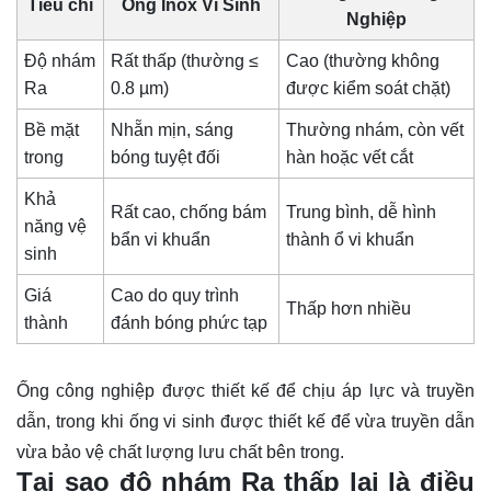
Tiêu chí
Ống Inox Vi Sinh
Nghiệp
Độ nhám
Rất thấp (thường ≤
Cao (thường không
Ra
0.8 µm)
được kiểm soát chặt)
Bề mặt
Nhẵn mịn, sáng
Thường nhám, còn vết
trong
bóng tuyệt đối
hàn hoặc vết cắt
Khả
Rất cao, chống bám
Trung bình, dễ hình
năng vệ
bẩn vi khuẩn
thành ổ vi khuẩn
sinh
Giá
Cao do quy trình
Thấp hơn nhiều
thành
đánh bóng phức tạp
Ống công nghiệp được thiết kế để chịu áp lực và truyền
dẫn, trong khi ống vi sinh được thiết kế để vừa truyền dẫn
vừa bảo vệ chất lượng lưu chất bên trong.
Tại sao độ nhám Ra thấp lại là điều