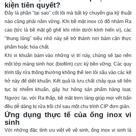
kiện tiên quyết?
Đây là phần "tại sao" cốt lõi mà bất kỳ chuyên gia kỹ thuật
nào cũng phải nắm vững. Khi bề mặt inox có độ nhám Ra
cao (tức là bề mặt gồ ghề khi nhìn dưới kính hiển vi), các
"thung lũng" siêu nhỏ này sẽ trở thành nơi bám cặn thực
phẩm hoặc hóa chất.
Khi vi khuẩn bám vào những vị trí này, chúng sẽ tạo nên
một lớp màng sinh học (biofilm) cực kỳ bền vững. Các quy
trình tẩy rửa thông thường không thể len lỏi sâu vào các kẽ
hở này để diệt khuẩn. Kết quả là lưu chất chảy qua sẽ liên
tục bị nhiễm khuẩn, gây hư hỏng sản phẩm hàng loạt.
Ngược lại, với Ra thấp, bề mặt trơn láng giúp mọi vết bẩn
đều dễ dàng bị rửa trôi chỉ sau một chu trình CIP đơn giản.
Ứng dụng thực tế của ống inox vi
sinh
Với những đặc tính ưu việt về vệ sinh, ống inox vi sinh là