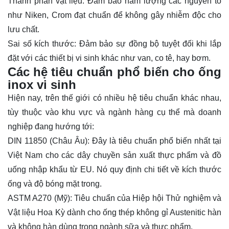
Thành phần vật liệu: Đảm bảo hàm lượng các nguyên tố
như Niken, Crom đạt chuẩn để không gây nhiễm độc cho
lưu chất.
Sai số kích thước: Đảm bảo sự đồng bộ tuyệt đối khi lắp
đặt với các thiết bị vi sinh khác như van, co tê, hay bơm.
Các hệ tiêu chuẩn phổ biến cho ống
inox vi sinh
Hiện nay, trên thế giới có nhiều hệ tiêu chuẩn khác nhau,
tùy thuộc vào khu vực và ngành hàng cụ thể mà doanh
nghiệp đang hướng tới:
DIN
11850 (Châu Âu): Đây là tiêu chuẩn phổ biến nhất tại
Việt Nam cho các dây chuyền sản xuất thực phẩm và đồ
uống nhập khẩu từ EU. Nó quy định chi tiết về kích thước
ống và độ bóng mặt trong.
ASTM A270 (Mỹ): Tiêu chuẩn của Hiệp hội Thử nghiệm và
Vật liệu Hoa Kỳ dành cho ống thép không gỉ Austenitic hàn
và không hàn dùng trong ngành sữa và thực phẩm.