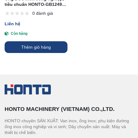
tiêu chuẩn HONTO-GB12495-
90, GB/T 13401-92
0 đánh giá
Liên hệ
Còn hàng
Thêm giỏ hàng
HONTO MACHINERY (VIETNAM) CO.,LTD.
HONTO chuyên SẢN XUẤT: Van inox, ống inox; phụ kiện đường
ống inox công nghiệp và vi sinh; Dây chuyền sản xuất: Máy và
thiết bị chế biến.