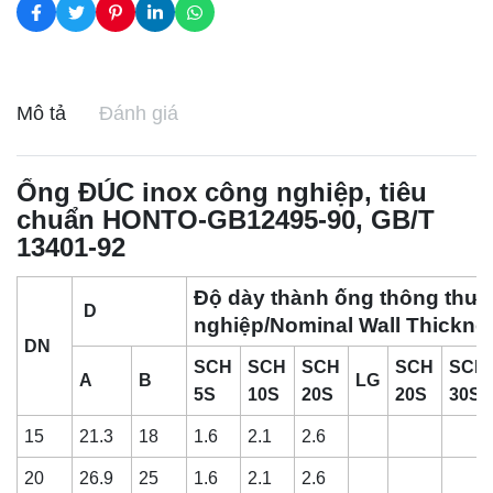
Mô tả
Đánh giá
Ống ĐÚC inox công nghiệp, tiêu
chuẩn HONTO-GB12495-90, GB/T
13401-92
Độ dày thành ống thông thư
D
nghiệp/Nominal Wall Thickne
DN
SCH
SCH
SCH
SCH
SCH
A
B
LG
5S
10S
20S
20S
30S
15
21.3
18
1.6
2.1
2.6
20
26.9
25
1.6
2.1
2.6