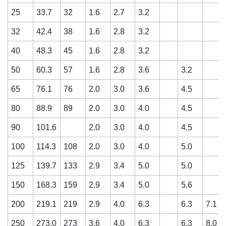
25
33.7
32
1.6
2.7
3.2
32
42.4
38
1.6
2.8
3.2
40
48.3
45
1.6
2.8
3.2
50
60.3
57
1.6
2.8
3.6
3.2
65
76.1
76
2.0
3.0
3.6
4.5
80
88.9
89
2.0
3.0
4.0
4.5
90
101.6
2.0
3.0
4.0
4.5
100
114.3
108
2.0
3.0
4.0
5.0
125
139.7
133
2.9
3.4
5.0
5.0
150
168.3
159
2.9
3.4
5.0
5.6
200
219.1
219
2.9
4.0
6.3
6.3
7.1
250
273.0
273
3.6
4.0
6.3
6.3
8.0