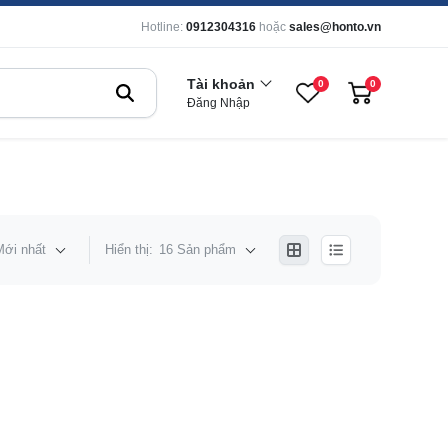
Hotline:
0912304316
hoặc
sales@honto.vn
Tài khoản
0
0
Đăng Nhập
Mới nhất
Hiển thị:
16 Sản phẩm