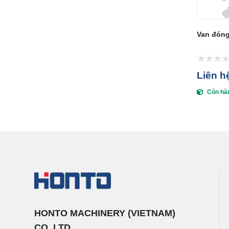
Van đóng
Liên h
Còn hà
HONTO MACHINERY (VIETNAM)
CO.,LTD.