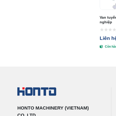
Van tuyế
nghiệp
Liên h
Còn hà
HONTO MACHINERY (VIETNAM)
CO.,LTD.