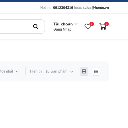
Hotline:
0912304316
hoặc
sales@honto.vn
Tài khoản
0
0
Đăng Nhập
Mới nhất
Hiển thị:
16 Sản phẩm