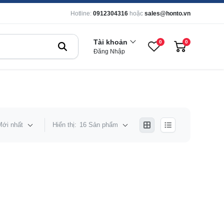
Hotline:
0912304316
hoặc
sales@honto.vn
Tài khoản
0
0
Đăng Nhập
Mới nhất
Hiển thị:
16 Sản phẩm