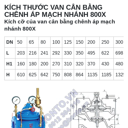
KÍCH THƯỚC VAN CÂN BẰNG
CHÊNH ÁP MẠCH NHÁNH 800X
Kích cỡ của van cân bằng chênh áp mạch
nhánh 800X
DN
50
65
80
100
125
150
200
250
300
L
203
216
241
292
330
350
495
622
698
H1
160
180
200
270
310
320
370
430
480
H
610
625
642
750
808
864
1135
1185
1325