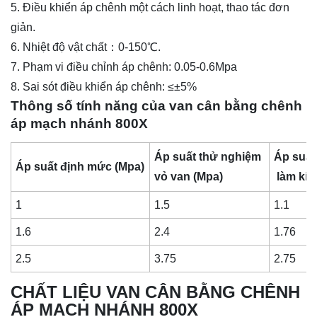
5. Điều khiển áp chênh một cách linh hoạt, thao tác đơn
giản.
6. Nhiệt độ vật chất：0-150℃.
7. Phạm vi điều chỉnh áp chênh: 0.05-0.6Mpa
8. Sai sót điều khiển áp chênh: ≤±5%
Thông số tính năng của van cân bằng chênh
áp mạch nhánh 800X
Áp suất thử nghiệm
Áp suất
Áp suất định mức (Mpa)
vỏ van (Mpa)
làm kín
1
1.5
1.1
1.6
2.4
1.76
2.5
3.75
2.75
CHẤT LIỆU VAN CÂN BẰNG CHÊNH
ÁP MẠCH NHÁNH 800X