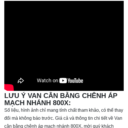
LƯU Ý VAN CÂN BẰNG CHÊNH ÁP
MẠCH NHÁNH 800X:
Số liệu, hình ảnh chỉ mang tính chất tham khảo, có thể thay
đổi mà không báo trước. Giá cả và thông tin chi tiết về Van
cân bằng chênh áp mạch nhánh 800X, mời quý khách