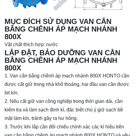
MỤC ĐÍCH SỬ DỤNG VAN CÂN
BẰNG CHÊNH ÁP MẠCH NHÁNH
800X
Vật chất thích hợp: nước
LẮP ĐẶT, BẢO DƯỠNG VAN CÂN
BẰNG CHÊNH ÁP MẠCH NHÁNH
800X
1. Van cân bằng chênh áp mạch nhánh 800X HONTO cần
được cất giữ trong nhà khô thoáng, hai đầu van cần được
bịt kín.
2. Nếu cất giữ van công nghiệp trong thời gian dài, cần
kiểm tra và làm sạch định kì, đặc biệt chú ý giữ sạch bề
mặt làm kín, tránh gây ra hư hỏng.
3. Trước khi lắp cần đối chiếu chính xác các kí hiệu trên
van cân bằng chênh áp mạch nhánh 800X HONTO và yêu