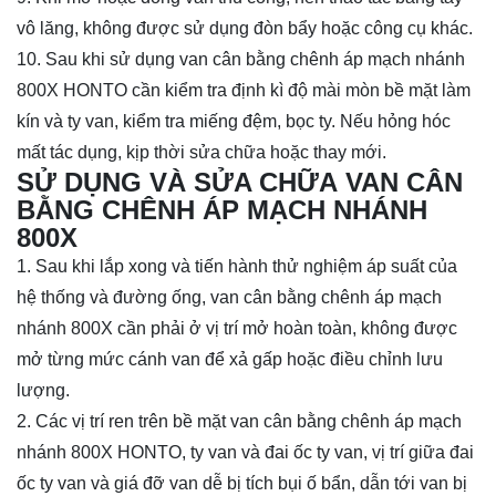
vô lăng, không được sử dụng đòn bẩy hoặc công cụ khác.
10. Sau khi sử dụng van cân bằng chênh áp mạch nhánh
800X HONTO cần kiểm tra định kì độ mài mòn bề mặt làm
kín và ty van, kiểm tra miếng đệm, bọc ty. Nếu hỏng hóc
mất tác dụng, kịp thời sửa chữa hoặc thay mới.
SỬ DỤNG VÀ SỬA CHỮA VAN CÂN
BẰNG CHÊNH ÁP MẠCH NHÁNH
800X
1. Sau khi lắp xong và tiến hành thử nghiệm áp suất của
hệ thống và đường ống, van cân bằng chênh áp mạch
nhánh 800X cần phải ở vị trí mở hoàn toàn, không được
mở từng mức cánh van để xả gấp hoặc điều chỉnh lưu
lượng.
2. Các vị trí ren trên bề mặt van cân bằng chênh áp mạch
nhánh 800X HONTO, ty van và đai ốc ty van, vị trí giữa đai
ốc ty van và giá đỡ van dễ bị tích bụi ố bẩn, dẫn tới van bị