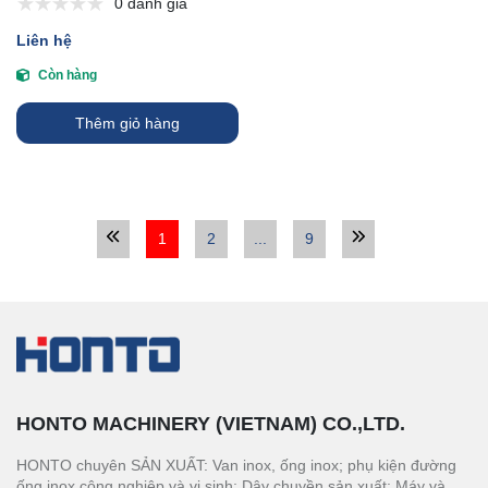
0 đánh giá
Liên hệ
Còn hàng
Thêm giỏ hàng
1
2
...
9
HONTO MACHINERY (VIETNAM) CO.,LTD.
HONTO chuyên SẢN XUẤT: Van inox, ống inox; phụ kiện đường
ống inox công nghiệp và vi sinh; Dây chuyền sản xuất: Máy và