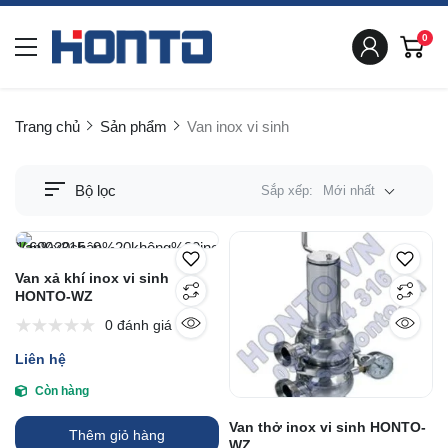
0
Trang chủ
Sản phẩm
Van inox vi sinh
Bộ lọc
Sắp xếp:
Mới nhất
Van xả khí inox vi sinh
HONTO-WZ
0 đánh giá
Liên hệ
Còn hàng
Van thở inox vi sinh HONTO-
Thêm giỏ hàng
WZ