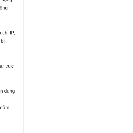
hông
chỉ IP,
 bị
hư trực
ín dụng
m đảm