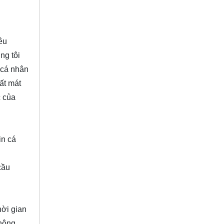
êu
ng tôi
n cá nhân
ất mát
c của
in cá
cầu
hời gian
thông