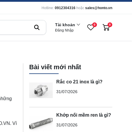
Hotline:
0912304316
hoặc
sales@honto.vn
Tài khoản
0
0
Đăng Nhập
Bài viết mới nhất
Rắc co 21 inox là gì?
31/07/2026
 những
Khớp nối mềm ren là gì?
O.VN
. Vì
31/07/2026