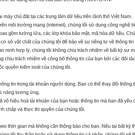
ại máy chủ đặt tại các trung tâm dữ liệu trên lãnh thổ Việt Nam.
trên môi trường mạng (internet), chúng tôi sử dụng công nghệ ti
 bao gồm tường lửa, các lớp khóa bảo mật, mã hóa dữ liệu. Chú
 cơ sở vật chất của chúng tôi để bảo vệ sự riêng tư về thông ti
an ninh hợp lý, chúng tôi không chịu trách nhiệm về bất kỳ sự m
ông chịu trách nhiệm về công bố thông tin của bạn bởi các đối tá
ộc quyền kiểm soát của chúng tôi.
ông tin trong tài khoản người dùng. Bạn có thể thay đổi thông t
ức năng tương ứng.
 đã vô hiệu hoá tài khoản của bạn hoặc thông tin mà bạn đã yêu 
anh chấp và thực thi quyền của chúng tôi.
eo thời gian mà không cần thông báo cho bạn. Nếu tại bất kỳ t
úng tôi thu thập hoặc sử dụng thông tin cá nhân, chúng tôi sẽ 