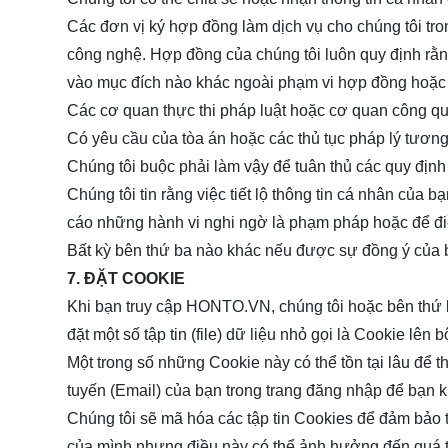
Các đơn vị ký hợp đồng làm dịch vụ cho chúng tôi tr
công nghệ. Hợp đồng của chúng tôi luôn quy định rằ
vào mục đích nào khác ngoài phạm vi hợp đồng hoặc c
Các cơ quan thực thi pháp luật hoặc cơ quan công qu
Có yêu cầu của tòa án hoặc các thủ tục pháp lý tương
Chúng tôi buộc phải làm vậy để tuân thủ các quy định
Chúng tôi tin rằng việc tiết lộ thông tin cá nhân của bạ
cáo những hành vi nghi ngờ là phạm pháp hoặc để đi
Bất kỳ bên thứ ba nào khác nếu được sự đồng ý của 
7. ĐẶT COOKIE
Khi bạn truy cập
HONTO.VN
, chúng tôi hoặc bên th
đặt một số tập tin (file) dữ liệu nhỏ gọi là Cookie lên
Một trong số những Cookie này có thể tồn tại lâu để th
tuyến (Email) của bạn trong trang đăng nhập để bạn kh
Chúng tôi sẽ mã hóa các tập tin Cookies để đảm bảo t
của mình nhưng điều này có thể ảnh hưởng đến quá tr