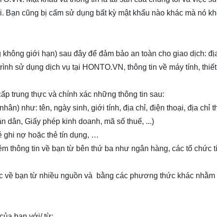
tôi. Bạn cũng bị cấm sử dụng bất kỳ mật khẩu nào khác mà nó k
hông giới hạn) sau đây để đảm bảo an toàn cho giao dịch: địa 
trình sử dụng dịch vụ tại
HONTO.VN
, thông tin về máy tính, thiết
cấp trung thực và chính xác những thông tin sau:
ân) như: tên, ngày sinh, giới tính, địa chỉ, điện thoại, địa chỉ t
 dân, Giấy phép kinh doanh, mã số thuế, ...)
ẻ ghi nợ hoặc thẻ tín dụng, …
hêm thông tin về bạn từ bên thứ ba như ngân hàng, các tổ chức t
khác về bạn từ nhiều nguồn và bằng các phương thức khác nhằ
của bạn với/ từ: