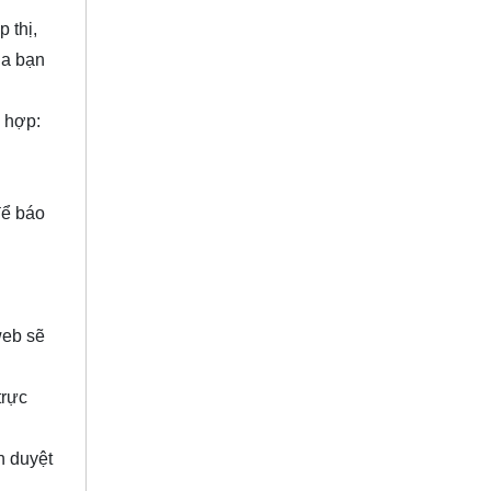
p thị,
ủa bạn
 hợp:
 để báo
web sẽ
trực
h duyệt