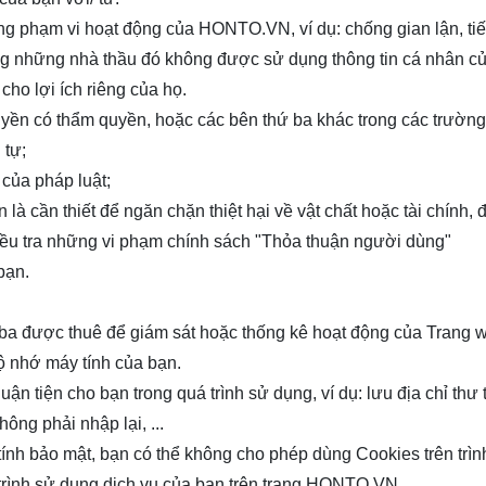
ong phạm vi hoạt động của
HONTO.VN
, ví dụ: chống gian lận, tiế
ng những nhà thầu đó không được sử dụng thông tin cá nhân c
ho lợi ích riêng của họ.
yền có thẩm quyền, hoặc các bên thứ ba khác trong các trường
 tự;
 của pháp luật;
n là cần thiết để ngăn chặn thiệt hại về vật chất hoặc tài chính,
ều tra những vi phạm chính sách "Thỏa thuận người dùng"
bạn.
ứ ba được thuê để giám sát hoặc thống kê hoạt động của Trang 
 bộ nhớ máy tính của bạn.
uận tiện cho bạn trong quá trình sử dụng, ví dụ: lưu địa chỉ thư 
ông phải nhập lại, ...
ính bảo mật, bạn có thể không cho phép dùng Cookies trên trìn
ình sử dụng dịch vụ của bạn trên trang
HONTO.VN
.