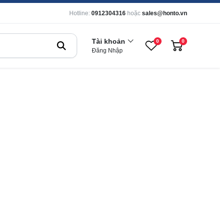
Hotline:
0912304316
hoặc
sales@honto.vn
Tài khoản
0
0
Đăng Nhập