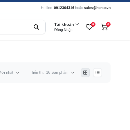
Hotline:
0912304316
hoặc
sales@honto.vn
Tài khoản
0
0
Đăng Nhập
Mới nhất
Hiển thị:
16 Sản phẩm