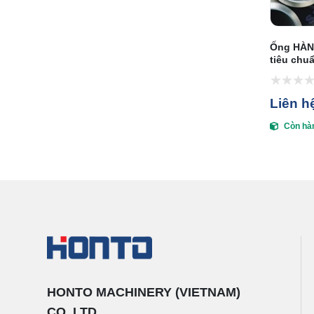
Ống HÀN 
tiêu ch
90, GB/T
Liên h
Còn hà
HONTO MACHINERY (VIETNAM)
CO.,LTD.