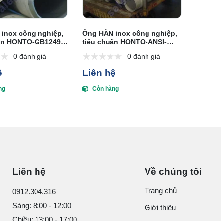
inox công nghiệp,
Ống HÀN inox công nghiệp,
uẩn HONTO-GB12495-
tiêu chuẩn HONTO-ANSI-
 13401-92
GB/T12459-05
0 đánh giá
0 đánh giá
ệ
Liên hệ
ng
Còn hàng
Liên hệ
Về chúng tôi
Trang chủ
0912.304.316
Sáng: 8:00 - 12:00
Giới thiệu
Chiều: 13:00 - 17:00