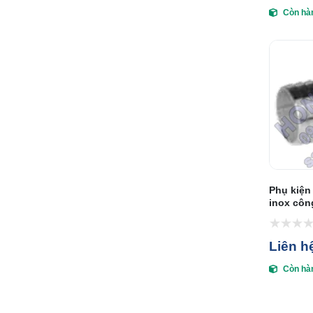
Còn hà
Phụ kiện
inox côn
Liên h
Còn hà