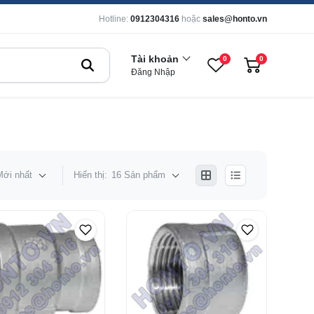
Hotline:
0912304316
hoặc
sales@honto.vn
Tài khoản
0
0
Đăng Nhập
Mới nhất
Hiển thị:
16 Sản phẩm