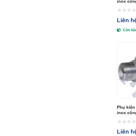
inox côn
Liên h
Còn hà
Phụ kiện
inox côn
Liên h