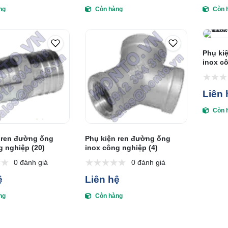
ng
Còn hàng
Còn 
Phụ ki
inox cô
Liên 
Còn 
 ren đường ống
Phụ kiện ren đường ống
g nghiệp (20)
inox công nghiệp (4)
0 đánh giá
0 đánh giá
ệ
Liên hệ
ng
Còn hàng