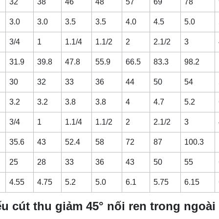
32
38
46
48
57
69
78
3.0
3.0
3.5
3.5
4.0
4.5
5.0
3/4
1
1.1/4
1.1/2
2
2.1/2
3
31.9
39.8
47.8
55.9
66.5
83.3
98.2
30
32
33
36
44
50
54
3.2
3.2
3.8
3.8
4
4.7
5.2
3/4
1
1.1/4
1.1/2
2
2.1/2
3
35.6
43
52.4
58
72
87
100.3
25
28
33
36
43
50
55
4.55
4.75
5.2
5.0
6.1
5.75
6.15
ếu cút thu giảm 45° nối ren trong ngoài