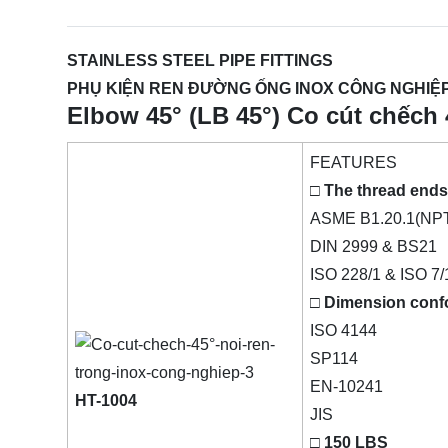
STAINLESS STEEL PIPE FITTINGS
PHỤ KIỆN REN ĐƯỜNG ỐNG INOX CÔNG NGHIỆP 
Elbow 45° (LB 45°) Co cút chếch 
FEATURES
□ The thread ends
ASME B1.20.1(NP
DIN 2999 & BS21
ISO 228/1 & ISO 7/
□ Dimension conf
ISO 4144
SP114
EN-10241
HT-1004
JIS
□ 150 LBS