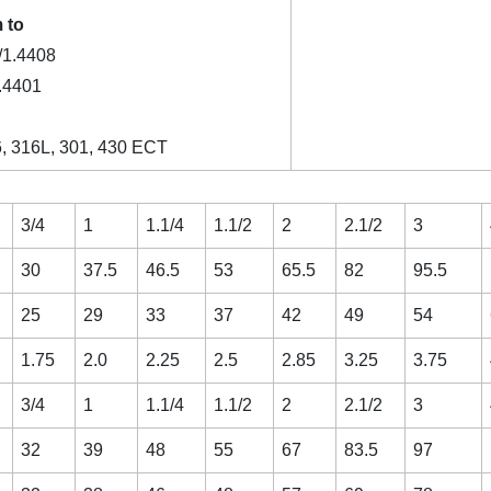
 to
1.4408
.4401
6, 316L, 301, 430 ECT
3/4
1
1.1/4
1.1/2
2
2.1/2
3
30
37.5
46.5
53
65.5
82
95.5
25
29
33
37
42
49
54
1.75
2.0
2.25
2.5
2.85
3.25
3.75
3/4
1
1.1/4
1.1/2
2
2.1/2
3
32
39
48
55
67
83.5
97