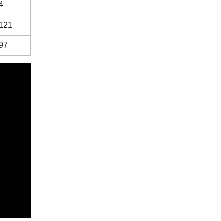
4
121
97