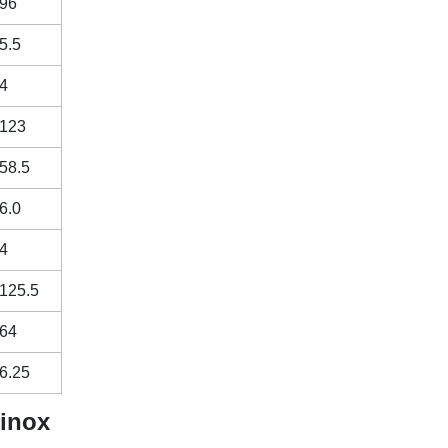
96
5.5
4
123
58.5
6.0
4
125.5
64
6.25
 inox