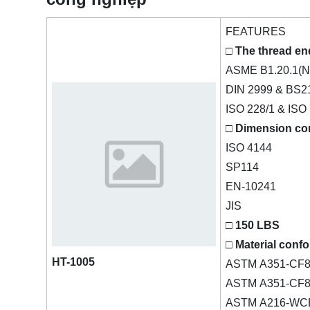
FEATURES
□ The thread en
ASME B1.20.1(N
DIN 2999 & BS2
ISO 228/1 & ISO 
□ Dimension co
ISO 4144
SP114
EN-10241
JIS
□ 150 LBS
□ Material confo
HT-1005
ASTM A351-CF8
ASTM A351-CF8
ASTM A216-WC