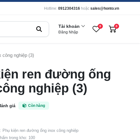
Hotline:
0912304316
hoặc
sales@honto.vn
Tài khoản
0
0
Đăng Nhập
 công nghiệp (3)
iện ren đường ống
công nghiệp (3)
đánh giá
Còn hàng
 Phụ kiện ren đường ống inox công nghiệp
hẩm trong kho: 100