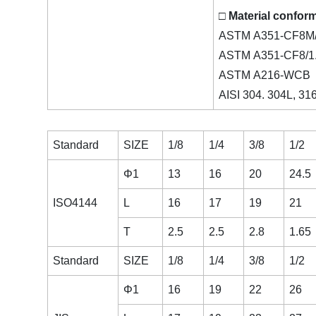
□ Material conform
ASTM A351-CF8M/
ASTM A351-CF8/1
ASTM A216-WCB
AISI 304. 304L, 31
Standard
SIZE
1/8
1/4
3/8
1/2
Φ1
13
16
20
24.5
ISO4144
L
16
17
19
21
T
2.5
2.5
2.8
1.65
Standard
SIZE
1/8
1/4
3/8
1/2
Φ1
16
19
22
26