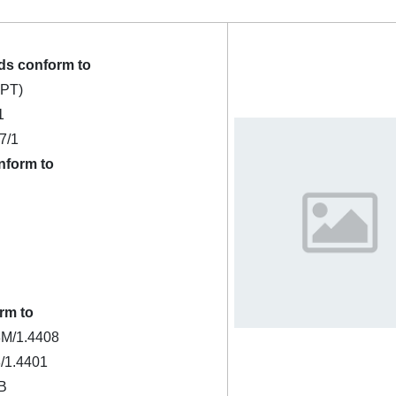
ds conform to
PT)
1
7/1
nform to
rm to
M/1.4408
/1.4401
B