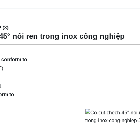
(3)
45° nối ren trong inox công nghiệp
 conform to
T)
1
orm to