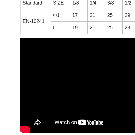
Standard
SIZE
1/8
1/4
3/8
1/2
Φ1
17
21
25
29
EN-10241
L
19
21
25
28