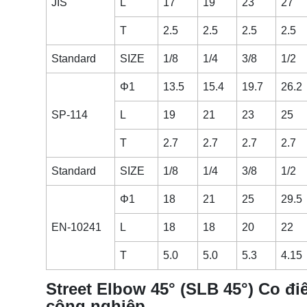
JIS
L
17
19
23
27
T
2.5
2.5
2.5
2.5
Standard
SIZE
1/8
1/4
3/8
1/2
Φ1
13.5
15.4
19.7
26.2
SP-114
L
19
21
23
25
T
2.7
2.7
2.7
2.7
Standard
SIZE
1/8
1/4
3/8
1/2
Φ1
18
21
25
29.5
EN-10241
L
18
18
20
22
T
5.0
5.0
5.3
4.15
Street Elbow 45° (SLB 45°) Co đi
công nghiệp