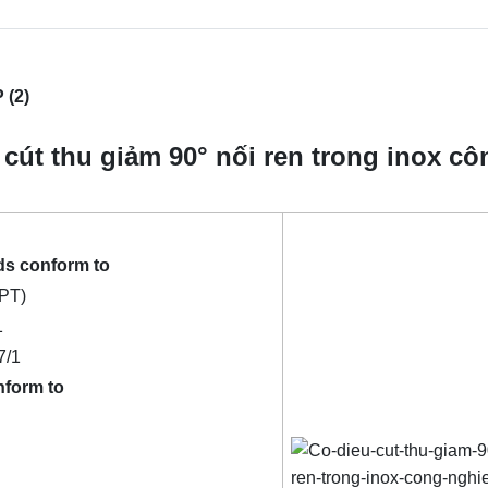
(2)
cút thu giảm 90° nối ren trong inox cô
ds conform to
PT)
1
7/1
nform to