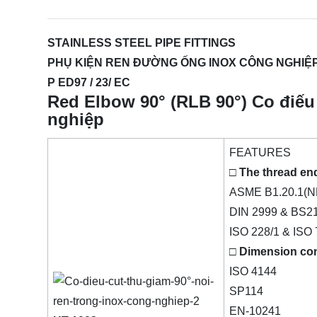
STAINLESS STEEL PIPE FITTINGS
PHỤ KIỆN REN ĐƯỜNG ỐNG INOX CÔNG NGHIỆP 
P ED97 / 23/ EC
Red Elbow 90° (RLB 90°) Co điếu 
nghiệp
FEATURES
□ The thread en
ASME B1.20.1(N
DIN 2999 & BS2
ISO 228/1 & ISO 
□ Dimension co
ISO 4144
SP114
EN-10241