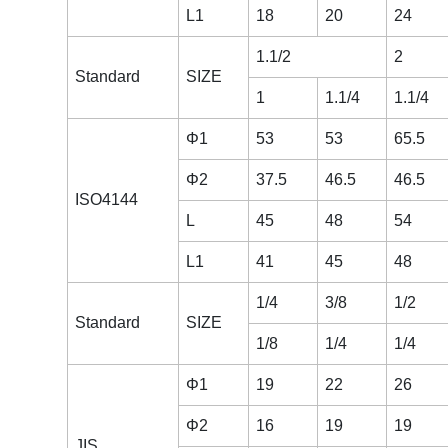
L1
18
20
24
1.1/2
2
Standard
SIZE
1
1.1/4
1.1/4
Φ1
53
53
65.5
Φ2
37.5
46.5
46.5
ISO4144
L
45
48
54
L1
41
45
48
1/4
3/8
1/2
Standard
SIZE
1/8
1/4
1/4
Φ1
19
22
26
Φ2
16
19
19
JIS