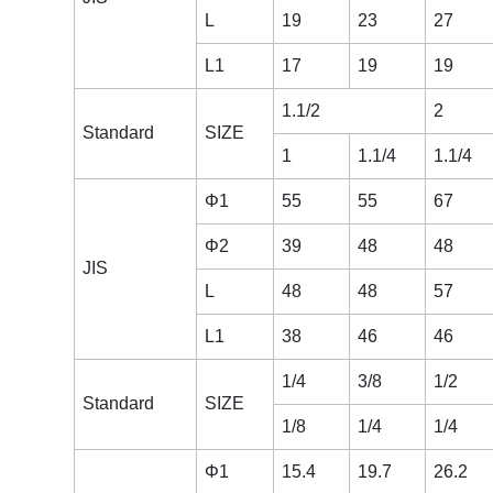
L
19
23
27
L1
17
19
19
1.1/2
2
Standard
SIZE
1
1.1/4
1.1/4
Φ1
55
55
67
Φ2
39
48
48
JIS
L
48
48
57
L1
38
46
46
1/4
3/8
1/2
Standard
SIZE
1/8
1/4
1/4
Φ1
15.4
19.7
26.2