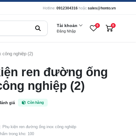
Hotline:
0912304316
hoặc
sales@honto.vn
Tài khoản
0
0
Đăng Nhập
 công nghiệp (2)
iện ren đường ống
công nghiệp (2)
đánh giá
Còn hàng
 Phụ kiện ren đường ống inox công nghiệp
hẩm trong kho: 100