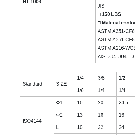
HT-1003
JIS
□ 150 LBS
□ Material confo
ASTM A351-CF8
ASTM A351-CF8/
ASTM A216-WC
AISI 304. 304L, 
1/4
3/8
1/2
Standard
SIZE
1/8
1/4
1/4
Φ1
16
20
24.5
Φ2
13
16
16
ISO4144
L
18
22
24