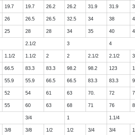
19.7
19.7
26.2
26.2
31.9
31.9
3
26
26.5
26.5
32.5
34
38
4
25
28
28
34
35
40
4
2.1/2
3
4
1.1/2
1.1/2
2
2
2.1/2
2.1/2
3
66.5
83.3
83.3
98.2
98.2
123
1
55.9
55.9
66.5
66.5
83.3
83.3
9
52
54
61
63
70.
72
7
55
60
63
68
71
76
8
3/4
1
1.1/4
3/8
3/8
1/2
1/2
3/4
3/4
1