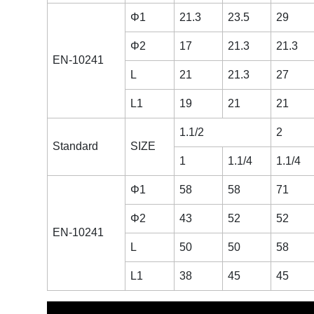
Φ1
21.3
23.5
29
Φ2
17
21.3
21.3
EN-10241
L
21
21.3
27
L1
19
21
21
1.1/2
2
Standard
SIZE
1
1.1/4
1.1/4
Φ1
58
58
71
Φ2
43
52
52
EN-10241
L
50
50
58
L1
38
45
45