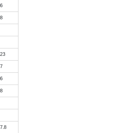
6
8
23
7
6
8
7.8