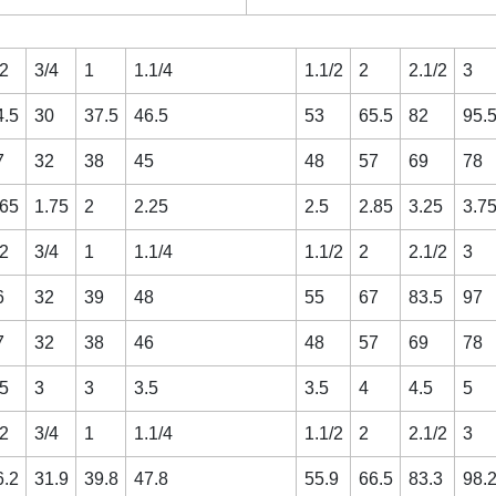
/2
3/4
1
1.1/4
1.1/2
2
2.1/2
3
4.5
30
37.5
46.5
53
65.5
82
95.
7
32
38
45
48
57
69
78
.65
1.75
2
2.25
2.5
2.85
3.25
3.7
/2
3/4
1
1.1/4
1.1/2
2
2.1/2
3
6
32
39
48
55
67
83.5
97
7
32
38
46
48
57
69
78
.5
3
3
3.5
3.5
4
4.5
5
/2
3/4
1
1.1/4
1.1/2
2
2.1/2
3
6.2
31.9
39.8
47.8
55.9
66.5
83.3
98.