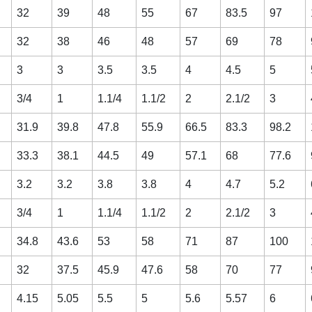
32
39
48
55
67
83.5
97
32
38
46
48
57
69
78
3
3
3.5
3.5
4
4.5
5
3/4
1
1.1/4
1.1/2
2
2.1/2
3
31.9
39.8
47.8
55.9
66.5
83.3
98.2
33.3
38.1
44.5
49
57.1
68
77.6
3.2
3.2
3.8
3.8
4
4.7
5.2
3/4
1
1.1/4
1.1/2
2
2.1/2
3
34.8
43.6
53
58
71
87
100
32
37.5
45.9
47.6
58
70
77
4.15
5.05
5.5
5
5.6
5.57
6