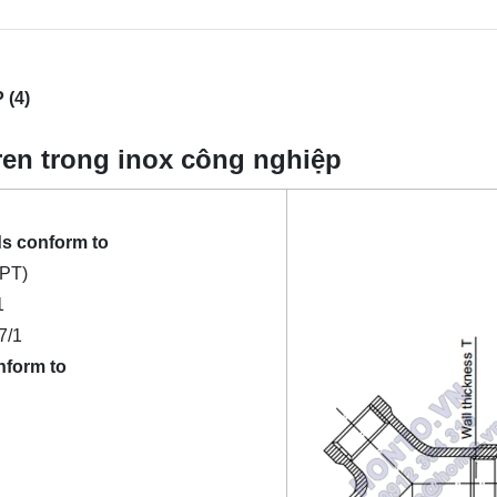
(4)
ren trong inox công nghiệp
s conform to
PT)
1
7/1
nform to