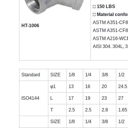
□ 150 LBS
□ Material confo
ASTM A351-CF8
HT-1006
ASTM A351-CF8/
ASTM A216-WC
AISI 304. 304L, 
Standard
SIZE
1/8
1/4
3/8
1/2
φ1
13
16
20
24.5
ISO4144
L
17
19
23
27
T
2.5
2.5
2.8
1.65
SIZE
1/8
1/4
3/8
1/2