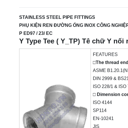
STAINLESS STEEL PIPE FITTINGS
PHỤ KIỆN REN ĐƯỜNG ỐNG INOX CÔNG NGHIỆP 
P ED97 / 23/ EC
Y Type Tee ( Y_TP) Tê chữ Y nối 
FEATURES
□The thread end
ASME B1.20.1(N
DIN 2999 & BS2
ISO 228/1 & ISO 
□ Dimension co
ISO 4144
SP114
EN-10241
JIS