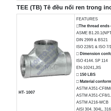
TEE (TB) Tê đều nối ren trong i
FEATURES
□The thread ends 
ASME B1.20.1(NPT
DIN 2999 & BS21
ISO 228/1 & ISO 7/
□ Dimension conf
ISO 4144. SP 114
EN-10241,JIS
□ 150 LBS
□ Material conform
ASTM A351-CF8M/
HT- 1007
ASTM A351-CF8/1
ASTM A216-WCB
AISI 304. 304L, 31