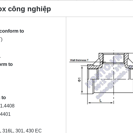
nox công nghiệp
conform to
)
1
orm to
 to
1.4408
.4401
6, 316L, 301, 430 EC