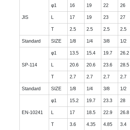
φ1
16
19
22
26
JIS
L
17
19
23
27
T
2.5
2.5
2.5
2.5
Standard
SIZE
1/8
1/4
3/8
1/2
φ1
13.5
15.4
19.7
26.2
SP-114
L
20.6
20.6
23.6
28.5
T
2.7
2.7
2.7
2.7
Standard
SIZE
1/8
1/4
3/8
1/2
φ1
15.2
19.7
23.3
28
EN-10241
L
17
18.5
22.9
26.8
T
3.6
4.35
4.85
3.4