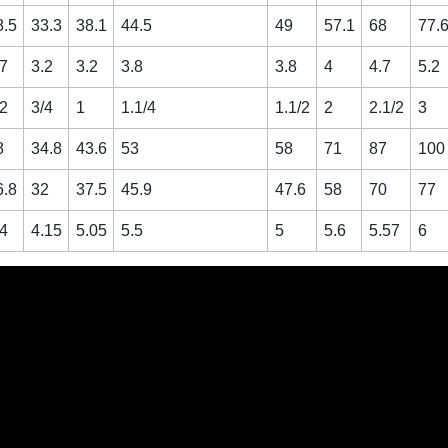
8.5
33.3
38.1
44.5
49
57.1
68
77.
.7
3.2
3.2
3.8
3.8
4
4.7
5.2
/2
3/4
1
1.1/4
1.1/2
2
2.1/2
3
8
34.8
43.6
53
58
71
87
100
6.8
32
37.5
45.9
47.6
58
70
77
.4
4.15
5.05
5.5
5
5.6
5.57
6