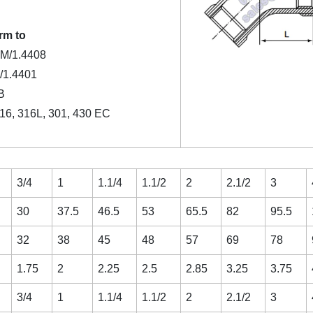
rm to
M/1.4408
1.4401
B
316, 316L, 301, 430 EC
3/4
1
1.1/4
1.1/2
2
2.1/2
3
30
37.5
46.5
53
65.5
82
95.5
32
38
45
48
57
69
78
1.75
2
2.25
2.5
2.85
3.25
3.75
3/4
1
1.1/4
1.1/2
2
2.1/2
3