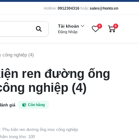
Hotline:
0912304316
hoặc
sales@honto.vn
Tài khoản
0
0
Đăng Nhập
 công nghiệp (4)
iện ren đường ống
công nghiệp (4)
đánh giá
Còn hàng
 Phụ kiện ren đường ống inox công nghiệp
hẩm trong kho: 100