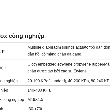
nox công nghiệp
Multiple diaphragm springs actuator/bộ dẫn độ
iệp
đàn hồi có màng chắn đa dạng.
Cloth embedded ethylene propylene rubber/M
hiệp
chắn được tạo bởi cao su Etylene
ông nghiệp
20-100 KPa(standard), 40-200 KPa, 80-240 K
ghiệp
140-400 KPa
ox công nghiệp
M16X1.5
anh
-30-+70t