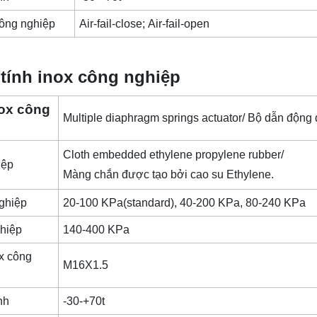
công nghiệp
Air-fail-close; Air-fail-open
tính inox công nghiệp
nox công
Multiple diaphragm springs actuator/ Bộ dẫn động
Cloth embedded ethylene propylene rubber/
iệp
Màng chắn được tạo bởi cao su Ethylene.
nghiệp
20-100 KPa(standard), 40-200 KPa, 80-240 KPa
ghiệp
140-400 KPa
ox công
M16X1.5
anh
-30-+70t