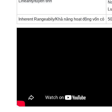
Linearity/tuyến tính
No
Lư
Inherent Rangeabily/Khả năng hoạt động vốn có
50