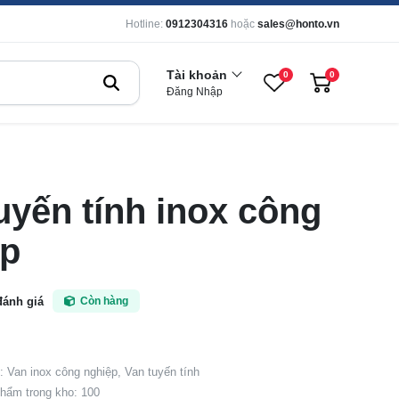
Hotline:
0912304316
hoặc
sales@honto.vn
Tài khoản
0
0
Đăng Nhập
uyến tính inox công
ệp
đánh giá
Còn hàng
 Van inox công nghiệp, Van tuyến tính
hẩm trong kho: 100