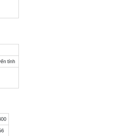
yến tính
300
56