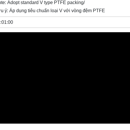
te: Adopt standard V type PTFE packing/
u ý: Áp dụng tiêu chuẩn loại V với vòng đệm PTFE
:01:00