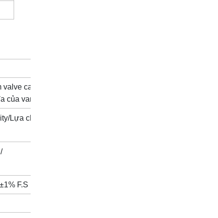
 valve capacity./
đa của van.
y/Lựa chọn loại III:
/
g ±1% F.S