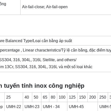
công
Air-fail-close; Air-fail-open
ure Balanced Type/Loại cân bằng áp suất
percentage , Linear characteristics/Tỷ lệ cân bằng, đặc điểm tu
SS304, 316, 304L, 316L Stellite, and others/
m 13Cr, SS304, 316, 304L, 316L và một số loại khác
 tuyến tính inox công nghiệp
25
40
50
65
80
100
125
150
200
250
ệp
UMH-22
UMH-23
UMH - 34
UMH-45
UMH-