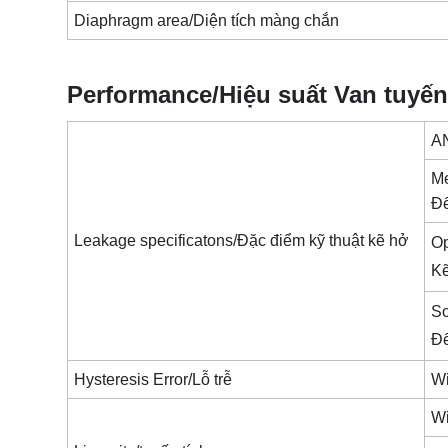
Diaphragm area/Diện tích màng chắn
Performance/Hiệu suất Van tuyến
A
Me
Đế
Leakage specificatons/Đặc điểm kỹ thuật kẽ hở
Op
Kẽ
So
Đế
Hysteresis Error/Lỗ trễ
Wi
Wi