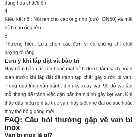
dụng hóa chất/biển.
Kiểu kết nối: Nối ren cho các ống nhỏ (dưới DN50) và mặt
bích cho ống lớn.
Thương hiệu: Lựa chọn các đơn vị có chứng chỉ chất
lượng rõ ràng.
Lưu ý khi lắp đặt và bảo trì
Hãy đảm bảo các ren hoặc mặt bích được làm sạch hoàn
toàn trước khi lắp đặt để tránh tạp chất gây xước bi van.
Trong quá trình vận hành, định kỳ xoay van 90 độ vài lần
mỗi tháng để tránh việc cặn bẩn bám dính gây kẹt van. Khi
thấy dấu hiệu rò rỉ tại trục van, hãy siết nhẹ đai ốc trục hoặc
thay thế bộ gioăng mới.
FAQ: Câu hỏi thường gặp về van bi
inox
Van bi inox là gì?