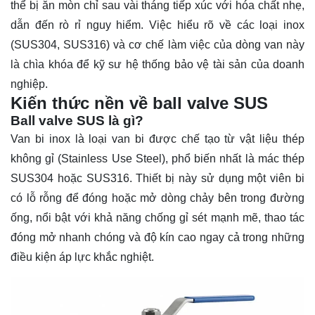
thể bị ăn mòn chỉ sau vài tháng tiếp xúc với hóa chất nhẹ,
dẫn đến rò rỉ nguy hiểm. Việc hiểu rõ về các loại inox
(SUS304, SUS316) và cơ chế làm việc của dòng van này
là chìa khóa để kỹ sư hệ thống bảo vệ tài sản của doanh
nghiệp.
Kiến thức nền về ball valve SUS
Ball valve SUS là gì?
Van bi inox là loại van bi được chế tạo từ vật liệu thép
không gỉ (Stainless Use Steel), phổ biến nhất là mác thép
SUS304 hoặc SUS316. Thiết bị này sử dụng một viên bi
có lỗ rỗng để đóng hoặc mở dòng chảy bên trong đường
ống, nổi bật với khả năng chống gỉ sét mạnh mẽ, thao tác
đóng mở nhanh chóng và độ kín cao ngay cả trong những
điều kiện áp lực khắc nghiệt.