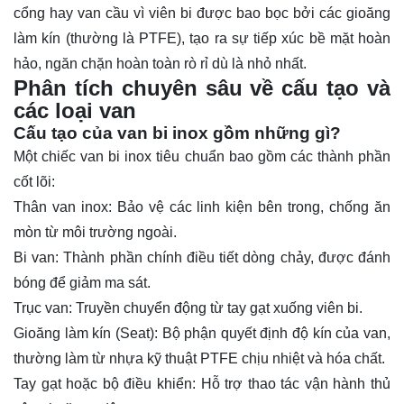
cổng hay van cầu vì viên bi được bao bọc bởi các gioăng
làm kín (thường là PTFE), tạo ra sự tiếp xúc bề mặt hoàn
hảo, ngăn chặn hoàn toàn rò rỉ dù là nhỏ nhất.
Phân tích chuyên sâu về cấu tạo và
các loại van
Cấu tạo của van bi inox gồm những gì?
Một chiếc van bi inox tiêu chuẩn bao gồm các thành phần
cốt lõi:
Thân van inox: Bảo vệ các linh kiện bên trong, chống ăn
mòn từ môi trường ngoài.
Bi van: Thành phần chính điều tiết dòng chảy, được đánh
bóng để giảm ma sát.
Trục van: Truyền chuyển động từ tay gạt xuống viên bi.
Gioăng làm kín (Seat): Bộ phận quyết định độ kín của van,
thường làm từ nhựa kỹ thuật
PTFE
chịu nhiệt và hóa chất.
Tay gạt hoặc bộ điều khiển: Hỗ trợ thao tác vận hành thủ