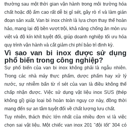
thường sau một thời gian vận hành trong môi trường hóa
chất hoặc độ ẩm cao rất dễ bị gỉ sét, gây rò rỉ và làm gián
đoạn sản xuất. Van bi inox chính là lựa chọn thay thế hoàn
hảo, mang lại độ bền vượt trội, khả năng chống ăn mòn ưu
việt và độ kín khít tuyệt đối, giúp doanh nghiệp tối ưu hóa
quy trình vận hành và cắt giảm chi phí bảo trì định kỳ.
Vì sao van bi inox được sử dụng
phổ biến trong công nghiệp?
Sự phổ biến của van bi inox không phải là ngẫu nhiên.
Trong các nhà máy thực phẩm, dược phẩm hay xử lý
nước, sự nhiễm bẩn từ rỉ sét của van là điều không thể
chấp nhận được. Việc sử dụng vật liệu inox SUS (thép
không gỉ) giúp loại bỏ hoàn toàn nguy cơ này, đồng thời
mang đến sự an tâm tuyệt đối về chất lượng lưu chất.
Tuy nhiên, thách thức lớn nhất của nhiều đơn vị là việc
chọn sai vật liệu. Một chiếc van inox 201 "đội lốt" 304 có