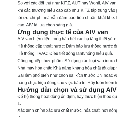
So với các đối thủ như KITZ, AUT hay Wonil, AIV van
khi các thương hiệu cao cấp như KITZ tập trung vào p
tối ưu chi phí mà vẫn đảm bảo tiêu chuẩn khắt khe. 
cao, AIV là lựa chọn sáng giá.
Ứng dụng thực tế của AIV van
AIV van hiện diện trong hầu hết các hạ tầng thiết yếu:
Hệ thống cấp thoát nước: Đảm bảo lưu thông nước ổn 
Hệ thống HVAC: Điều tiết dòng lạnh/nóng hiệu quả.
Công nghiệp thực phẩm: Sử dụng các loại van inox ch
Nhà máy hóa chất: Khả năng kháng hóa chất tốt giúp 
Sai lầm phổ biến như chọn sai kích thước DN hoặc vật
hàng chục triệu đồng cho việc bảo trì. Hãy luôn kiểm t
Hướng dẫn chọn và sử dụng AIV
Để hệ thống hoạt động ổn định, hãy thực hiện theo quy
Xác định chính xác lưu chất (nước, hóa chất, hơi nóng