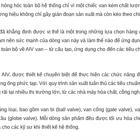
chí hỏng hóc toàn bộ hệ thống chỉ vì một chiếc van kém chất lượ
ng hiệu không chỉ gây gián đoạn sản xuất mà còn kéo theo chi
n đã khẳng định được vị thế là một trong những lựa chọn hàng
ì làm nên sức mạnh của dòng van này và làm thế nào để ứng dụ
 toàn bộ về AIV van – từ cấu tạo, ứng dụng cho đến các tiêu c
AIV, được thiết kế chuyên biệt để thực hiện các chức năng 
ờng ống phức tạp. Với quy trình sản xuất tuân thủ các tiêu chuẩ
rãi tại nhiều thị trường lớn, từ các nhà máy hóa chất, công ngh
g loại, bao gồm van bi (ball valve), van cổng (gate valve), 
an cầu (globe valve). Mỗi dòng sản phẩm đều được tối ưu hóa c
 cho các kỹ sư khi thiết kế hệ thống.