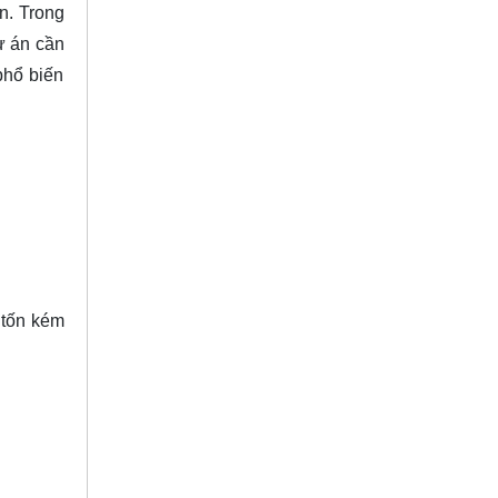
n. Trong
ự án cần
phổ biến
 tốn kém