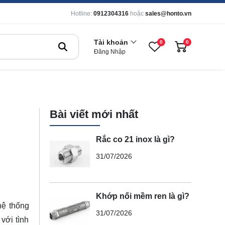
Hotline:
0912304316
hoặc
sales@honto.vn
Tài khoản
0
0
Đăng Nhập
Bài viết mới nhất
Rắc co 21 inox là gì?
31/07/2026
Khớp nối mềm ren là gì?
hệ thống
31/07/2026
với tình