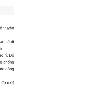
ộ truyền
an sẽ di
ín.
ò rỉ. Đó
ăng chống
các dòng
i độ mở)