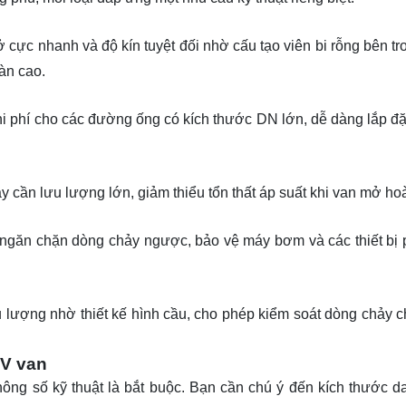
ở cực nhanh và độ kín tuyệt đối nhờ cấu tạo viên bi rỗng bên tr
àn cao.
chi phí cho các đường ống có kích thước DN lớn, dễ dàng lắp đặ
y cần lưu lượng lớn, giảm thiểu tổn thất áp suất khi van mở ho
 ngăn chặn dòng chảy ngược, bảo vệ máy bơm và các thiết bị 
u lượng nhờ thiết kế hình cầu, cho phép kiểm soát dòng chảy c
IV van
hông số kỹ thuật là bắt buộc. Bạn cần chú ý đến kích thước d