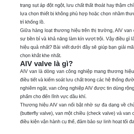
trạng sụt áp đột ngột, lưu chất thất thoát hay thậm 
lựa chọn thiết bị không phù hợp hoặc chọn nhầm thươ
trì khổng lồ.
Giữa hàng loạt thương hiệu trên thị trường, AIV va
sự bền bỉ và khả năng làm kín vượt trội. Vậy điều g
hiệu quả nhất? Bài viết dưới đây sẽ giúp bạn giải mã
chọn khắt khe nhất.
AIV valve là gì?
AIV van là dòng van công nghiệp mang thương hiệu 
điều tiết và kiểm soát lưu chất trong các hệ thống đư
nghiêm ngặt, van công nghiệp AIV được tin dùng rộng 
phẩm cho đến lĩnh vực dầu khí.
Thương hiệu AIV van nổi bật nhờ sự đa dạng về chủn
(butterfly valve), van một chiều (check valve) và v
điều kiện vận hành cụ thể, đảm bảo sự linh hoạt tối đa