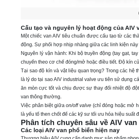
Cấu tạo và nguyên lý hoạt động của AIV
Một chiếc van AIV tiêu chuẩn được cấu tạo từ các thà
động. Sự phối hợp nhịp nhàng giữa các linh kiện này q
Nguyên lý vận hành: Khi bộ truyền động (tay gạt, tay
chuyển theo cơ chế đóng/mở hoặc điều tiết. Độ kín củ
Tại sao độ kín và vật liệu quan trọng? Trong các hệ 
là lý do tại sao AIV industrial valve ưu tiên sử dụng c
ăn mòn cực tốt và chịu được sự thay đổi nhiệt độ đột
van thông thường.
Việc phân biệt giữa
on/off valve
(chỉ đóng hoặc mở h
là yếu tố then chốt để các kỹ sư tối ưu hóa hiệu suấ
Phân tích chuyên sâu về AIV va
Các loại AIV van phổ biến hiện nay
Thương hiệu AIV cung cấp danh mục sản phẩm phong p