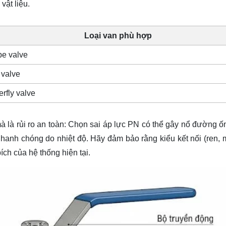
vật liệu.
Loại van phù hợp
be valve
 valve
erfly valve
mà là rủi ro an toàn: Chọn sai áp lực PN có thể gây nổ đường ốn
 nhanh chóng do nhiệt độ. Hãy đảm bảo rằng kiểu kết nối (ren,
ích của hệ thống hiện tại.