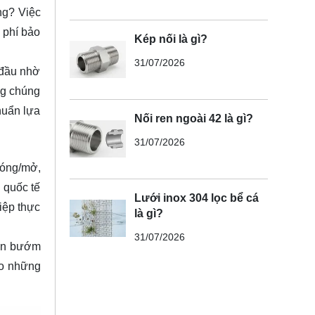
ng? Việc
 phí bảo
Kép nối là gì?
31/07/2026
 đầu nhờ
ng chúng
huẩn lựa
Nối ren ngoài 42 là gì?
31/07/2026
đóng/mở,
n quốc tế
Lưới inox 304 lọc bể cá
iệp thực
là gì?
31/07/2026
van bướm
ho những