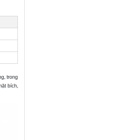
g, trong
mặt bích
,