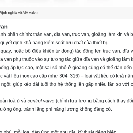
Định nghĩa về AIV valve
 van
nh phần chính: thân van, đĩa van, trục van, gioăng làm kín và b
uyết định khả năng kiểm soát lưu chất của thiết bị.
 quay, hoặc bộ điều khiển tự động) tác động lên trục van, đĩa v
a van phụ thuộc vào sự tương tác giữa đĩa van và gioăng làm k
thống áp lực cao, một sai số nhỏ ở gioăng cũng có thể dẫn đến r
ác vật liệu inox cao cấp (như 304, 316) – loại vật liệu có khả n
 ngột, giúp kéo dài tuổi thọ hệ thống lên gấp nhiều lần so với 
oàn toàn) và
control valve
(chỉnh lưu lượng bằng cách thay đổ
t đường ống, tránh lãng phí năng lượng không đáng có.
n
hú, mỗi loại đáp ứng một nhu cầu kỹ thuật riêng biệt: