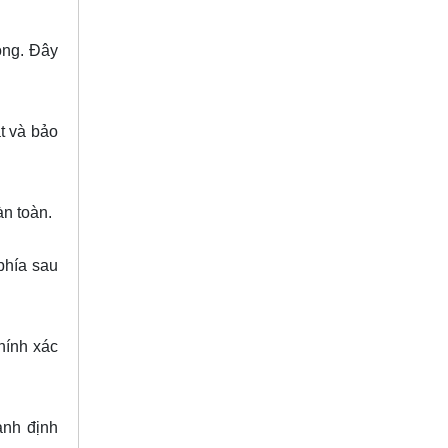
ong. Đây
t và bảo
àn toàn.
phía sau
hính xác
anh định