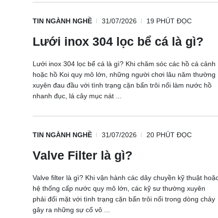
TIN NGÀNH NGHỀ
31/07/2026
19 PHÚT ĐỌC
Lưới inox 304 lọc bể cá là gì?
Lưới inox 304 lọc bể cá là gì? Khi chăm sóc các hồ cá cảnh
hoặc hồ Koi quy mô lớn, những người chơi lâu năm thường
xuyên đau đầu với tình trạng cặn bẩn trôi nổi làm nước hồ
nhanh đục, lá cây mục nát ...
TIN NGÀNH NGHỀ
31/07/2026
20 PHÚT ĐỌC
Valve Filter là gì?
Valve filter là gì? Khi vận hành các dây chuyền kỹ thuật hoặ
hệ thống cấp nước quy mô lớn, các kỹ sư thường xuyên
phải đối mặt với tình trạng cặn bẩn trôi nổi trong dòng chảy
gây ra những sự cố vô ...