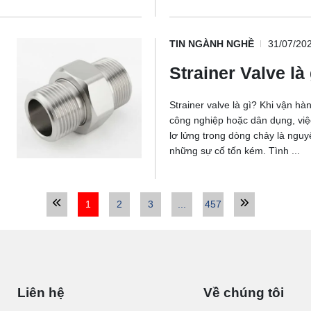
TIN NGÀNH NGHỀ
31/07/20
Strainer Valve là
Strainer valve là gì? Khi vận h
công nghiệp hoặc dân dụng, việc
lơ lửng trong dòng chảy là ngu
những sự cố tốn kém. Tình ...
1
2
3
...
457
Liên hệ
Về chúng tôi