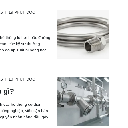
26
19 PHÚT ĐỌC
 hệ thống lò hơi hoặc đường
 cao, các kỹ sư thường
hồ đo áp suất bị hỏng hóc
..
26
19 PHÚT ĐỌC
à gì?
ành các hệ thống cơ điện
công nghiệp, việc cặn bẩn
 nguyên nhân hàng đầu gây
.