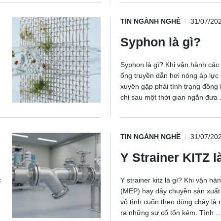
TIN NGÀNH NGHỀ
31/07/20
Syphon là gì?
Syphon là gì? Khi vận hành các
ống truyền dẫn hơi nóng áp lực
xuyên gặp phải tình trạng đồng 
chỉ sau một thời gian ngắn đưa .
TIN NGÀNH NGHỀ
31/07/20
Y Strainer KITZ l
c
Y strainer kitz là gì? Khi vận h
(MEP) hay dây chuyền sản xuất 
vô tình cuốn theo dòng chảy là
ra những sự cố tốn kém. Tình ..