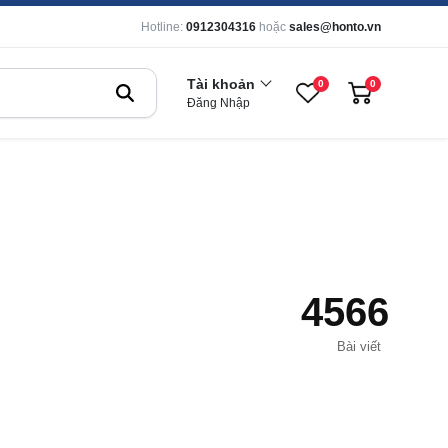
Hotline:
0912304316
hoặc
sales@honto.vn
Tài khoản
0
0
Đăng Nhập
4566
Bài viết