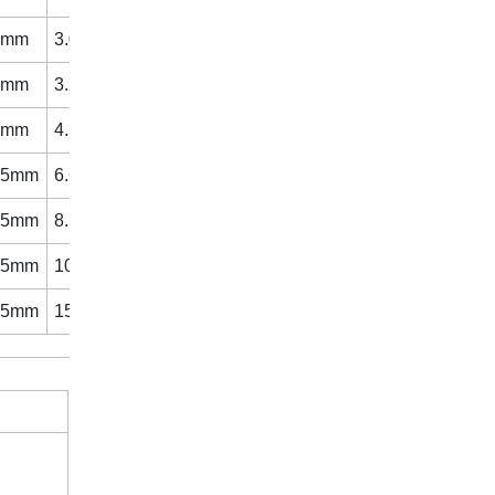
5mm
3.050
5mm
3.272
5mm
4.500
55mm
6.633
55mm
8.500
55mm
10.56
55mm
15.00