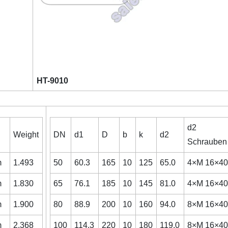
HT-9010
d2
Weight
DN
d1
D
b
k
d2
Schrauben
m
1.493
50
60.3
165
10
125
65.0
4×M 16×4
m
1.830
65
76.1
185
10
145
81.0
4×M 16×4
m
1.900
80
88.9
200
10
160
94.0
8×M 16×4
m
2.368
100
114.3
220
10
180
119.0
8×M 16×4