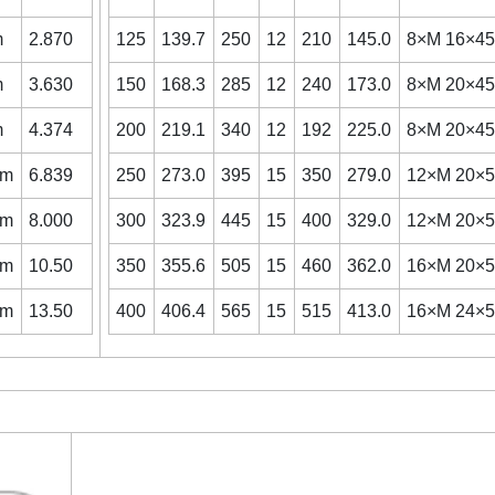
m
2.870
125
139.7
250
12
210
145.0
8×M 16×4
m
3.630
150
168.3
285
12
240
173.0
8×M 20×4
m
4.374
200
219.1
340
12
192
225.0
8×M 20×4
mm
6.839
250
273.0
395
15
350
279.0
12×M 20×
mm
8.000
300
323.9
445
15
400
329.0
12×M 20×
mm
10.50
350
355.6
505
15
460
362.0
16×M 20×
mm
13.50
400
406.4
565
15
515
413.0
16×M 24×