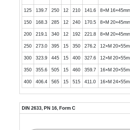
125
139.7
250
12
210
141.6
8×M 16×45m
150
168.3
285
12
240
170.5
8×M 20×45m
200
219.1
340
12
192
221.8
8×M 20×45m
250
273.0
395
15
350
276.2
12×M 20×55
300
323.9
445
15
400
327.6
12×M 20×55
350
355.6
505
15
460
359.7
16×M 20×55
400
406.4
565
15
515
411.0
16×M 24×55
DIN 2633, PN 16, Form C