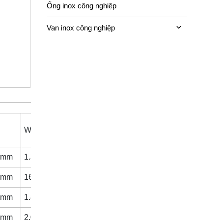
Ống inox công nghiệp
Van inox công nghiệp
Weight
0mm
1.370
0mm
1643
0mm
1.845
0mm
2.050