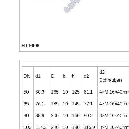
HT-9009
d2
DN
d1
D
b
k
d2
Schrauben
50
60.3
165
10
125
61.1
4×M 16×40m
65
76.1
185
10
145
77.1
4×M 16×40m
80
88.9
200
10
160
90.3
8×M 16×40m
100
114.3
220
10
180
115.9
8×M 16×40m