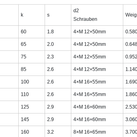
d2
k
s
Weig
Schrauben
60
1.8
4×M 12×50mm
0.58
65
2.0
4×M 12×50mm
0.64
75
2.3
4×M 12×55mm
0.95
85
2.6
4×M 12×55mm
1.14
100
2.6
4×M 16×55mm
1.69
110
2.6
4×M 16×55mm
1.86
125
2.9
4×M 16×60mm
2.53
145
2.9
4×M 16×60mm
3.06
160
3.2
8×M 16×65mm
3.70