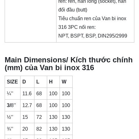
ren
: ren, hàn lồng (socket), hàn
đối đầu (butt)
Tiêu chuẩn ren của
Van bi inox
316 3PC nối ren
:
NPT, BSPT, BSP, DIN295/2999
Main Dimensions/ Kích thước chính
(mm) của Van bi inox 316
SIZE
D
L
H
W
¼’’
11.6
68
100
100
3/
8’’
12.7
68
100
100
½’’
15
72
130
130
¾’’
20
82
130
130