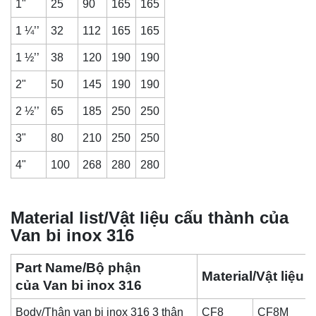
1"
25
90
165
165
1 ¼’’
32
112
165
165
1 ½’’
38
120
190
190
2"
50
145
190
190
2 ½’’
65
185
250
250
3"
80
210
250
250
4"
100
268
280
280
Material list/Vật liệu cấu thành của
Van bi inox 316
Part Name/Bộ phận
Material/Vật liệu
của Van bi inox 316
Body/Thân van bi inox 316 3 thân
CF8
CF8M