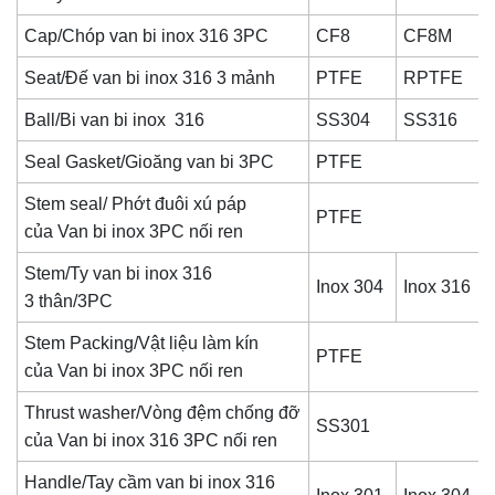
Cap/Chóp van bi inox 316 3PC
CF8
CF8M
Seat/Đế van bi inox 316 3 mảnh
PTFE
RPTFE
Ball/Bi van bi inox 316
SS304
SS316
Seal Gasket/Gioăng van bi 3PC
PTFE
Stem seal/ Phớt đuôi xú páp
PTFE
của
Van bi inox 3PC nối ren
Stem/Ty van bi inox 316
Inox 304
Inox 316
3 thân/3PC
Stem Packing/Vật liệu làm kín
PTFE
của
Van bi inox 3PC nối ren
Thrust washer/Vòng đệm chống đỡ
SS301
của
Van bi inox 316 3PC nối ren
Handle/Tay cầm van bi inox 316