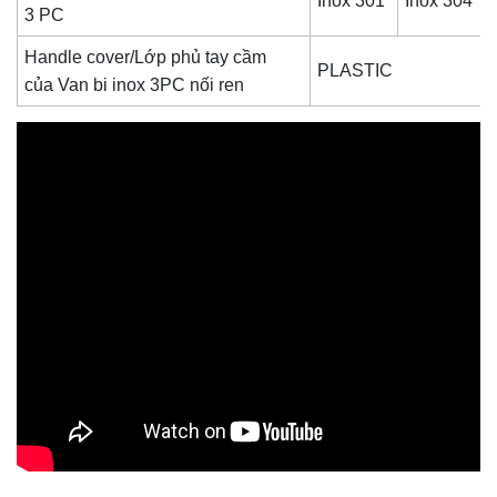
Inox 301
Inox 304
3 PC
Handle cover/Lớp phủ tay cầm
PLASTIC
của
Van bi inox 3PC nối ren