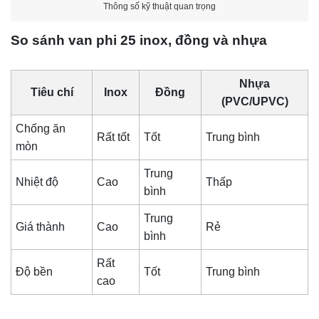
Thông số kỹ thuật quan trọng
So sánh van phi 25 inox, đồng và nhựa
Nhựa
Tiêu chí
Inox
Đồng
(PVC/UPVC)
Chống ăn
Rất tốt
Tốt
Trung bình
mòn
Trung
Nhiệt độ
Cao
Thấp
bình
Trung
Giá thành
Cao
Rẻ
bình
Rất
Độ bền
Tốt
Trung bình
cao