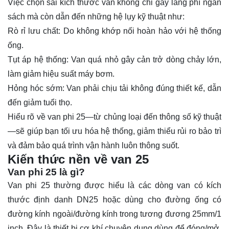
Việc chọn sai kích thước van không chỉ gây lãng phí ngân
sách mà còn dẫn đến những hệ lụy kỹ thuật như:
Rò rỉ lưu chất: Do không khớp nối hoàn hảo với hệ thống
ống.
Tụt áp hệ thống: Van quá nhỏ gây cản trở dòng chảy lớn,
làm giảm hiệu suất máy bơm.
Hỏng hóc sớm: Van phải chịu tải không đúng thiết kế, dẫn
đến giảm tuổi thọ.
Hiểu rõ về van phi 25—từ chủng loại đến thông số kỹ thuật
—sẽ giúp bạn tối ưu hóa hệ thống, giảm thiểu rủi ro bảo trì
và đảm bảo quá trình vận hành luôn thông suốt.
Kiến thức nền về van 25
Van phi 25 là gì?
Van
phi 25 thường được hiểu là các dòng van có kích
thước định danh DN25 hoặc dùng cho đường ống có
đường kính ngoài/đường kính trong tương đương 25mm/1
inch. Đây là thiết bị cơ khí chuyên dụng dùng để đóng/mở,