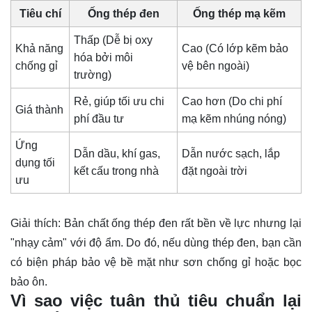
Tiêu chí
Ống thép đen
Ống thép mạ kẽm
Thấp (Dễ bị oxy
Khả năng
Cao (Có lớp kẽm bảo
hóa bởi môi
chống gỉ
vệ bên ngoài)
trường)
Rẻ, giúp tối ưu chi
Cao hơn (Do chi phí
Giá thành
phí đầu tư
mạ kẽm nhúng nóng)
Ứng
Dẫn dầu, khí gas,
Dẫn nước sạch, lắp
dụng tối
kết cấu trong nhà
đặt ngoài trời
ưu
Giải thích
: Bản chất ống thép đen rất bền về lực nhưng lại
"nhạy cảm" với độ ẩm. Do đó, nếu dùng thép đen, bạn cần
có biện pháp bảo vệ bề mặt như sơn chống gỉ hoặc bọc
bảo ôn.
Vì sao việc tuân thủ tiêu chuẩn lại