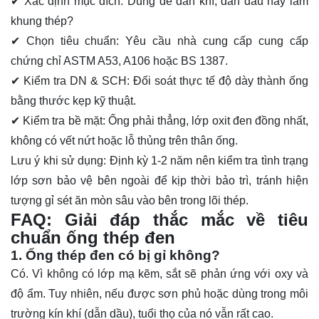
✔
Xác định mục đích
: Dùng để dẫn khí, dẫn dầu hay làm
khung thép?
✔
Chọn tiêu chuẩn
: Yêu cầu nhà cung cấp cung cấp
chứng chỉ ASTM A53, A106 hoặc BS 1387.
✔
Kiểm tra DN & SCH
: Đối soát thực tế độ dày thành ống
bằng thước kẹp kỹ thuật.
✔
Kiểm tra bề mặt
: Ống phải thẳng, lớp oxit đen đồng nhất,
không có vết nứt hoặc lỗ thủng trên thân ống.
Lưu ý khi sử dụng
: Định kỳ 1-2 năm nên kiểm tra tình trạng
lớp sơn bảo vệ bên ngoài để kịp thời bảo trì, tránh hiện
tượng gỉ sét ăn mòn sâu vào bên trong lõi thép.
FAQ: Giải đáp thắc mắc về tiêu
chuẩn ống thép đen
1. Ống thép đen có bị gỉ không?
Có. Vì không có lớp mạ kẽm, sắt sẽ phản ứng với oxy và
độ ẩm. Tuy nhiên, nếu được sơn phủ hoặc dùng trong môi
trường kín khí (dẫn dầu), tuổi thọ của nó vẫn rất cao.