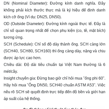
DN (Nominal Diameter)
: Đường kính danh nghĩa. Đây
không phải kích thước thực mà là ký hiệu để định danh
kích cỡ ống (Ví dụ: DN25, DN50).
OD (Outside Diameter)
: Đường kính ngoài thực tế. Đây là
chỉ số quan trọng nhất để chọn phụ kiện (co, tê, mặt bích)
tương ứng.
SCH (Schedule)
: Chỉ số độ dày thành ống. SCH càng lớn
(SCH40, SCH80, SCH160) thì ống càng dày, nặng và chịu
được áp lực cao hơn.
Chiều dài
: Độ dài tiêu chuẩn tại Việt Nam thường là 6
mét/cây.
Insight chuyên gia
: Đừng bao giờ chỉ hỏi mua "ống phi 60".
Hãy hỏi mua "Ống DN50, SCH40 chuẩn ASTM A53". Việc
nêu rõ SCH sẽ quyết định trực tiếp đến độ bền và giới hạn
áp suất của hệ thống.