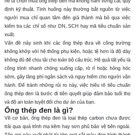
nề là chọn mua ống thép đen mà không nắm vững các quy
định kỹ thuật. Tình huống này thường bắt nguồn từ việc
người mua chỉ quan tâm đến giá thành mà bỏ qua việc
kiểm tra các chỉ số như DN, SCH hay mã tiêu chuẩn sản
xuất.
Vấn đề nảy sinh khi các ống thép đưa về công trường
không khớp với hệ thống phụ kiện, hoặc tệ hơn là độ dày
không đủ để chịu tải cho toàn bộ cấu trúc. Hệ quả tất yếu là
công trình nhanh chóng xuống cấp, rò rỉ hoặc hỏng hóc
sớm, gây lãng phí ngân sách và nguy hiểm cho người vận
hành. Để tránh những rủi ro này, việc hiểu rõ
tiêu chuẩn
ống thép đen
là bước đi tiên quyết giúp đảm bảo tuổi thọ
và độ an toàn tuyệt đối cho dự án của bạn.
Ống thép đen là gì?
Về cơ bản,
ống
thép đen
là loại thép carbon chưa được
trải qua quá trình mạ kẽm hay sơn phủ bảo vệ bên ngoài.
Tên gọi này xuất phát từ lớp oxit sắt màu đen hình thành