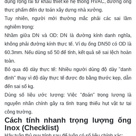
dụng rộng rãi từ khâu thiết kế hệ thống HVAC, đường ống
thực phẩm đến dự toán xây dựng nhà xưởng.
Tuy nhiên, người mới thường mắc phải các sai lầm
nghiêm trọng:
Nhầm giữa DN và OD: DN là đường kính danh nghĩa,
không phải đường kính thực tế. Ví dụ ống DN50 có OD là
60.3mm. Nếu dùng số 50 để tính, kết quả sẽ sai lệch hoàn
toàn.
Bỏ qua độ dày thực tế: Nhiều người dùng độ dày "danh
định" thay vì độ dày thực tế được đo bằng thước kẹp, dẫn
đến sai số kg.
Dùng số liệu ước lượng: Việc "đoán" trọng lượng là
nguyên nhân chính gây ra tình trạng thiếu hụt vật tư tại
công trường.
Cách tính nhanh trọng lượng ống
lnox (Checklist)
Hãy tuân thủ quy trình sau để luôn có số liệu chính xác: