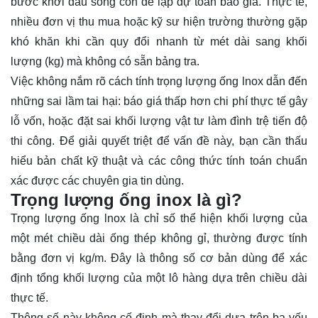
bước khởi đầu sống còn để lập dự toán báo giá. Thực tế,
nhiều đơn vị thu mua hoặc kỹ sư hiện trường thường gặp
khó khăn khi cần quy đổi nhanh từ mét dài sang khối
lượng (kg) mà không có sẵn bảng tra.
Việc không nắm rõ cách tính trọng lượng ống lnox dẫn đến
những sai lầm tai hại: báo giá thấp hơn chi phí thực tế gây
lỗ vốn, hoặc đặt sai khối lượng vật tư làm đình trệ tiến độ
thi công. Để giải quyết triệt để vấn đề này, bạn cần thấu
hiểu bản chất kỹ thuật và các công thức tính toán chuẩn
xác được các chuyên gia tin dùng.
Trọng lượng ống inox là gì?
Trọng lượng ống lnox là chỉ số thể hiện khối lượng của
một mét chiều dài ống thép không gỉ, thường được tính
bằng đơn vị kg/m. Đây là thông số cơ bản dùng để xác
định tổng khối lượng của một lô hàng dựa trên chiều dài
thực tế.
Thông số này không cố định mà thay đổi dựa trên ba yếu