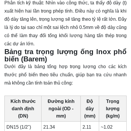
Phân tích kỹ thuật: Nhìn vào công thức, ta thấy độ dày (t)
xuất hiện hai lần trong phép tính. Điều này có nghĩa là khi
độ dày tăng lên, trọng lượng sẽ tăng theo tỷ lệ rất lớn. Đây
là lý do tại sao chỉ một sai lệch nhỏ 0.5mm về độ dày cũng
có thể làm thay đổi tổng khối lượng hàng tấn thép trong
các dự án lớn.
Bảng tra trọng lượng ống lnox phổ
biến (Barem)
Dưới đây là bảng tổng hợp trọng lượng cho các kích
thước phổ biến theo tiêu chuẩn, giúp bạn tra cứu nhanh
mà không cần tính toán thủ công:
Kích thước
Đường kính
Độ
Trọng
danh định
ngoài (OD -
dày
lượng
(DN)
mm)
(mm)
(kg/m)
DN15 (1/2")
21.34
2.11
~1.02