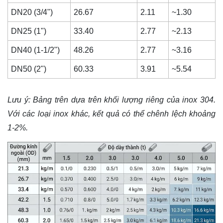
DN20 (3/4")
26.67
2.11
~1.30
DN25 (1")
33.40
2.77
~2.13
DN40 (1-1/2")
48.26
2.77
~3.16
DN50 (2")
60.33
3.91
~5.54
Lưu ý: Bảng trên dựa trên khối lượng riêng của inox 304.
Với các loại inox khác, kết quả có thể chênh lệch khoảng
1-2%.