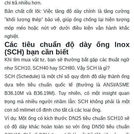
chi trả nhiều hơn.
Bản chất cốt lõi: Việc tăng độ dày chính là tăng cường
"khối lượng thép" bảo vệ, giúp ống chống lại hiện tượng
móp méo hoặc nứt vỡ dưới điều kiện vận hành khắc
nghiệt.
Các tiêu chuẩn độ dày ống lnox
(SCH) bạn cần biết
Khi tìm mua vật tư, bạn sẽ thường bắt gặp các thuật ngữ
như SCH10, SCH40 hay SCH80. Vậy SCH là gì?
SCH (Schedule) là một chỉ số quy định độ dày thành ống
dựa trên tiêu chuẩn quốc tế (thường là
ANSI
/ASME
B36.10M và B36.19M). Tuy nhiên, có một insight quan
trọng mà nhiều người nhầm lẫn: SCH không phải là một
con số milimet cố định cho tất cả các loại ống.
Ví dụ: Một ống có kích thước DN25 tiêu chuẩn SCH10 sẽ
có độ dày khác hoàn toàn so với ống DN50 tiêu chuẩn