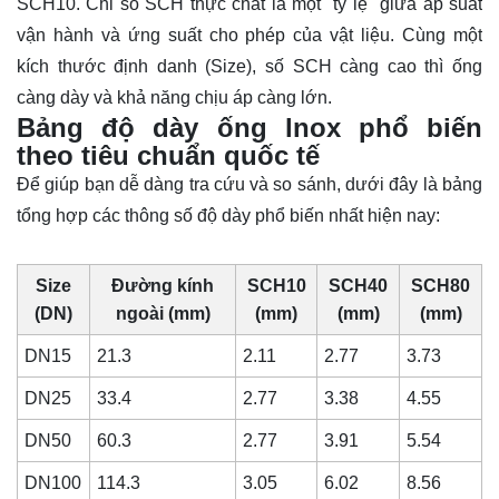
SCH10. Chỉ số SCH thực chất là một "tỷ lệ" giữa áp suất
vận hành và ứng suất cho phép của vật liệu. Cùng một
kích thước định danh (Size), số SCH càng cao thì ống
càng dày và khả năng chịu áp càng lớn.
Bảng độ dày ống lnox phổ biến
theo tiêu chuẩn quốc tế
Để giúp bạn dễ dàng tra cứu và so sánh, dưới đây là bảng
tổng hợp các thông số độ dày phổ biến nhất hiện nay:
Size
Đường kính
SCH10
SCH40
SCH80
(DN)
ngoài (mm)
(mm)
(mm)
(mm)
DN15
21.3
2.11
2.77
3.73
DN25
33.4
2.77
3.38
4.55
DN50
60.3
2.77
3.91
5.54
DN100
114.3
3.05
6.02
8.56