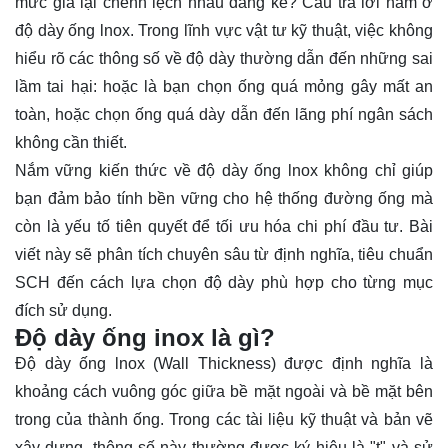
mức giá lại chênh lệch nhau đáng kể? Câu trả lời nằm ở
độ dày ống lnox. Trong lĩnh vực vật tư kỹ thuật, việc không
hiểu rõ các thông số về độ dày thường dẫn đến những sai
lầm tai hại: hoặc là bạn chọn ống quá mỏng gây mất an
toàn, hoặc chọn ống quá dày dẫn đến lãng phí ngân sách
không cần thiết.
Nắm vững kiến thức về độ dày ống lnox không chỉ giúp
bạn đảm bảo tính bền vững cho hệ thống đường ống mà
còn là yếu tố tiên quyết để tối ưu hóa chi phí đầu tư. Bài
viết này sẽ phân tích chuyên sâu từ định nghĩa, tiêu chuẩn
SCH đến cách lựa chọn độ dày phù hợp cho từng mục
đích sử dụng.
Độ dày ống inox là gì?
Độ dày
ống lnox
(Wall Thickness) được định nghĩa là
khoảng cách vuông góc giữa bề mặt ngoài và bề mặt bên
trong của thành ống. Trong các tài liệu kỹ thuật và bản vẽ
xây dựng, thông số này thường được ký hiệu là "t" và sử