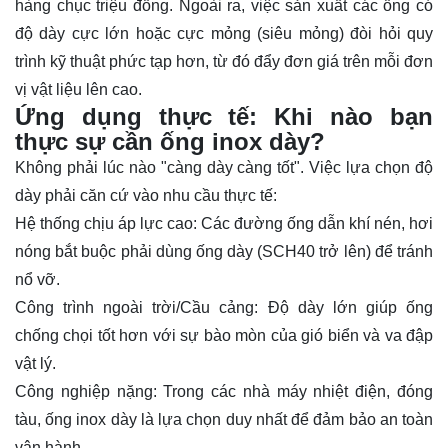
hàng chục triệu đồng. Ngoài ra, việc sản xuất các ống có
độ dày cực lớn hoặc cực mỏng (siêu mỏng) đòi hỏi quy
trình kỹ thuật phức tạp hơn, từ đó đẩy đơn giá trên mỗi đơn
vị vật liệu lên cao.
Ứng dụng thực tế: Khi nào bạn
thực sự cần ống inox dày?
Không phải lúc nào "càng dày càng tốt". Việc lựa chọn độ
dày phải căn cứ vào nhu cầu thực tế:
Hệ thống chịu áp lực cao: Các đường ống dẫn khí nén, hơi
nóng bắt buộc phải dùng ống dày (SCH40 trở lên) để tránh
nổ vỡ.
Công trình ngoài trời/Cầu cảng: Độ dày lớn giúp ống
chống chọi tốt hơn với sự bào mòn của gió biển và va đập
vật lý.
Công nghiệp nặng: Trong các nhà máy nhiệt điện, đóng
tàu, ống inox dày là lựa chọn duy nhất để đảm bảo an toàn
vận hành.