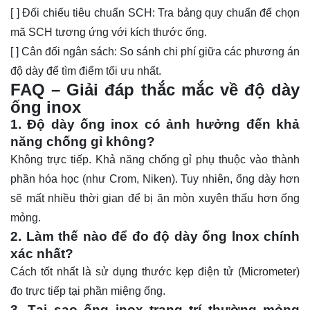
[ ] Đối chiếu tiêu chuẩn SCH: Tra bảng quy chuẩn để chọn
mã SCH tương ứng với kích thước ống.
[ ] Cân đối ngân sách: So sánh chi phí giữa các phương án
độ dày để tìm điểm tối ưu nhất.
FAQ – Giải đáp thắc mắc về độ dày
ống inox
1. Độ dày ống inox có ảnh hưởng đến khả
năng chống gỉ không?
Không trực tiếp. Khả năng chống gỉ phụ thuộc vào thành
phần hóa học (như Crom, Niken). Tuy nhiên, ống dày hơn
sẽ mất nhiều thời gian để bị ăn mòn xuyên thấu hơn ống
mỏng.
2. Làm thế nào để đo độ dày ống lnox chính
xác nhất?
Cách tốt nhất là sử dụng thước kẹp điện tử (Micrometer)
đo trực tiếp tại phần miệng ống.
3. Tại sao ống inox trang trí thường mỏng