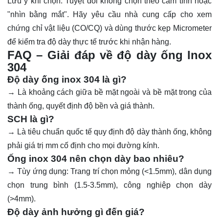
Lưu ý khi chọn: Tuyệt đối không chọn theo cảm tính hoặc
"nhìn bằng mắt". Hãy yêu cầu nhà cung cấp cho xem
chứng chỉ vật liệu (CO/CQ) và dùng thước kẹp Micrometer
để kiểm tra độ dày thực tế trước khi nhận hàng.
FAQ – Giải đáp về độ dày ống lnox
304
Độ dày ống inox 304 là gì?
→ Là khoảng cách giữa bề mặt ngoài và bề mặt trong của
thành ống, quyết định độ bền và giá thành.
SCH là gì?
→ Là tiêu chuẩn quốc tế quy định độ dày thành ống, không
phải giá trị mm cố định cho mọi đường kính.
Ống inox 304 nên chọn dày bao nhiêu?
→ Tùy ứng dụng: Trang trí chọn mỏng (<1.5mm), dân dụng
chọn trung bình (1.5-3.5mm), công nghiệp chọn dày
(>4mm).
Độ dày ảnh hưởng gì đến giá?