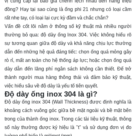
vị cung cấp lại báo giá chênh lệch nhau đến hàng triệu
đồng? Hay tại sao cùng là ống phi 21 nhưng có loại cầm
rất nhẹ tay, có loại lại cực kỳ đầm và chắc chắn?
Vấn đề cốt lõi nằm ở thông số kỹ thuật mà nhiều người
thường bỏ qua: độ dày ống lnox 304. Việc không hiểu rõ
sự tương quan giữa độ dày và khả năng chịu lực thường
dẫn đến những hệ quả đáng tiếc: chọn ống quá mỏng gây
rò rỉ, mất an toàn cho hệ thống áp lực; hoặc chọn ống quá
dày dẫn đến lãng phí ngân sách không cần thiết. Để trở
thành người mua hàng thông thái và đảm bảo kỹ thuật,
việc hiểu sâu về độ dày là yếu tố tiên quyết.
Độ dày ống inox 304 là gì?
Độ dày
ống inox
304 (Wall Thickness) được định nghĩa là
khoảng cách vuông góc giữa bề mặt ngoài và bề mặt bên
trong của thành ống inox. Trong các tài liệu kỹ thuật, thông
số này thường được ký hiệu là "t" và sử dụng đơn vị đo
lường phổ biến là milimet (mm).