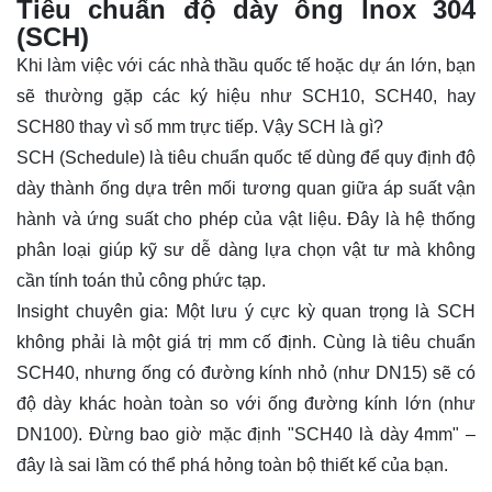
Tiêu chuẩn độ dày ống lnox 304
(SCH)
Khi làm việc với các nhà thầu quốc tế hoặc dự án lớn, bạn
sẽ thường gặp các ký hiệu như SCH10, SCH40, hay
SCH80 thay vì số mm trực tiếp. Vậy SCH là gì?
SCH (Schedule) là tiêu chuẩn quốc tế dùng để quy định độ
dày thành ống dựa trên mối tương quan giữa áp suất vận
hành và ứng suất cho phép của vật liệu. Đây là hệ thống
phân loại giúp kỹ sư dễ dàng lựa chọn vật tư mà không
cần tính toán thủ công phức tạp.
Insight chuyên gia: Một lưu ý cực kỳ quan trọng là SCH
không phải là một giá trị mm cố định. Cùng là tiêu chuẩn
SCH40, nhưng ống có đường kính nhỏ (như DN15) sẽ có
độ dày khác hoàn toàn so với ống đường kính lớn (như
DN100). Đừng bao giờ mặc định "SCH40 là dày 4mm" –
đây là sai lầm có thể phá hỏng toàn bộ thiết kế của bạn.