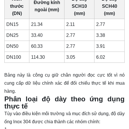
Đường kính
thước
SCH10
SCH40
ngoài (mm)
(DN)
(mm)
(mm)
DN15
21.34
2.11
2.77
DN25
33.40
2.77
3.38
DN50
60.33
2.77
3.91
DN100
114.30
3.05
6.02
Bảng này là công cụ giữ chân người đọc cực tốt vì nó
cung cấp dữ liệu chính xác để đối chiếu thực tế khi mua
hàng.
Phân loại độ dày theo ứng dụng
thực tế
Tùy vào điều kiện môi trường và mục đích sử dụng, độ dày
ống lnox 304 được chia thành các nhóm chính: