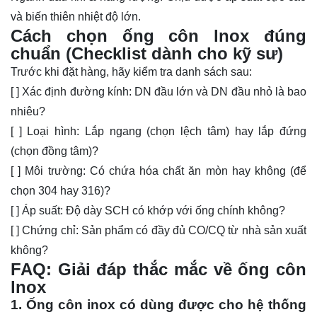
và biến thiên nhiệt độ lớn.
Cách chọn ống côn lnox đúng
chuẩn (Checklist dành cho kỹ sư)
Trước khi đặt hàng, hãy kiểm tra danh sách sau:
[ ] Xác định đường kính: DN đầu lớn và DN đầu nhỏ là bao
nhiêu?
[ ] Loại hình: Lắp ngang (chọn lệch tâm) hay lắp đứng
(chọn đồng tâm)?
[ ] Môi trường: Có chứa hóa chất ăn mòn hay không (để
chọn 304 hay 316)?
[ ] Áp suất: Độ dày SCH có khớp với ống chính không?
[ ] Chứng chỉ: Sản phẩm có đầy đủ CO/CQ từ nhà sản xuất
không?
FAQ: Giải đáp thắc mắc về ống côn
lnox
1. Ống côn inox có dùng được cho hệ thống