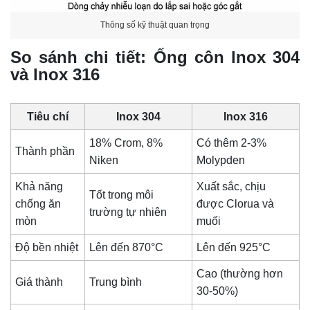
Thông số kỹ thuật quan trọng
So sánh chi tiết: Ống côn lnox 304
và Inox 316
Tiêu chí
Inox 304
Inox 316
18% Crom, 8%
Có thêm 2-3%
Thành phần
Niken
Molypden
Khả năng
Xuất sắc, chịu
Tốt trong môi
chống ăn
được Clorua và
trường tự nhiên
mòn
muối
Độ bền nhiệt
Lên đến 870°C
Lên đến 925°C
Cao (thường hơn
Giá thành
Trung bình
30-50%)