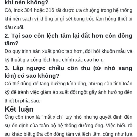
khí nén không?
Có, inox 304 hoặc 316 rất được ưa chuộng trong hệ thống
khí nén sạch vì không bị gỉ sét bong tróc làm hỏng thiết bị
đầu cuối.
2. Tại sao côn lệch tâm lại đắt hơn côn đồng
tâm?
Do quy trình sản xuất phức tạp hơn, đòi hỏi khuôn mẫu và
kỹ thuật gia công lệch trục chính xác cao hơn.
3. Lắp ngược chiều côn thu (từ nhỏ sang
lớn) có sao không?
Có thể dùng để tăng đường kính ống, nhưng cần tính toán
kỹ để tránh việc giảm áp suất đột ngột gây ảnh hưởng đến
thiết bị phía sau.
Kết luận
Ống côn inox là "mắt xích" tuy nhỏ nhưng quyết định đến
sự ổn định của toàn bộ hệ thống đường ống. Việc hiểu rõ
sự khác biệt giữa côn đồng tâm và lệch tâm, cũng như lựa