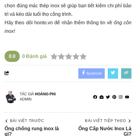
chọn đúng mác thép inox sẽ giúp bạn tiết kiệm chi phí bảo
trì và kéo dài tuổi thọ công trình.
Hãy theo dõi
honto.vn
để nhận thêm thông tin về
ống côn
inox!
0.0
0
Đánh giá
facebook
TÁC GIẢ
HOÀNG PHI
ADMIN
BÀI VIẾT TRƯỚC
BÀI VIẾT TIẾP THEO
Ống chống rung inox là
Ống Cấp Nước Inox Là
gì?
Gì?