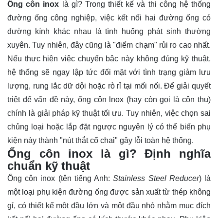
Ống côn inox
là gì? Trong thiết kế và thi công hệ thống
đường ống công nghiệp, việc kết nối hai đường ống có
đường kính khác nhau là tình huống phát sinh thường
xuyên. Tuy nhiên, đây cũng là "điểm chạm" rủi ro cao nhất.
Nếu thực hiện việc chuyển bậc này không đúng kỹ thuật,
hệ thống sẽ ngay lập tức đối mặt với tình trạng giảm lưu
lượng, rung lắc dữ dội hoặc rò rỉ tại mối nối. Để giải quyết
triệt để vấn đề này, ống côn lnox (hay còn gọi là côn thu)
chính là giải pháp kỹ thuật tối ưu. Tuy nhiên, việc chọn sai
chủng loại hoặc lắp đặt ngược nguyên lý có thể biến phụ
kiện này thành "nút thắt cổ chai" gây lỗi toàn hệ thống.
Ống côn inox là gì? Định nghĩa
chuẩn kỹ thuật
Ống côn inox (tên tiếng Anh:
Stainless Steel Reducer
) là
một loại phụ kiện đường ống được sản xuất từ thép không
gỉ, có thiết kế một đầu lớn và một đầu nhỏ nhằm mục đích