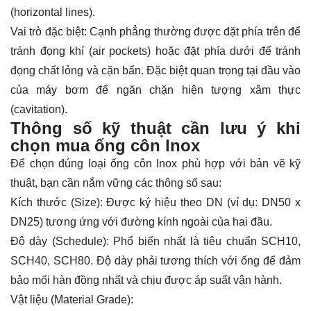
(horizontal lines).
Vai trò đặc biệt: Cạnh phẳng thường được đặt phía trên để
tránh đọng khí (air pockets) hoặc đặt phía dưới để tránh
đọng chất lỏng và cặn bẩn. Đặc biệt quan trọng tại đầu vào
của máy bơm để ngăn chặn hiện tượng xâm thực
(cavitation).
Thông số kỹ thuật cần lưu ý khi
chọn mua ống côn lnox
Để chọn đúng loại ống côn lnox phù hợp với bản vẽ kỹ
thuật, bạn cần nắm vững các thông số sau:
Kích thước (Size): Được ký hiệu theo DN (ví dụ: DN50 x
DN25) tương ứng với đường kính ngoài của hai đầu.
Độ dày (Schedule): Phổ biến nhất là tiêu chuẩn SCH10,
SCH40, SCH80. Độ dày phải tương thích với ống để đảm
bảo mối hàn đồng nhất và chịu được áp suất vận hành.
Vật liệu (Material Grade):