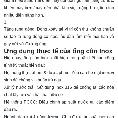
Giảm hiệu suất: Tiết diện thay đổi đột ngột làm tăng trở lực,
khiến máy bơm/máy nén phải làm việc nặng hơn, tiêu tốn
nhiều điện năng hơn.
Tăng rung động: Dòng xoáy tại vị trí côn thu không chuẩn
sẽ tạo ra rung động cơ học, lâu dần làm mỏi mối hàn và
gây nứt vỡ đường ống.
Ứng dụng thực tế của ống côn lnox
Hiện nay, ống côn lnox xuất hiện trong hầu hết các công
trình kỹ thuật hiện đại:
Hệ thống thực phẩm & dược phẩm: Yêu cầu bề mặt inox
vi
sinh
để chống vi khuẩn trú ngụ.
Xử lý nước thải: Sử dụng inox 316 để chống lại các hóa
chất tẩy rửa và chất thải hữu cơ.
Hệ thống PCCC: Điều chỉnh áp suất nước tại các điểm
đầu ra.
Ngành dầu khí & năng lượng: Chịu được áp suất cực cao