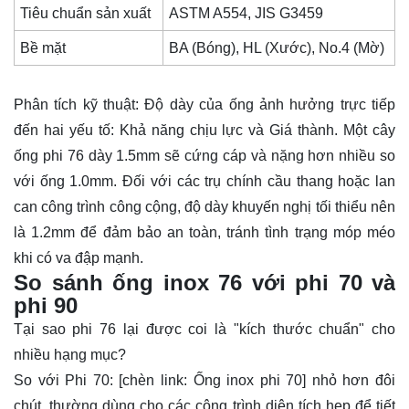
Tiêu chuẩn sản xuất
ASTM A554, JIS G3459
Bề mặt
BA (Bóng), HL (Xước), No.4 (Mờ)
Phân tích kỹ thuật: Độ dày của ống ảnh hưởng trực tiếp
đến hai yếu tố: Khả năng chịu lực và Giá thành. Một cây
ống phi 76 dày 1.5mm sẽ cứng cáp và nặng hơn nhiều so
với ống 1.0mm. Đối với các trụ chính cầu thang hoặc lan
can công trình công cộng, độ dày khuyến nghị tối thiểu nên
là 1.2mm để đảm bảo an toàn, tránh tình trạng móp méo
khi có va đập mạnh.
So sánh ống inox 76 với phi 70 và
phi 90
Tại sao phi 76 lại được coi là "kích thước chuẩn" cho
nhiều hạng mục?
So với Phi 70: [chèn link:
Ống
inox phi 70] nhỏ hơn đôi
chút, thường dùng cho các công trình diện tích hẹp để tiết