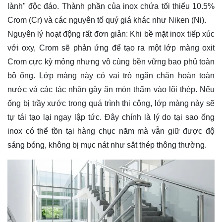
lành" độc đáo. Thành phần của inox chứa tối thiểu 10.5%
Crom (Cr) và các nguyên tố quý giá khác như Niken (Ni).
Nguyên lý hoạt động rất đơn giản: Khi bề mặt inox tiếp xúc
với oxy, Crom sẽ phản ứng để tạo ra một lớp màng oxit
Crom cực kỳ mỏng nhưng vô cùng bền vững bao phủ toàn
bộ ống. Lớp màng này có vai trò ngăn chặn hoàn toàn
nước và các tác nhân gây ăn mòn thấm vào lõi thép. Nếu
ống bị trầy xước trong quá trình thi công, lớp màng này sẽ
tự tái tạo lại ngay lập tức. Đây chính là lý do tại sao ống
inox có thể tồn tại hàng chục năm mà vẫn giữ được độ
sáng bóng, không bị mục nát như sắt thép thông thường.