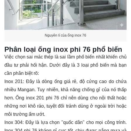
Nguyên lí của ống inox 76
Phân loại ống inox phi 76 phổ biến
Việc chọn sai mác thép là sai lầm phổ biến nhất khiến chủ
đầu tư phải hối hận. Dưới đây là 3 loại phổ biến mà bạn
cần phân biệt rõ:
Inox 201: Đây là dòng ống giá rẻ, độ cứng cao do chứa
nhiều Mangan. Tuy nhiên, khả năng chống gỉ của nó thấp
hơn. Ống inox 201 phi 76 chỉ nên dùng cho nội thất hoặc
những nơi khô ráo, tuyệt đối tránh dùng ở ngoài trời hoặc
môi trường ẩm ướt.
Inox 304: Đây là lựa chọn "quốc dân" cho mọi công trình.
Inox 304 phi 76 kháng gỉ cực tốt, chịu được nắng mưa và