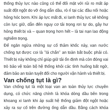
thống thủy lực nào cũng có thể đối mặt với rủi ro mất áp
suất đột ngột do vỡ ống dẫn dầu, rò rỉ tại các đầu nối hoặc
hỏng hóc bơm. Khi áp lực mất đi, xi lanh thủy lực sẽ không
còn lực giữ, dẫn đến nguy cơ tải trọng rơi tự do, gây hư
hỏng thiết bị và – quan trọng hơn hết – là tai nạn lao động
nghiêm trọng.
Để ngăn ngừa những sự cố thảm khốc này, van nước
chống tụt được coi là "lá chắn" an toàn bắt buộc phải có.
Thiết bị này không chỉ giúp giữ tải ổn định mà còn đóng vai
trò bảo vệ toàn bộ hệ thống khỏi các tình huống bất ngờ,
đảm bảo an toàn tuyệt đối cho người vận hành và thiết bị.
Van chống tụt là gì?
Van chống tụt là một loại
van an toàn
thủy lực chuyên
dụng, có chức năng chính là khóa dòng dầu bên trong
khoang xi lanh khi áp suất hệ thống giảm đột ngột hoặc
xảy ra sự cố trên đường ống dẫn dầu. Bằng cách khóa