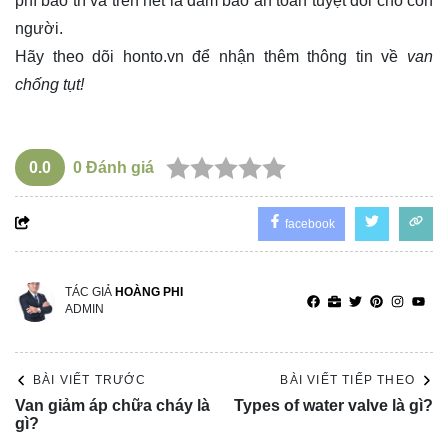
phí bảo trì và trên hết là đảm bảo an toàn tuyệt đối cho con
người.
Hãy theo dõi
honto.vn
để nhận thêm thông tin về
van
chống tụt!
0.0
0
Đánh giá
facebook
TÁC GIẢ
HOÀNG PHI
ADMIN
BÀI VIẾT TRƯỚC
BÀI VIẾT TIẾP THEO
Van giảm áp chữa cháy là
Types of water valve là gì?
gì?