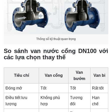
Thông số kỹ thuật quan trọng
So sánh van nước cổng DN100 với
các lựa chọn thay thế
Van
Tiêu chí
Van cổng
Van bi
bướm
Đóng mở
Tốt
Tốt
Rất tốt
Điều tiết lưu
Không phù
Tương
Hạn
lượng
hợp
đối
chế