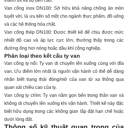
thành tốt và độ bền cao.
Van cổng inox DN100: Sở hữu khả năng chống ăn mòn
tuyệt vời, là ưu tiên số một cho ngành thực phẩm, đồ uống
và các hệ thống hóa chất.
Van cổng thép DN100: Được thiết kế để chịu được mức
nhiệt độ cao và áp lực cực lớn, thường thấy trong các
đường ống hơi nóng hoặc dầu khí công nghiệp.
Phân loại theo kết cấu ty van
Van cổng ty nổi: Ty van di chuyển lên xuống cùng với đĩa
van. Ưu điểm lớn nhất là người vận hành có thể dễ dàng
nhận biết trạng thái đóng/mở của van từ xa thông qua
quan sát chiều cao của ty.
Van cổng ty chìm: Ty van nằm gọn bên trong thân van và
không di chuyển lên xuống khi vận hành. Thiết kế này đặc
biệt hữu dụng trong các không gian lắp đặt hạn chế hoặc
dưới lòng đất.
Thông số kỹ thuật quan trọng của