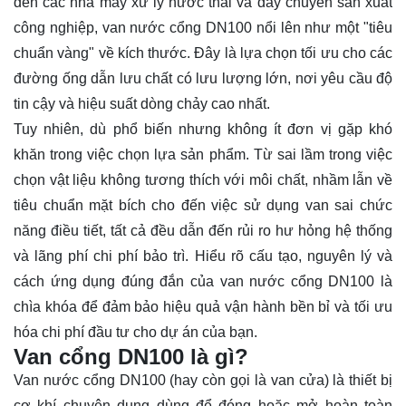
đến các nhà máy xử lý nước thải và dây chuyền sản xuất
công nghiệp, van nước cổng DN100 nổi lên như một "tiêu
chuẩn vàng" về kích thước. Đây là lựa chọn tối ưu cho các
đường ống dẫn lưu chất có lưu lượng lớn, nơi yêu cầu độ
tin cậy và hiệu suất dòng chảy cao nhất.
Tuy nhiên, dù phổ biến nhưng không ít đơn vị gặp khó
khăn trong việc chọn lựa sản phẩm. Từ sai lầm trong việc
chọn vật liệu không tương thích với môi chất, nhầm lẫn về
tiêu chuẩn mặt bích cho đến việc sử dụng van sai chức
năng điều tiết, tất cả đều dẫn đến rủi ro hư hỏng hệ thống
và lãng phí chi phí bảo trì. Hiểu rõ cấu tạo, nguyên lý và
cách ứng dụng đúng đắn của van nước cổng DN100 là
chìa khóa để đảm bảo hiệu quả vận hành bền bỉ và tối ưu
hóa chi phí đầu tư cho dự án của bạn.
Van cổng DN100 là gì?
Van nước cổng
DN100 (hay còn gọi là van cửa) là thiết bị
cơ khí chuyên dụng dùng để đóng hoặc mở hoàn toàn