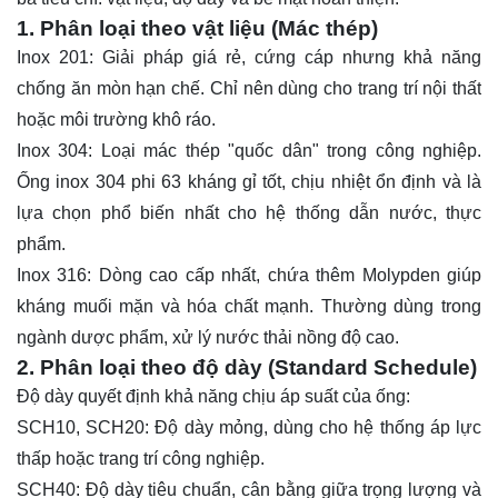
1. Phân loại theo vật liệu (Mác thép)
Inox 201: Giải pháp giá rẻ, cứng cáp nhưng khả năng
chống ăn mòn hạn chế. Chỉ nên dùng cho trang trí nội thất
hoặc môi trường khô ráo.
Inox 304: Loại mác thép "quốc dân" trong công nghiệp.
Ống inox 304 phi 63 kháng gỉ tốt, chịu nhiệt ổn định và là
lựa chọn phổ biến nhất cho hệ thống dẫn nước, thực
phẩm.
Inox 316: Dòng cao cấp nhất, chứa thêm Molypden giúp
kháng muối mặn và hóa chất mạnh. Thường dùng trong
ngành dược phẩm, xử lý nước thải nồng độ cao.
2. Phân loại theo độ dày (Standard Schedule)
Độ dày quyết định khả năng chịu áp suất của ống:
SCH10, SCH20: Độ dày mỏng, dùng cho hệ thống áp lực
thấp hoặc trang trí công nghiệp.
SCH40: Độ dày tiêu chuẩn, cân bằng giữa trọng lượng và