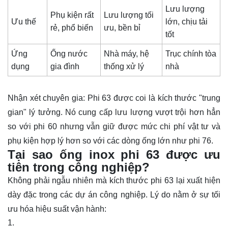
Lưu lượng
Phụ kiện rất
Lưu lượng tối
Ưu thế
lớn, chịu tải
rẻ, phổ biến
ưu, bền bỉ
tốt
Ứng
Ống nước
Nhà máy, hệ
Trục chính tòa
dụng
gia đình
thống xử lý
nhà
Nhận xét chuyên gia: Phi 63 được coi là kích thước "trung
gian" lý tưởng. Nó cung cấp lưu lượng vượt trội hơn hẳn
so với phi 60 nhưng vẫn giữ được mức chi phí vật tư và
phụ kiện hợp lý hơn so với các dòng ống lớn như phi 76.
Tại sao ống inox phi 63 được ưu
tiên trong công nghiệp?
Không phải ngẫu nhiên mà kích thước phi 63 lại xuất hiện
dày đặc trong các dự án công nghiệp. Lý do nằm ở sự tối
ưu hóa hiệu suất vận hành: