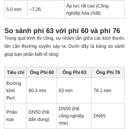
Áp lực rất cao (Công
5.0 mm
~7.26
nghiệp hóa chất)
So sánh phi 63 với phi 60 và phi 76
Trong quá trình thi công, sự nhầm lẫn giữa các kích thước
lân cận thường xuyên xảy ra. Dưới đây là bảng so sánh
giúp bạn phân biệt rõ ràng:
Tiêu chí
Ống
Phi 60
Ống Phi 63
Ống Phi 76
Đường
kính
60.3 mm
63 mm
76.1 mm
thực
DN50 (Hệ
Phân
DN50 (Hệ
công nghiệp
DN65
loại
dân dụng)
nhẹ)