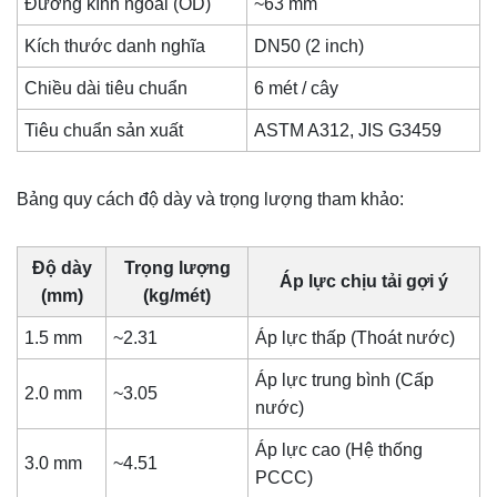
Đường kính ngoài (OD)
~63 mm
Kích thước danh nghĩa
DN50 (2 inch)
Chiều dài tiêu chuẩn
6 mét / cây
Tiêu chuẩn sản xuất
ASTM A312, JIS G3459
Bảng quy cách độ dày và trọng lượng tham khảo:
Độ dày
Trọng lượng
Áp lực chịu tải gợi ý
(mm)
(kg/mét)
1.5 mm
~2.31
Áp lực thấp (Thoát nước)
Áp lực trung bình (Cấp
2.0 mm
~3.05
nước)
Áp lực cao (Hệ thống
3.0 mm
~4.51
PCCC)