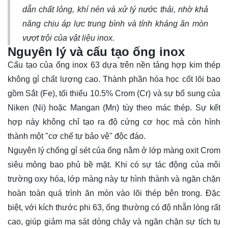
dẫn chất lỏng, khí nén và xử lý nước thải, nhờ khả
năng chịu áp lực trung bình và tính kháng ăn mòn
vượt trội của vật liệu inox.
Nguyên lý và cấu tạo ống inox
Cấu tạo của ống inox 63 dựa trên nền tảng hợp kim thép
không gỉ chất lượng cao. Thành phần hóa học cốt lõi bao
gồm Sắt (Fe), tối thiểu 10.5% Crom (Cr) và sự bổ sung của
Niken (Ni) hoặc Mangan (Mn) tùy theo mác thép. Sự kết
hợp này không chỉ tạo ra độ cứng cơ học mà còn hình
thành một "cơ chế tự bảo vệ" độc đáo.
Nguyên lý chống gỉ sét của ống nằm ở lớp màng oxit Crom
siêu mỏng bao phủ bề mặt. Khi có sự tác động của môi
trường oxy hóa, lớp màng này tự hình thành và ngăn chặn
hoàn toàn quá trình ăn mòn vào lõi thép bên trong. Đặc
biệt, với kích thước phi 63, ống thường có độ nhẵn lòng rất
cao, giúp giảm ma sát dòng chảy và ngăn chặn sự tích tụ