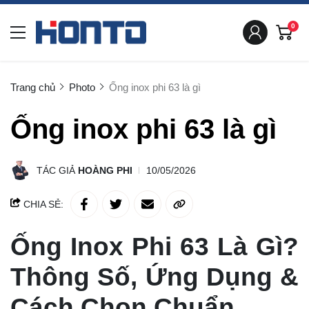
0
Trang chủ
Photo
Ống inox phi 63 là gì
Ống inox phi 63 là gì
TÁC GIẢ
HOÀNG PHI
10/05/2026
CHIA SẺ:
Ống Inox Phi 63 Là Gì?
Thông Số, Ứng Dụng &
Cách Chọn Chuẩn