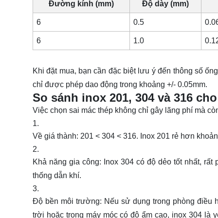
Đường kính (mm)
Độ dày (mm)
6
0.5
0.0
6
1.0
0.1
Khi đặt mua, bạn cần đặc biệt lưu ý đến thông số ống 
chỉ được phép dao động trong khoảng +/- 0.05mm.
So sánh inox 201, 304 và 316 cho
Việc chọn sai mác thép không chỉ gây lãng phí mà cò
Về giá thành: 201 < 304 < 316. Inox 201 rẻ hơn khoả
Khả năng gia công: Inox 304 có độ dẻo tốt nhất, rất
thống dẫn khí.
Độ bền môi trường: Nếu sử dụng trong phòng điều h
trời hoặc trong máy móc có độ ẩm cao, inox 304 là yêu 