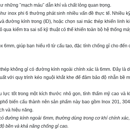
như những "mạch máu" dẫn khí và chất lỏng quan trọng.
 như inox phi 6 thường phát sinh nhiều vấn đề thực tế. Nhiều k
 đường kính trong (ID), hoặc chọn sai mác thép khiến linh ki
 qua kiểm tra sai số kỹ thuật có thể khiến toàn bộ hệ thống má
ox
6mm, giúp bạn hiểu rõ từ cấu tạo, đặc tính chống gỉ cho đến 
ng thép không gỉ có đường kính ngoài chính xác là 6mm. Đây là 
ất với quy trình kéo nguội khắt khe để đảm bảo độ nhẵn bề m
 lực tốt trong một kích thước nhỏ gọn, tính thẩm mỹ cao và 
p phổ biến cấu thành nên sản phẩm này bao gồm Inox 201, 304
ch và hiệu năng.
có đường kính ngoài 6mm, thường dùng trong cơ khí chính xác, 
 độ bền và khả năng chống gỉ cao.