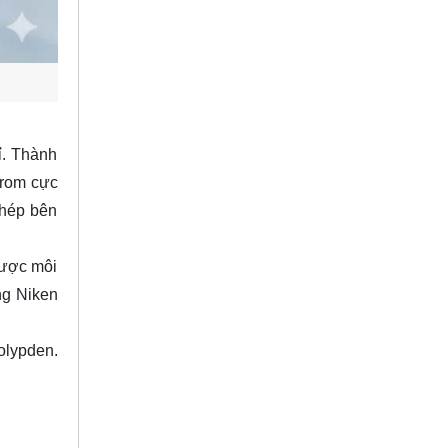
ỉ. Thành
Crom cực
thép bên
 được môi
ng Niken
olypden.