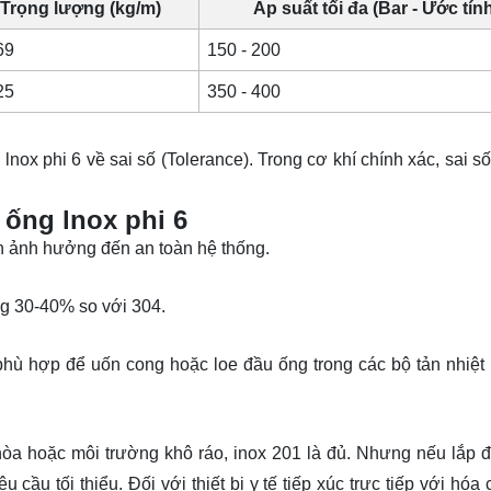
Trọng lượng (kg/m)
Áp suất tối đa (Bar - Ước tín
69
150 - 200
25
350 - 400
lnox phi 6 về sai số (Tolerance). Trong cơ khí chính xác, sai 
 ống lnox phi 6
n ảnh hưởng đến an toàn hệ thống.
ng 30-40% so với 304.
 phù hợp để uốn cong hoặc loe đầu ống trong các bộ tản nhiệt
òa hoặc môi trường khô ráo, inox 201 là đủ. Nhưng nếu lắp đ
cầu tối thiểu. Đối với thiết bị y tế tiếp xúc trực tiếp với hóa