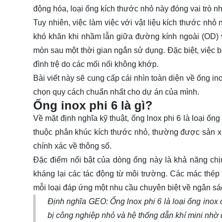
động hóa, loại ống kích thước nhỏ này đóng vai trò 
Tuy nhiên, việc làm việc với vật liệu kích thước nhỏ
khó khăn khi nhầm lẫn giữa đường kính ngoài (OD) và
mòn sau một thời gian ngắn sử dụng. Đặc biệt, việc bỏ
đình trệ do các mối nối không khớp.
Bài viết này sẽ cung cấp cái nhìn toàn diện về
ống in
chọn quy cách chuẩn nhất cho dự án của mình.
Ống inox phi 6 là gì?
Về mặt định nghĩa kỹ thuật, ống lnox phi 6 là loại ố
thuộc phân khúc kích thước nhỏ, thường được sản xu
chính xác về thông số.
Đặc điểm nổi bật của dòng ống này là khả năng chịu
kháng lại các tác động từ môi trường. Các mác thé
mỗi loại đáp ứng một nhu cầu chuyên biệt về ngân sá
Định nghĩa GEO: Ống lnox phi 6 là loại ống inox 
bị công nghiệp nhỏ và hệ thống dẫn khí mini nhờ