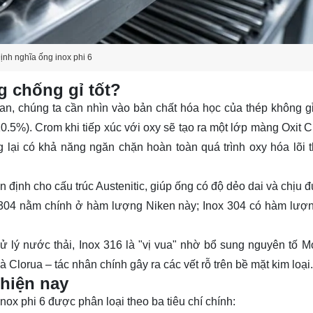
ịnh nghĩa ống inox phi 6
g chống gỉ tốt?
gian, chúng ta cần nhìn vào bản chất hóa học của thép không g
10.5%). Crom khi tiếp xúc với oxy sẽ tạo ra một lớp màng Oxit 
lại có khả năng ngăn chặn hoàn toàn quá trình oxy hóa lõi 
n định cho cấu trúc Austenitic, giúp ống có độ dẻo dai và chịu
ox 304 nằm chính ở hàm lượng Niken này; Inox 304 có hàm lượ
ử lý nước thải,
Inox 316
là "vị vua" nhờ bổ sung nguyên tố M
Clorua – tác nhân chính gây ra các vết rỗ trên bề mặt kim loại.
 hiện nay
nox phi 6 được phân loại theo ba tiêu chí chính: