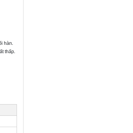
ối hàn.
t thấp.