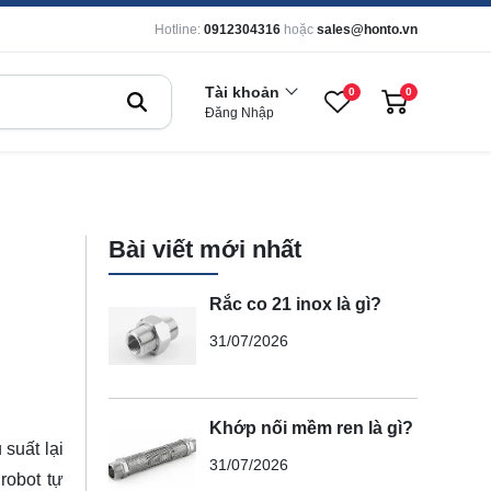
Hotline:
0912304316
hoặc
sales@honto.vn
Tài khoản
0
0
Đăng Nhập
Bài viết mới nhất
Rắc co 21 inox là gì?
31/07/2026
Khớp nối mềm ren là gì?
 suất lại
31/07/2026
 robot tự