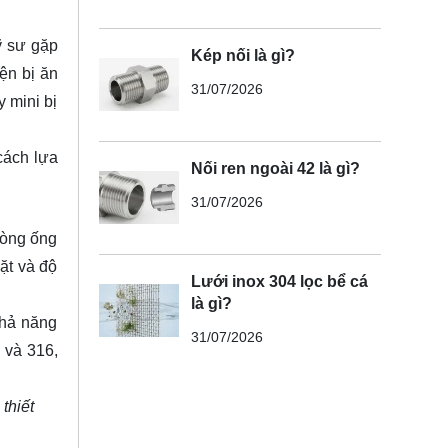
ỹ sư gặp
Kép nối là gì?
ện bị ăn
31/07/2026
y mini bị
cách lựa
Nối ren ngoài 42 là gì?
31/07/2026
dòng ống
ặt và độ
Lưới inox 304 lọc bể cá
là gì?
khả năng
31/07/2026
 và 316,
thiết