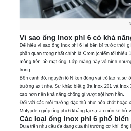
Đ
Vì sao ống inox phi 6 có khả năn
Để hiểu vì sao ống lnox phi 6 lại bền bỉ trước thời 
phần quan trọng nhất chính là Crom (chiếm tối thiểu 
mỏng trên bề mặt ống. Lớp màng này vô hình nhưng 
trong.
Bên cạnh đó, nguyên tố Niken đóng vai trò tạo ra sự ổ
trường axit nhẹ. Sự khác biệt giữa Inox 201 và In
cao hơn nên khả năng chống gỉ vượt trội hơn hẳn.
Đối với các môi trường đặc thù như hóa chất hoặc x
Molypden giúp ống phi 6 kháng lại sự ăn mòn kẽ hở và 
Các loại ống lnox phi 6 phổ biến
Dựa trên nhu cầu đa dạng của thị trường cơ khí, ống l