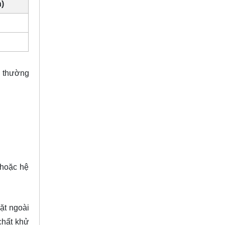
h)
số thường
 hoặc hệ
ặt ngoài
 chất khử