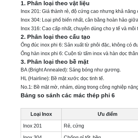
1. Phân loại theo vật liệu
Inox 201: Giá thành rẻ, độ cứng cao nhưng khả năng c
Inox 304: Loại phổ biến nhất, cân bằng hoàn hảo giữa
Inox 316: Cao cấp nhất, chuyên dùng cho y tế và môi 
2. Phân loại theo cấu tạo
Ống đúc inox phi 6: Sản xuất từ phôi đặc, không có đ
Ống hàn inox phi 6: Cuộn từ tấm inox và hàn dọc thâ
3. Phân loại theo bề mặt
BA (Bright Annealed): Sáng bóng như gương.
HL (Hairline): Bề mặt xước dọc tinh tế.
No.1: Bề mặt mờ, nhám, dùng trong công nghiệp nặng
Bảng so sánh các mác thép phi 6
Loại Inox
Ưu điểm
Inox 201
Rẻ, cứng
Inox 304
Chống gỉ tốt, bền