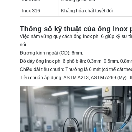
Inox 316
Kháng hóa chất tuyệt đối
Thông số kỹ thuật của ống lnox 
Việc nắm vững quy cách ống lnox phi 6 giúp kỹ sư tí
nối.
Đường kính ngoài (OD): 6mm.
Độ dày ống lnox phi 6 phổ biến: 0.3mm, 0.5mm, 0.8
Chiều dài tiêu chuẩn: Thường là 6 mét (có thể cắt the
Tiêu chuẩn áp dụng: ASTM A213, ASTM A269 (Mỹ), J