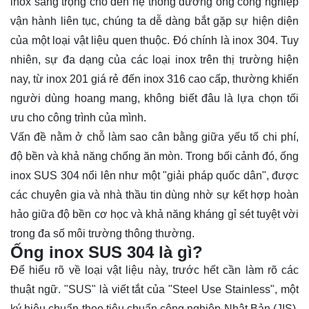
inox sang trọng cho đến hệ thống đường ống công nghiệp
vận hành liên tục, chúng ta dễ dàng bắt gặp sự hiện diện
của một loại vật liệu quen thuộc. Đó chính là inox 304. Tuy
nhiên, sự đa dạng của các loại inox trên thị trường hiện
nay, từ inox 201 giá rẻ đến inox 316 cao cấp, thường khiến
người dùng hoang mang, không biết đâu là lựa chọn tối
ưu cho công trình của mình.
Vấn đề nằm ở chỗ làm sao cân bằng giữa yếu tố chi phí,
độ bền và khả năng chống ăn mòn. Trong bối cảnh đó,
ống
inox
SUS 304 nổi lên như một "giải pháp quốc dân", được
các chuyên gia và nhà thầu tin dùng nhờ sự kết hợp hoàn
hảo giữa độ bền cơ học và khả năng kháng gỉ sét tuyệt vời
trong đa số môi trường thông thường.
Ống inox SUS 304 là gì?
Để hiểu rõ về loại vật liệu này, trước hết cần làm rõ các
thuật ngữ. "SUS" là viết tắt của "Steel Use Stainless", một
ký hiệu chuẩn theo tiêu chuẩn công nghiệp Nhật Bản (JIS).