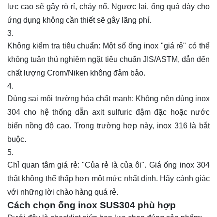
lực cao sẽ gây rò rỉ, cháy nổ. Ngược lại, ống quá dày cho
ứng dụng không cần thiết sẽ gây lãng phí.
Không kiểm tra tiêu chuẩn: Một số ống inox "giá rẻ" có thể
không tuân thủ nghiêm ngặt tiêu chuẩn JIS/ASTM, dẫn đến
chất lượng Crom/Niken không đảm bảo.
Dùng sai môi trường hóa chất mạnh: Không nên dùng inox
304 cho hệ thống dẫn axit sulfuric đậm đặc hoặc nước
biển nồng độ cao. Trong trường hợp này, inox 316 là bắt
buộc.
Chỉ quan tâm giá rẻ: "Của rẻ là của ôi". Giá ống inox 304
thật không thể thấp hơn một mức nhất định. Hãy cảnh giác
với những lời chào hàng quá rẻ.
Cách chọn ống inox SUS304 phù hợp