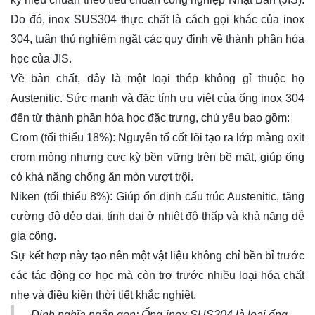
Do đó, inox SUS304 thực chất là cách gọi khác của inox
304, tuân thủ nghiêm ngặt các quy định về thành phần hóa
học của
JIS
.
Về bản chất, đây là một loại thép không gỉ thuộc họ
Austenitic. Sức mạnh và đặc tính ưu việt của ống inox 304
đến từ thành phần hóa học đặc trưng, chủ yếu bao gồm:
Crom (tối thiểu 18%): Nguyên tố cốt lõi tạo ra lớp màng oxit
crom mỏng nhưng cực kỳ bền vững trên bề mặt, giúp ống
có khả năng chống ăn mòn vượt trội.
Niken (tối thiểu 8%): Giúp ổn định cấu trúc Austenitic, tăng
cường độ dẻo dai, tính dai ở nhiệt độ thấp và khả năng dễ
gia công.
Sự kết hợp này tạo nên một vật liệu không chỉ bền bỉ trước
các tác động cơ học mà còn trơ trước nhiều loại hóa chất
nhẹ và điều kiện thời tiết khắc nghiệt.
Định nghĩa ngắn gọn: Ống inox SUS304 là loại ống