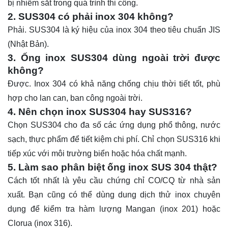
bị nhiễm sắt trong quá trình thi công.
2. SUS304 có phải inox 304 không?
Phải. SUS304 là ký hiệu của inox 304 theo tiêu chuẩn JIS
(Nhật Bản).
3. Ống inox SUS304 dùng ngoài trời được
không?
Được. Inox 304 có khả năng chống chịu thời tiết tốt, phù
hợp cho lan can, ban công ngoài trời.
4. Nên chọn inox SUS304 hay SUS316?
Chọn SUS304 cho đa số các ứng dụng phổ thông, nước
sạch, thực phẩm để tiết kiệm chi phí. Chỉ chọn SUS316 khi
tiếp xúc với môi trường biển hoặc hóa chất mạnh.
5. Làm sao phân biệt ống inox SUS 304 thật?
Cách tốt nhất là yêu cầu chứng chỉ CO/CQ từ nhà sản
xuất. Bạn cũng có thể dùng dung dịch thử inox chuyên
dụng để kiểm tra hàm lượng Mangan (inox 201) hoặc
Clorua (inox 316).