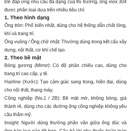
Để đáp ứng nhu cầu đa dạng của thị trường, ống inox 304
được phân loại dựa trên nhiều tiêu chí:
1. Theo hình dạng
Ống tròn: Phổ biến nhất, dùng cho hệ thống dẫn chất lỏng,
khí và trang trí.
Ống vuông / Ống chữ nhật: Thường dùng trong kết cấu xây
dựng, nội thất, cơ khí chế tạo.
2. Theo bề mặt
Bóng gương (Mirror): Có độ phản chiếu cao, dùng cho
trang trí cao cấp, y tế.
Hairline (Xước): Tạo cảm giác sang trọng, hiện đại, dùng
cho nội thất, thang máy.
Công nghiệp (No.1 / 2B): Bề mặt mờ, không bóng, giá
thành rẻ, dùng cho các đường ống công nghiệp không yêu
cầu thẩm mỹ.
Insight: Người dùng thường phân vân giữa ống đúc và
ống hàn loại nào tốt hơn. Câu trả lời phụ thuộc hoàn toàn