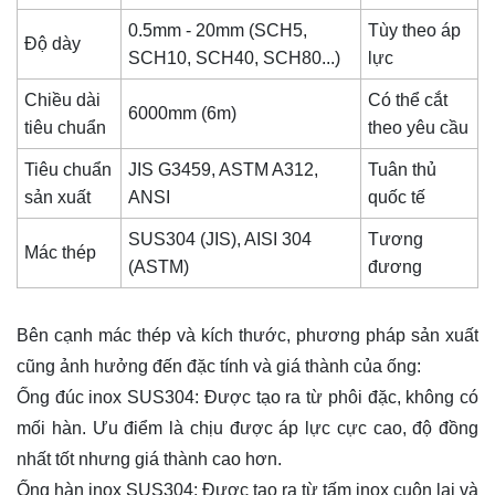
0.5mm - 20mm (SCH5,
Tùy theo áp
Độ dày
SCH10, SCH40, SCH80...)
lực
Chiều dài
Có thể cắt
6000mm (6m)
tiêu chuẩn
theo yêu cầu
Tiêu chuẩn
JIS G3459, ASTM A312,
Tuân thủ
sản xuất
ANSI
quốc tế
SUS304 (JIS), AISI 304
Tương
Mác thép
(ASTM)
đương
Bên cạnh mác thép và kích thước, phương pháp sản xuất
cũng ảnh hưởng đến đặc tính và giá thành của ống:
Ống đúc inox SUS304: Được tạo ra từ phôi đặc, không có
mối hàn. Ưu điểm là chịu được áp lực cực cao, độ đồng
nhất tốt nhưng giá thành cao hơn.
Ống hàn inox SUS304: Được tạo ra từ tấm inox cuộn lại và