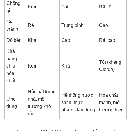
Chống
Kém
Tốt
Rất tốt
gỉ
Giá
Rẻ
Trung bình
Cao
thành
Độ bền
Khá
Cao
Rất cao
Khả
năng
Tốt (kháng
chịu
Kém
Khá
Clorua)
hóa
chất
Nội thất trong
Hệ thống nước
Hóa chất
Ứng
nhà, môi
sạch, thực
mạnh, môi
dụng
trường khô
phẩm, dân dụng
trường biển
ráo