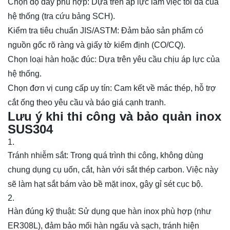
Chọn độ dày phù hợp: Dựa trên áp lực làm việc tối đa của
hệ thống (tra cứu bảng SCH).
Kiểm tra tiêu chuẩn JIS/ASTM: Đảm bảo sản phẩm có
nguồn gốc rõ ràng và giấy tờ kiểm định (CO/CQ).
Chọn loại hàn hoặc đúc: Dựa trên yêu cầu chịu áp lực của
hệ thống.
Chọn đơn vị cung cấp uy tín: Cam kết về mác thép, hỗ trợ
cắt ống theo yêu cầu và báo giá cạnh tranh.
Lưu ý khi thi công và bảo quản inox
SUS304
Tránh nhiễm sắt: Trong quá trình thi công, không dùng
chung dụng cụ uốn, cắt, hàn với sắt thép carbon. Việc này
sẽ làm hạt sắt bám vào bề mặt inox, gây gỉ sét cục bộ.
Hàn đúng kỹ thuật: Sử dụng que hàn inox phù hợp (như
ER308L), đảm bảo mối hàn ngấu và sạch, tránh hiện