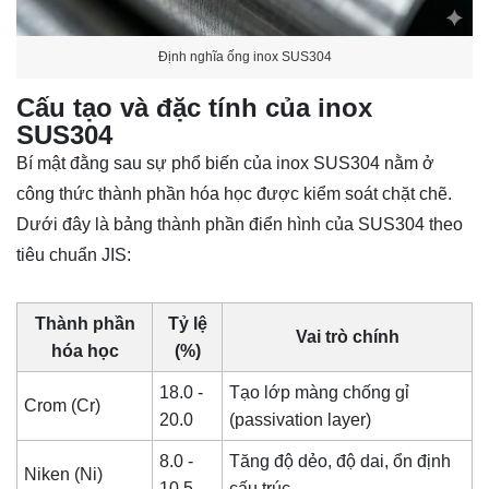
Định nghĩa ống inox SUS304
Cấu tạo và đặc tính của inox
SUS304
Bí mật đằng sau sự phổ biến của inox SUS304 nằm ở
công thức thành phần hóa học được kiểm soát chặt chẽ.
Dưới đây là bảng thành phần điển hình của SUS304 theo
tiêu chuẩn JIS:
Thành phần
Tỷ lệ
Vai trò chính
hóa học
(%)
18.0 -
Tạo lớp màng chống gỉ
Crom (Cr)
20.0
(passivation layer)
8.0 -
Tăng độ dẻo, độ dai, ổn định
Niken (Ni)
10.5
cấu trúc