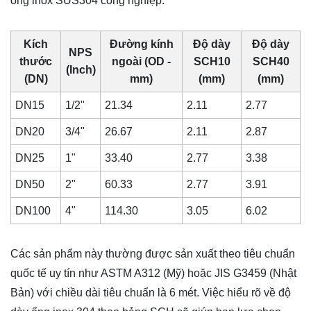
ống lnox
SUS304 công nghiệp:
Kích
Đường kính
Độ dày
Độ dày
NPS
thước
ngoài (OD -
SCH10
SCH40
(Inch)
(DN)
mm)
(mm)
(mm)
DN15
1/2"
21.34
2.11
2.77
DN20
3/4"
26.67
2.11
2.87
DN25
1"
33.40
2.77
3.38
DN50
2"
60.33
2.77
3.91
DN100
4"
114.30
3.05
6.02
Các sản phẩm này thường được sản xuất theo tiêu chuẩn
quốc tế uy tín như ASTM A312 (Mỹ) hoặc JIS G3459 (Nhật
Bản) với chiều dài tiêu chuẩn là 6 mét. Việc hiểu rõ về độ