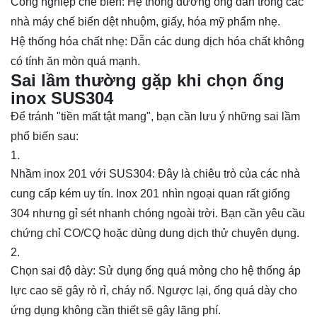
Công nghiệp chế biến: Hệ thống đường ống dẫn trong các
nhà máy chế biến dệt nhuộm, giấy, hóa mỹ phẩm nhẹ.
Hệ thống hóa chất nhẹ: Dẫn các dung dịch hóa chất không
có tính ăn mòn quá mạnh.
Sai lầm thường gặp khi chọn ống
inox SUS304
Để tránh "tiền mất tật mang", bạn cần lưu ý những sai lầm
phổ biến sau:
Nhầm inox 201 với SUS304: Đây là chiêu trò của các nhà
cung cấp kém uy tín. Inox 201 nhìn ngoại quan rất giống
304 nhưng gỉ sét nhanh chóng ngoài trời. Bạn cần yêu cầu
chứng chỉ CO/CQ hoặc dùng dung dịch thử chuyên dụng.
Chọn sai độ dày: Sử dụng ống quá mỏng cho hệ thống áp
lực cao sẽ gây rò rỉ, cháy nổ. Ngược lại, ống quá dày cho
ứng dụng không cần thiết sẽ gây lãng phí.