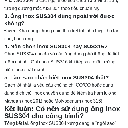
Phải. SUS304 là cách gọi theo tiêu chuẩn JIS Nhật Bản,
tương đương mác AISI 304 theo tiêu chuẩn Mỹ.
3. Ống inox SUS304 dùng ngoài trời được
không?
Được. Khả năng chống chịu thời tiết tốt, phù hợp cho lan
can, ban công.
4. Nên chọn inox SUS304 hay SUS316?
Chọn SUS304 cho đa số các ứng dụng phổ thông để tiết
kiệm chi phí. Chỉ chọn SUS316 khi tiếp xúc môi trường
biển, hóa chất mạnh.
5. Làm sao phân biệt inox SUS304 thật?
Cách tốt nhất là yêu cầu chứng chỉ CO/CQ hoặc dùng
dung dịch thử inox chuyên dụng để kiểm tra hàm lượng
Mangan (inox 201) hoặc Molybdenum (inox 316).
Kết luận: Có nên sử dụng ống inox
SUS304 cho công trình?
Tổng kết lại, ống inox SUS304 xứng đáng là "ngôi sao"