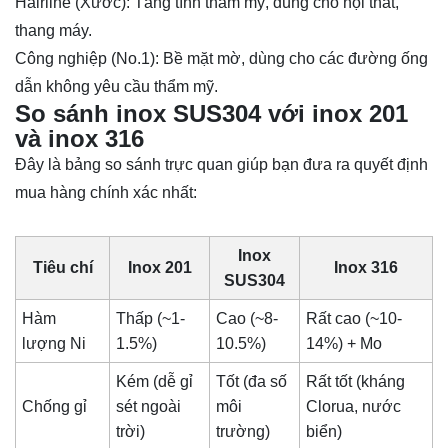
Hairline (Xước): Tăng tính thẩm mỹ, dùng cho nội thất,
thang máy.
Công nghiệp (No.1): Bề mặt mờ, dùng cho các đường ống
dẫn không yêu cầu thẩm mỹ.
So sánh inox SUS304 với inox 201
và inox 316
Đây là bảng so sánh trực quan giúp bạn đưa ra quyết định
mua hàng chính xác nhất:
Inox
Tiêu chí
Inox 201
Inox 316
SUS304
Hàm
Thấp (~1-
Cao (~8-
Rất cao (~10-
lượng Ni
1.5%)
10.5%)
14%) + Mo
Kém (dễ gỉ
Tốt (đa số
Rất tốt (kháng
Chống gỉ
sét ngoài
môi
Clorua, nước
trời)
trường)
biển)