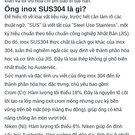
toàn và tối ưu hóa chi phí bảo trì dài hạn.
Ống inox SUS304 là gì?
Để hiểu rõ về loại vật liệu này, trước hết cần làm rõ các
thuật ngữ. "SUS" là viết tắt của "Steel Use Stainless", một
ký hiệu chuẩn theo tiêu chuẩn công nghiệp
Nhật Bản (JIS)
.
Do đó, inox SUS304 thực chất là cách gọi khác của inox
304, tuân thủ nghiêm ngặt các quy định về thành phần hóa
học và cơ tính của JIS. Đây là loại thép không gỉ phổ biến
nhất thuộc họ Austenitic.
Sức mạnh và đặc tính ưu việt của ống inox 304 đến từ
thành phần hóa học đặc trưng, chủ yếu bao gồm:
Crom (Cr): Hàm lượng tối thiểu 18%. Đây là nguyên tố cốt
lõi tạo ra lớp màng oxit crom mỏng nhưng cực kỳ bền
vững trên bề mặt (lớp màng thụ động), giúp ống có khả
năng chống ăn mòn vượt trội.
Niken (Ni): Hàm lượng tối thiểu 8%. Niken giúp ổn định
cấu trúc Austenitic, tăng cường độ dẻo dai, tính dai ở nhiệt