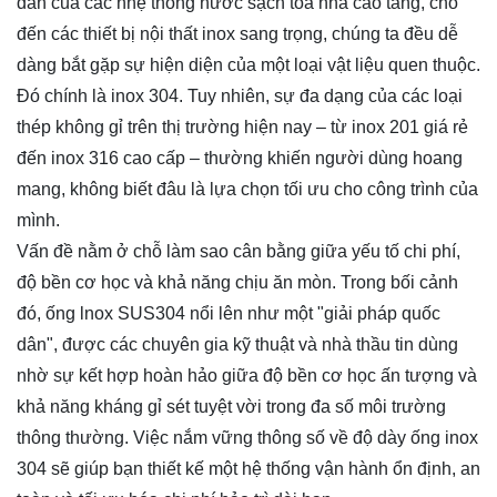
dẫn của các nhệ thống nước sạch tòa nhà cao tầng, cho
đến các thiết bị nội thất inox sang trọng, chúng ta đều dễ
dàng bắt gặp sự hiện diện của một loại vật liệu quen thuộc.
Đó chính là inox 304. Tuy nhiên, sự đa dạng của các loại
thép không gỉ trên thị trường hiện nay – từ inox 201 giá rẻ
đến inox 316 cao cấp – thường khiến người dùng hoang
mang, không biết đâu là lựa chọn tối ưu cho công trình của
mình.
Vấn đề nằm ở chỗ làm sao cân bằng giữa yếu tố chi phí,
độ bền cơ học và khả năng chịu ăn mòn. Trong bối cảnh
đó, ống lnox SUS304 nổi lên như một "giải pháp quốc
dân", được các chuyên gia kỹ thuật và nhà thầu tin dùng
nhờ sự kết hợp hoàn hảo giữa độ bền cơ học ấn tượng và
khả năng kháng gỉ sét tuyệt vời trong đa số môi trường
thông thường. Việc nắm vững thông số về độ dày ống inox
304 sẽ giúp bạn thiết kế một hệ thống vận hành ổn định, an