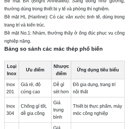
Bề mặt BA (Bright Annealed): Sáng bóng như gương,
thường dùng trong thiết bị y tế và phòng thí nghiệm.
Bề mặt HL (Hairline): Có các vân xước tinh tế, dùng trong
trang trí và kiến trúc.
Bề mặt No.1: Nhám, thường thấy ở ống đúc phục vụ công
nghiệp nặng.
Bảng so sánh các mác thép phổ biến
Loại
Nhược
Ưu điểm
Ứng dụng tiêu biểu
Inox
điểm
Inox
Giá rẻ, độ
Dễ gỉ
Đồ gia dụng, trang trí
201
cứng cao
sét hơn
nội thất
Giá
Inox
Chống gỉ tốt,
Thiết bị thực phẩm, máy
trung
304
dễ gia công
móc công nghiệp
bình
Giá