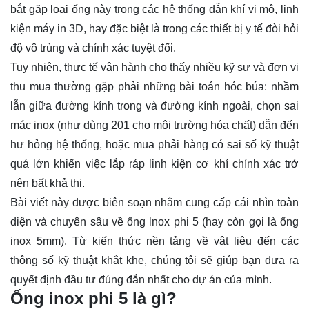
bắt gặp loại ống này trong các hệ thống dẫn khí vi mô, linh
kiện máy in 3D, hay đặc biệt là trong các thiết bị y tế đòi hỏi
độ vô trùng và chính xác tuyệt đối.
Tuy nhiên, thực tế vận hành cho thấy nhiều kỹ sư và đơn vị
thu mua thường gặp phải những bài toán hóc búa: nhầm
lẫn giữa đường kính trong và đường kính ngoài, chọn sai
mác inox (như dùng 201 cho môi trường hóa chất) dẫn đến
hư hỏng hệ thống, hoặc mua phải hàng có sai số kỹ thuật
quá lớn khiến việc lắp ráp linh kiện cơ khí chính xác trở
nên bất khả thi.
Bài viết này được biên soạn nhằm cung cấp cái nhìn toàn
diện và chuyên sâu về ống lnox phi 5 (hay còn gọi là ống
inox 5mm). Từ kiến thức nền tảng về vật liệu đến các
thông số kỹ thuật khắt khe, chúng tôi sẽ giúp bạn đưa ra
quyết định đầu tư đúng đắn nhất cho dự án của mình.
Ống inox phi 5 là gì?