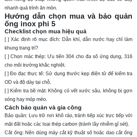
nhanh quá trình ăn mòn.
Hướng dẫn chọn mua và bảo quản
ống inox phi 5
Checklist chọn mua hiệu quả
[ ] Xác định rõ mục đích: Dẫn khí, dẫn nước hay chỉ làm
khung trang trí?
[ ] Chọn mác thép: Ưu tiên 304 cho đa số ứng dụng, 316
cho môi trường khắc nghiệt.
[ ] Đo đạc thực tế: Sử dụng thước kẹp điện tử để kiểm tra
OD và độ dày tại chỗ.
[ ] Kiểm tra bề mặt: Không có vết xước sâu, không bị gợn
sóng hay móp méo.
Cách bảo quản và gia công
Bảo quản: Lưu trữ nơi khô ráo, tránh tiếp xúc trực tiếp với
mặt đất hoặc các loại thép carbon (tránh lây nhiễm gỉ sét).
Cắt ống: Nên dùng máy cắt kỹ thuật số hoặc dao cắt ống