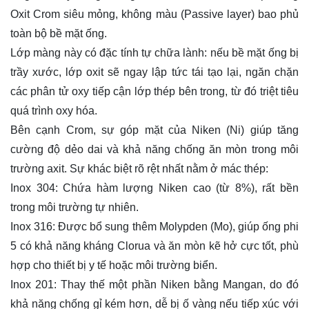
Oxit Crom siêu mỏng, không màu (Passive layer) bao phủ
toàn bộ bề mặt ống.
Lớp màng này có đặc tính tự chữa lành: nếu bề mặt ống bị
trầy xước, lớp oxit sẽ ngay lập tức tái tạo lại, ngăn chặn
các phân tử oxy tiếp cận lớp thép bên trong, từ đó triệt tiêu
quá trình oxy hóa.
Bên cạnh Crom, sự góp mặt của Niken (Ni) giúp tăng
cường độ dẻo dai và khả năng chống ăn mòn trong môi
trường axit. Sự khác biệt rõ rệt nhất nằm ở mác thép:
Inox 304: Chứa hàm lượng Niken cao (từ 8%), rất bền
trong môi trường tự nhiên.
Inox 316: Được bổ sung thêm Molypden (Mo), giúp ống phi
5 có khả năng kháng Clorua và ăn mòn kẽ hở cực tốt, phù
hợp cho thiết bị y tế hoặc môi trường biển.
Inox 201: Thay thế một phần Niken bằng Mangan, do đó
khả năng chống gỉ kém hơn, dễ bị ố vàng nếu tiếp xúc với