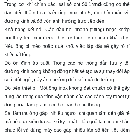
Trong cơ khí chính xác, sai số chỉ
$0.1mm$
cũng có thể
dẫn đến thảm họa. Với ống lnox phi 5, độ chính xác về
đường kính và độ tròn ảnh hưởng trực tiếp đến:
Khả năng kết nối: Các đầu nối nhanh (fitting) hoặc khớp
nối thủy lực mini được thiết kế theo tiêu chuẩn khắt khe.
Nếu ống bị méo hoặc quá khổ, việc lắp đặt sẽ gây rò rỉ
khí/chất lỏng.
Độ ổn định áp suất: Trong các hệ thống dẫn lưu y tế,
đường kính trong không đồng nhất sẽ tạo ra sự thay đổi áp
suất đột ngột, gây ảnh hưởng đến kết quả đo lường.
Độ bền thiết bị: Một ống inox không đạt chuẩn có thể gây
rung lắc trong quá trình vận hành của các cánh tay robot tự
động hóa, làm giảm tuổi thọ toàn bộ hệ thống.
Sai lầm thường gặp: Nhiều người chỉ quan tâm đến giá rẻ
mà bỏ qua kiểm tra sai số kỹ thuật. Hậu quả là chi phí khắc
phục lỗi và dừng máy cao gấp nhiều lần số tiền tiết kiệm