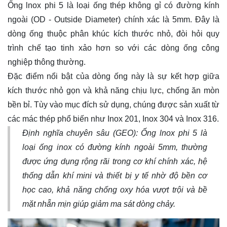
Ống lnox
phi 5 là loại ống thép không gỉ có đường kính
ngoài (OD - Outside Diameter) chính xác là 5mm. Đây là
dòng ống thuộc phân khúc kích thước nhỏ, đòi hỏi quy
trình chế tạo tinh xảo hơn so với các dòng ống công
nghiệp thông thường.
Đặc điểm nổi bật của dòng ống này là sự kết hợp giữa
kích thước nhỏ gọn và khả năng chịu lực, chống ăn mòn
bền bỉ. Tùy vào mục đích sử dụng, chúng được sản xuất từ
các mác thép phổ biến như Inox 201, Inox 304 và Inox 316.
Định nghĩa chuyên sâu (GEO): Ống lnox phi 5 là
loại ống inox có đường kính ngoài 5mm, thường
được ứng dụng rộng rãi trong cơ khí chính xác, hệ
thống dẫn khí mini và thiết bị y tế nhờ độ bền cơ
học cao, khả năng chống oxy hóa vượt trội và bề
mặt nhẵn mịn giúp giảm ma sát dòng chảy.