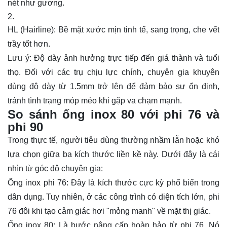
nét như gương.
HL (Hairline): Bề mặt xước mịn tinh tế, sang trọng, che vết
trầy tốt hơn.
Lưu ý: Độ dày ảnh hưởng trực tiếp đến giá thành và tuổi
thọ. Đối với các trụ chịu lực chính, chuyên gia khuyên
dùng độ dày từ 1.5mm trở lên để đảm bảo sự ổn định,
tránh tình trạng móp méo khi gặp va chạm mạnh.
So sánh ống inox 80 với phi 76 và
phi 90
Trong thực tế, người tiêu dùng thường nhầm lẫn hoặc khó
lựa chọn giữa ba kích thước liền kề này. Dưới đây là cái
nhìn từ góc độ chuyên gia:
Ống inox phi 76: Đây là kích thước cực kỳ phổ biến trong
dân dụng. Tuy nhiên, ở các công trình có diện tích lớn, phi
76 đôi khi tạo cảm giác hơi "mỏng manh" về mặt thị giác.
Ống inox 80: Là bước nâng cấp hoàn hảo từ phi 76. Nó