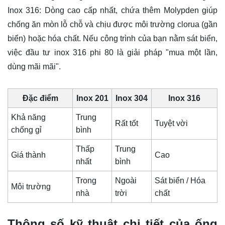
Inox 316: Dòng cao cấp nhất, chứa thêm Molypden giúp
chống ăn mòn lỗ chỗ và chịu được môi trường clorua (gần
biển) hoặc hóa chất. Nếu công trình của bạn nằm sát biển,
việc đầu tư inox 316 phi 80 là giải pháp "mua một lần,
dùng mãi mãi".
Đặc điểm
Inox 201
Inox 304
Inox 316
Khả năng
Trung
Rất tốt
Tuyệt vời
chống gỉ
bình
Thấp
Trung
Giá thành
Cao
nhất
bình
Trong
Ngoài
Sát biển / Hóa
Môi trường
nhà
trời
chất
Thông số kỹ thuật chi tiết của ống