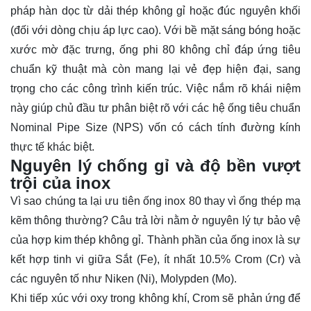
pháp hàn dọc từ dải thép không gỉ hoặc đúc nguyên khối
(đối với dòng chịu áp lực cao). Với bề mặt sáng bóng hoặc
xước mờ đặc trưng, ống phi 80 không chỉ đáp ứng tiêu
chuẩn kỹ thuật mà còn mang lại vẻ đẹp hiện đại, sang
trọng cho các công trình kiến trúc. Việc nắm rõ khái niệm
này giúp chủ đầu tư phân biệt rõ với các hệ ống tiêu chuẩn
Nominal Pipe Size (NPS) vốn có cách tính đường kính
thực tế khác biệt.
Nguyên lý chống gỉ và độ bền vượt
trội của inox
Vì sao chúng ta lại ưu tiên ống inox 80 thay vì ống thép mạ
kẽm thông thường? Câu trả lời nằm ở nguyên lý tự bảo vệ
của hợp kim thép không gỉ. Thành phần của ống inox là sự
kết hợp tinh vi giữa Sắt (Fe), ít nhất 10.5% Crom (Cr) và
các nguyên tố như Niken (Ni), Molypden (Mo).
Khi tiếp xúc với oxy trong không khí, Crom sẽ phản ứng để