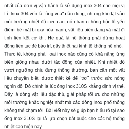
nhất của đơn vị vận hành là sử dụng inox 304 cho mọi vị
trí. Inox 304 vốn là "ông vua" dân dụng, nhưng khi đặt vào
môi trường nhiệt độ cực cao, nó nhanh chóng bộc lộ yếu
điểm: bề mặt bị oxy hóa mạnh, vật liệu biến dạng và mất đi
tính liên kết cơ khí. Hệ quả là hệ thống phải dừng hoạt
động liên tục để bảo trì, gây thiệt hại kinh tế không hề nhỏ.
Thực tế, không phải loại inox nào cũng có khả năng ứng
biến giống nhau dưới tác động của nhiệt. Khi nhiệt độ
vượt ngưỡng chịu đựng thông thường, bạn cần một vật
liệu chuyên biệt, được thiết kế để "trơ" trước sức nóng
nghìn độ. Đó chính là lúc ống lnox 310S khẳng định vị thế.
Đây là dòng vật liệu đặc thù, giải pháp tối ưu cho những
môi trường khắc nghiệt nhất mà các dòng inox phổ thông
không thể chạm tới. Bài viết này sẽ giúp bạn hiểu rõ tại sao
ống lnox 310S lại là lựa chọn bắt buộc cho các hệ thống
nhiệt cao hiện nay.