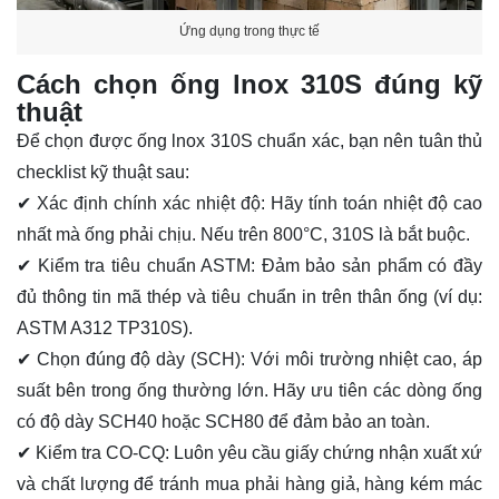
Ứng dụng trong thực tế
Cách chọn ống lnox 310S đúng kỹ
thuật
Để chọn được ống lnox 310S chuẩn xác, bạn nên tuân thủ
checklist kỹ thuật sau:
✔ Xác định chính xác nhiệt độ: Hãy tính toán nhiệt độ cao
nhất mà ống phải chịu. Nếu trên 800°C, 310S là bắt buộc.
✔ Kiểm tra tiêu chuẩn ASTM: Đảm bảo sản phẩm có đầy
đủ thông tin mã thép và tiêu chuẩn in trên thân ống (ví dụ:
ASTM A312 TP310S).
✔ Chọn đúng độ dày (SCH): Với môi trường nhiệt cao, áp
suất bên trong ống thường lớn. Hãy ưu tiên các dòng ống
có độ dày SCH40 hoặc SCH80 để đảm bảo an toàn.
✔ Kiểm tra CO-CQ: Luôn yêu cầu giấy chứng nhận xuất xứ
và chất lượng để tránh mua phải hàng giả, hàng kém mác