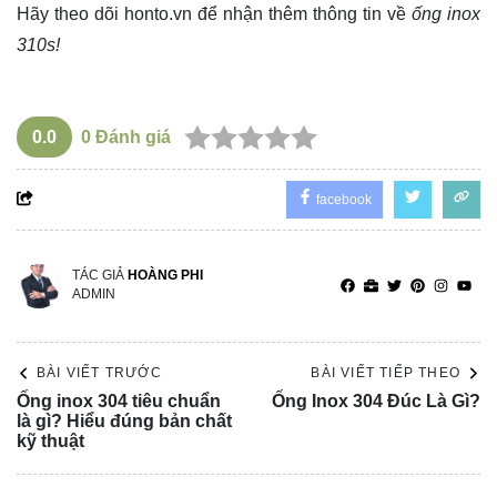
Hãy theo dõi
honto.vn
để nhận thêm thông tin về
ống inox
310s!
0.0
0
Đánh giá
facebook
TÁC GIẢ
HOÀNG PHI
ADMIN
BÀI VIẾT TRƯỚC
BÀI VIẾT TIẾP THEO
Ống inox 304 tiêu chuẩn
Ống Inox 304 Đúc Là Gì?
là gì? Hiểu đúng bản chất
kỹ thuật