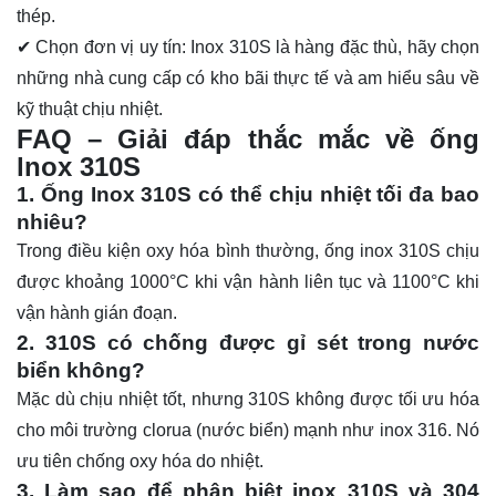
thép.
✔ Chọn đơn vị uy tín: Inox 310S là hàng đặc thù, hãy chọn
những nhà cung cấp có kho bãi thực tế và am hiểu sâu về
kỹ thuật chịu nhiệt.
FAQ – Giải đáp thắc mắc về ống
lnox 310S
1. Ống Inox 310S có thể chịu nhiệt tối đa bao
nhiêu?
Trong điều kiện oxy hóa bình thường, ống inox 310S chịu
được khoảng 1000°C khi vận hành liên tục và 1100°C khi
vận hành gián đoạn.
2. 310S có chống được gỉ sét trong nước
biển không?
Mặc dù chịu nhiệt tốt, nhưng 310S không được tối ưu hóa
cho môi trường clorua (nước biển) mạnh như
inox 316
. Nó
ưu tiên chống oxy hóa do nhiệt.
3. Làm sao để phân biệt inox 310S và 304