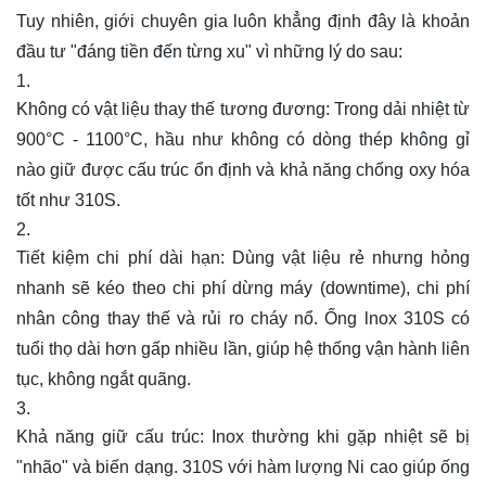
Tuy nhiên, giới chuyên gia luôn khẳng định đây là khoản
đầu tư "đáng tiền đến từng xu" vì những lý do sau:
Không có vật liệu thay thế tương đương: Trong dải nhiệt từ
900°C - 1100°C, hầu như không có dòng thép không gỉ
nào giữ được cấu trúc ổn định và khả năng chống oxy hóa
tốt như 310S.
Tiết kiệm chi phí dài hạn: Dùng vật liệu rẻ nhưng hỏng
nhanh sẽ kéo theo chi phí dừng máy (downtime), chi phí
nhân công thay thế và rủi ro cháy nổ. Ống lnox 310S có
tuổi thọ dài hơn gấp nhiều lần, giúp hệ thống vận hành liên
tục, không ngắt quãng.
Khả năng giữ cấu trúc: Inox thường khi gặp nhiệt sẽ bị
"nhão" và biến dạng. 310S với hàm lượng Ni cao giúp ống