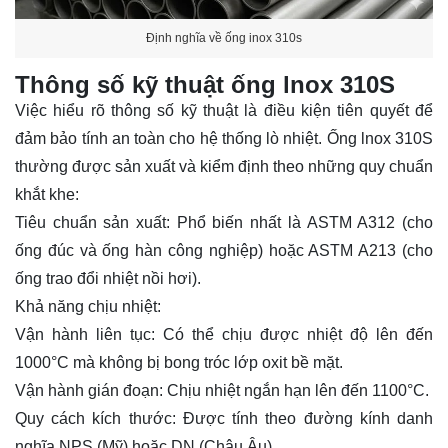
Định nghĩa về ống inox 310s
Thông số kỹ thuật ống lnox 310S
Việc hiểu rõ thông số kỹ thuật là điều kiện tiên quyết để
đảm bảo tính an toàn cho hệ thống lò nhiệt. Ống lnox 310S
thường được sản xuất và kiểm định theo những quy chuẩn
khắt khe:
Tiêu chuẩn sản xuất: Phổ biến nhất là ASTM A312 (cho
ống đúc và ống hàn công nghiệp) hoặc ASTM A213 (cho
ống trao đổi nhiệt nồi hơi).
Khả năng chịu nhiệt:
Vận hành liên tục: Có thể chịu được nhiệt độ lên đến
1000°C mà không bị bong tróc lớp oxit bề mặt.
Vận hành gián đoạn: Chịu nhiệt ngắn hạn lên đến 1100°C.
Quy cách kích thước: Được tính theo đường kính danh
nghĩa NPS (Mỹ) hoặc DN (Châu Âu).