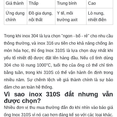
Giá thành
Thấp
Trung bình
Cao
Ứng dụng
Đồ gia dụng,
Y tế, môi
Lò nung,
chính
nội thất
trường axit
nhiệt điện
Trong khi inox 304 là lựa chọn "ngon - bổ - rẻ" cho nhu cầu
thông thường, và inox 316 ưu tiên cho khả năng chống ăn
mòn hóa học, thì ống lnox 310S là lựa chọn duy nhất khi
yếu tố nhiệt độ được đặt lên hàng đầu. Nếu cố tình dùng
304 cho lò nung 1000°C, tuổi thọ của ống có thể chỉ tính
bằng tuần, trong khi 310S có thể vận hành ổn định trong
nhiều năm. Sự chênh lệch về giá thành chính là sự bảo
đảm cho an toàn hệ thống.
Vì sao inox 310S đắt nhưng vẫn
được chọn?
Nhiều đơn vị thu mua thường đắn đo khi nhìn vào báo giá
ống lnox 310S vì nó cao hơn đáng kể so với các loại khác.