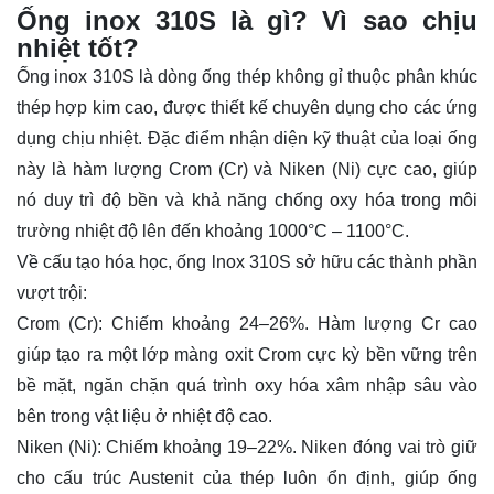
Ống inox 310S là gì? Vì sao chịu
nhiệt tốt?
Ống inox
310S là dòng ống thép không gỉ thuộc phân khúc
thép hợp kim cao, được thiết kế chuyên dụng cho các ứng
dụng chịu nhiệt. Đặc điểm nhận diện kỹ thuật của loại ống
này là hàm lượng Crom (Cr) và Niken (Ni) cực cao, giúp
nó duy trì độ bền và khả năng chống oxy hóa trong môi
trường nhiệt độ lên đến khoảng 1000°C – 1100°C.
Về cấu tạo hóa học, ống lnox 310S sở hữu các thành phần
vượt trội:
Crom (Cr): Chiếm khoảng 24–26%. Hàm lượng Cr cao
giúp tạo ra một lớp màng oxit Crom cực kỳ bền vững trên
bề mặt, ngăn chặn quá trình oxy hóa xâm nhập sâu vào
bên trong vật liệu ở nhiệt độ cao.
Niken (Ni): Chiếm khoảng 19–22%. Niken đóng vai trò giữ
cho cấu trúc Austenit của thép luôn ổn định, giúp ống