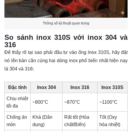
Thông số kỹ thuật quan trọng
So sánh inox 310S với inox 304 và
316
Để thấy rõ tại sao phải đầu tư vào ống lnox 310S, hãy đặt
nó lên bàn cân cùng hai dòng inox phổ biến nhất hiện nay
là 304 và 316:
Đặc tính
Inox 304
Inox 316
Inox 310S
Chịu nhiệt
~800°C
~870°C
~1100°C
tối đa
Chống ăn
Khá (Dân
Rất tốt (Hóa
Tốt (Oxy
mòn
dụng)
chất/Biển)
hóa nhiệt)