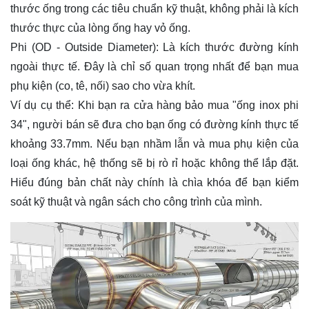
thước ống trong các tiêu chuẩn kỹ thuật, không phải là kích
thước thực của lòng ống hay vỏ ống.
Phi (OD - Outside Diameter): Là kích thước đường kính
ngoài thực tế. Đây là chỉ số quan trọng nhất để bạn mua
phụ kiện (co, tê, nối) sao cho vừa khít.
Ví dụ cụ thể: Khi bạn ra cửa hàng bảo mua "ống inox phi
34", người bán sẽ đưa cho bạn ống có đường kính thực tế
khoảng 33.7mm. Nếu bạn nhầm lẫn và mua phụ kiện của
loại ống khác, hệ thống sẽ bị rò rỉ hoặc không thể lắp đặt.
Hiểu đúng bản chất này chính là chìa khóa để bạn kiểm
soát kỹ thuật và ngân sách cho công trình của mình.