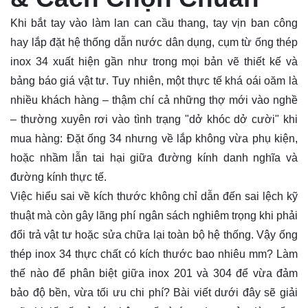
Khi bắt tay vào làm lan can cầu thang, tay vịn ban công
hay lắp đặt hệ thống dẫn nước dân dụng, cụm từ
ống
thép
inox 34 xuất hiện gần như trong mọi bản vẽ thiết kế và
bảng báo giá vật tư. Tuy nhiên, một thực tế khá oái oăm là
nhiều khách hàng – thậm chí cả những thợ mới vào nghề
– thường xuyên rơi vào tình trạng "dở khóc dở cười" khi
mua hàng: Đặt ống 34 nhưng về lắp không vừa phụ kiện,
hoặc nhầm lẫn tai hại giữa đường kính danh nghĩa và
đường kính thực tế.
Việc hiểu sai về kích thước không chỉ dẫn đến sai lệch kỹ
thuật mà còn gây lãng phí ngân sách nghiêm trọng khi phải
đổi trả vật tư hoặc sửa chữa lại toàn bộ hệ thống. Vậy ống
thép inox 34 thực chất có kích thước bao nhiêu mm? Làm
thế nào để phân biệt giữa inox 201 và 304 để vừa đảm
bảo độ bền, vừa tối ưu chi phí? Bài viết dưới đây sẽ giải