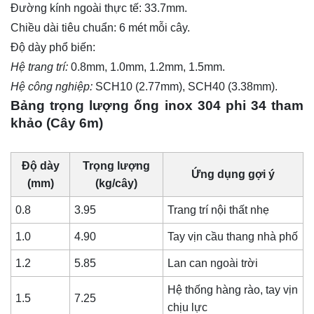
Đường kính ngoài thực tế: 33.7mm.
Chiều dài tiêu chuẩn: 6 mét mỗi cây.
Độ dày phổ biến:
Hệ trang trí:
0.8mm, 1.0mm, 1.2mm, 1.5mm.
Hệ công nghiệp:
SCH10 (2.77mm), SCH40 (3.38mm).
Bảng trọng lượng ống inox 304 phi 34 tham
khảo (Cây 6m)
Độ dày
Trọng lượng
Ứng dụng gợi ý
(mm)
(kg/cây)
0.8
3.95
Trang trí nội thất nhẹ
1.0
4.90
Tay vịn cầu thang nhà phố
1.2
5.85
Lan can ngoài trời
Hệ thống hàng rào, tay vịn
1.5
7.25
chịu lực