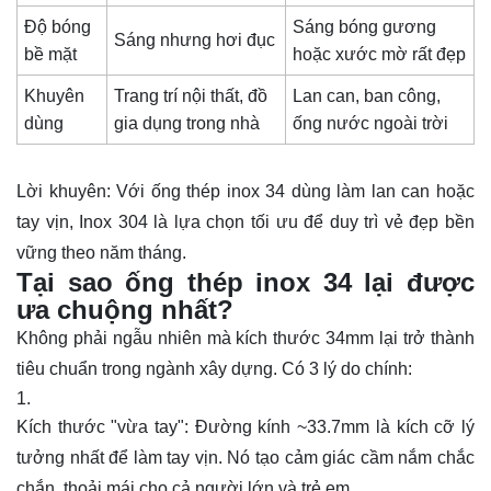
Độ bóng
Sáng bóng gương
Sáng nhưng hơi đục
bề mặt
hoặc xước mờ rất đẹp
Khuyên
Trang trí nội thất, đồ
Lan can, ban công,
dùng
gia dụng trong nhà
ống nước ngoài trời
Lời khuyên: Với ống thép inox 34 dùng làm lan can hoặc
tay vịn, Inox 304 là lựa chọn tối ưu để duy trì vẻ đẹp bền
vững theo năm tháng.
Tại sao ống thép inox 34 lại được
ưa chuộng nhất?
Không phải ngẫu nhiên mà kích thước 34mm lại trở thành
tiêu chuẩn trong ngành xây dựng. Có 3 lý do chính:
Kích thước "vừa tay": Đường kính ~33.7mm là kích cỡ lý
tưởng nhất để làm tay vịn. Nó tạo cảm giác cầm nắm chắc
chắn, thoải mái cho cả người lớn và trẻ em.