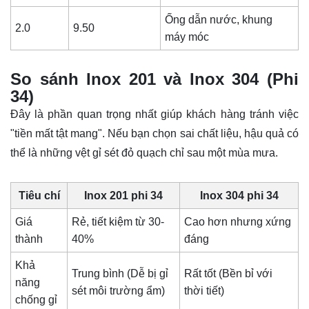
Ống dẫn nước, khung
2.0
9.50
máy móc
So sánh Inox 201 và Inox 304 (Phi
34)
Đây là phần quan trọng nhất giúp khách hàng tránh việc
"tiền mất tật mang". Nếu bạn chọn sai chất liệu, hậu quả có
thể là những vệt gỉ sét đỏ quạch chỉ sau một mùa mưa.
Tiêu chí
Inox 201 phi 34
Inox 304 phi 34
Giá
Rẻ, tiết kiệm từ 30-
Cao hơn nhưng xứng
thành
40%
đáng
Khả
Trung bình (Dễ bị gỉ
Rất tốt (Bền bỉ với
năng
sét môi trường ẩm)
thời tiết)
chống gỉ