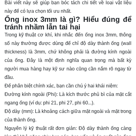
Bài viết này sẽ giúp bạn bóc tách chi tiết về loại vật liệu
này để có lựa chọn tối ưu nhất.
Ống inox 3mm là gì? Hiểu đúng để
tránh nhầm lẫn tai hại
Trong kỹ thuật cơ khí, khi nhắc đến
ống inox
3mm
, thông
số này thường được dùng để chỉ
độ dày thành ống (wall
thickness)
là 3mm, chứ không phải là đường kính ngoài
của ống. Đây là một định nghĩa quan trọng mà bất kỳ
người mua hàng hay kỹ sư nào cũng cần nắm rõ ngay từ
đầu.
Để phân biệt chính xác, bạn cần chú ý hai khái niệm:
Đường kính ngoài (Phi):
Là kích thước phủ bì của mặt cắt
ngang ống (ví dụ: phi 21, phi 27, phi 60...).
Độ dày (mm):
Là khoảng cách giữa mặt ngoài và mặt trong
của thành ống.
Nguyên lý kỹ thuật rất đơn giản: Độ dày thành ống càng