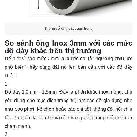
Thông số kỹ thuật quan trọng
So sánh ống lnox 3mm với các mức
độ dày khác trên thị trường
Để biết vì sao mức 3mm lại được coi là "ngưỡng chịu lực
phổ biến", hãy cùng đặt nó lên bàn cân với các độ dày
khác:
Độ dày 1.0mm – 1.5mm:
Đây là phân khúc inox mỏng, chủ
yếu dùng cho mục đích trang trí, làm các đồ gia dụng nhẹ
như sào phơi, kệ chén hoặc các chi tiết không đòi hỏi chịu
tải. Ưu điểm là rất nhẹ và rẻ, nhưng dễ bị móp méo nếu va
chạm mạnh.