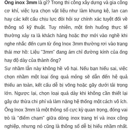
Ống inox 3mm
là gì? Trong thi công xây dựng và gia công
cơ khí, việc lựa chọn vật liệu như làm khung kệ, lan can
hay các kết cấu chịu lực đòi hỏi sự chính xác tuyệt đối về
thông số kỹ thuật. Tuy nhiên, một tình huống thực tế
thường xảy ra là khách hàng hoặc thợ mới vào nghề khi
nghe nhắc đến cụm từ
ống lnox 3mm
thường rơi vào trạng
thái mơ hồ: Liệu "3mm" đang ám chỉ đường kính của ống
hay độ dày của thành ống?
Sự nhầm lẫn này không hề vô hại. Nếu bạn hiểu sai, việc
chọn nhầm một loại ống quá mỏng sẽ dẫn đến hệ quả
thiếu an toàn, kết cấu dễ bị võng hoặc gãy dưới tải trọng
lớn. Ngược lại, chọn loại quá dày khi không cần thiết lại
gây dư thừa chi phí và làm nặng hệ thống một cách vô ích.
Ống lnox 3mm
là một thông số cực kỳ quan trọng, đóng vai
trò là "điểm chạm" giữa dòng inox trang trí và inox công
nghiệp, nhưng nó cũng là thông số dễ bị hiểu nhầm nhất.