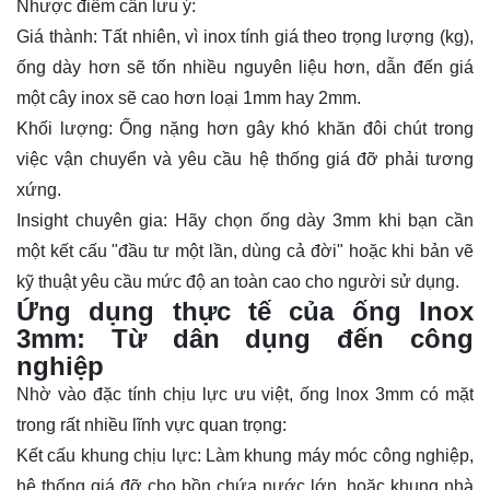
Nhược điểm cần lưu ý:
Giá thành:
Tất nhiên, vì inox tính giá theo trọng lượng (kg),
ống dày hơn sẽ tốn nhiều nguyên liệu hơn, dẫn đến giá
một cây inox sẽ cao hơn loại 1mm hay 2mm.
Khối lượng:
Ống nặng hơn gây khó khăn đôi chút trong
việc vận chuyển và yêu cầu hệ thống giá đỡ phải tương
xứng.
Insight chuyên gia:
Hãy chọn ống dày 3mm khi bạn cần
một kết cấu "đầu tư một lần, dùng cả đời" hoặc khi bản vẽ
kỹ thuật yêu cầu mức độ an toàn cao cho người sử dụng.
Ứng dụng thực tế của ống lnox
3mm: Từ dân dụng đến công
nghiệp
Nhờ vào đặc tính chịu lực ưu việt,
ống lnox 3mm
có mặt
trong rất nhiều lĩnh vực quan trọng:
Kết cấu khung chịu lực:
Làm khung máy móc công nghiệp,
hệ thống giá đỡ cho bồn chứa nước lớn, hoặc khung nhà