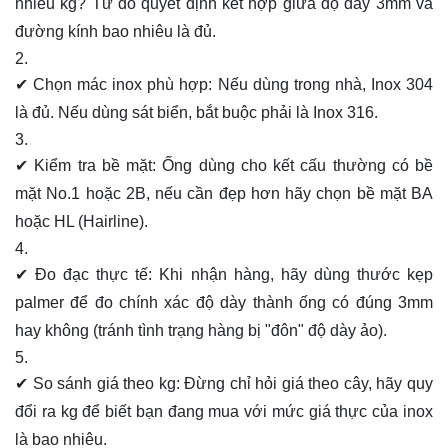
nhiêu kg? Từ đó quyết định kết hợp giữa độ dày 3mm và
đường kính bao nhiêu là đủ.
✔ Chọn mác inox phù hợp:
Nếu dùng trong nhà,
Inox 304
là đủ. Nếu dùng sát biển, bắt buộc phải là Inox 316.
✔ Kiểm tra bề mặt:
Ống dùng cho kết cấu thường có bề
mặt No.1 hoặc 2B, nếu cần đẹp hơn hãy chọn bề mặt BA
hoặc HL (Hairline).
✔ Đo đạc thực tế:
Khi nhận hàng, hãy dùng thước kẹp
palmer để đo chính xác độ dày thành ống có đúng 3mm
hay không (tránh tình trạng hàng bị "đôn" độ dày ảo).
✔ So sánh giá theo kg:
Đừng chỉ hỏi giá theo cây, hãy quy
đổi ra kg để biết bạn đang mua với mức giá thực của inox
là bao nhiêu.