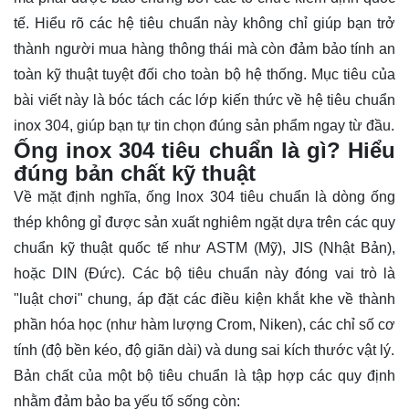
tế. Hiểu rõ các hệ tiêu chuẩn này không chỉ giúp bạn trở
thành người mua hàng thông thái mà còn đảm bảo tính an
toàn kỹ thuật tuyệt đối cho toàn bộ hệ thống. Mục tiêu của
bài viết này là bóc tách các lớp kiến thức về hệ tiêu chuẩn
inox 304, giúp bạn tự tin chọn đúng sản phẩm ngay từ đầu.
Ống inox 304 tiêu chuẩn là gì? Hiểu
đúng bản chất kỹ thuật
Về mặt định nghĩa,
ống lnox
304 tiêu chuẩn
là dòng ống
thép không gỉ được sản xuất nghiêm ngặt dựa trên các quy
chuẩn kỹ thuật quốc tế như ASTM (Mỹ), JIS (Nhật Bản),
hoặc DIN (Đức). Các bộ tiêu chuẩn này đóng vai trò là
"luật chơi" chung, áp đặt các điều kiện khắt khe về thành
phần hóa học (như hàm lượng Crom, Niken), các chỉ số cơ
tính (độ bền kéo, độ giãn dài) và dung sai kích thước vật lý.
Bản chất của một bộ tiêu chuẩn là tập hợp các quy định
nhằm đảm bảo ba yếu tố sống còn: