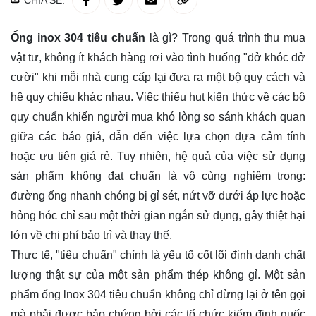
CHIA SẺ:
Ống inox 304 tiêu chuẩn
là gì? Trong quá trình thu mua
vật tư, không ít khách hàng rơi vào tình huống "dở khóc dở
cười" khi mỗi nhà cung cấp lại đưa ra một bộ quy cách và
hệ quy chiếu khác nhau. Việc thiếu hụt kiến thức về các bộ
quy chuẩn khiến người mua khó lòng so sánh khách quan
giữa các báo giá, dẫn đến việc lựa chọn dựa cảm tính
hoặc ưu tiên giá rẻ. Tuy nhiên, hệ quả của việc sử dụng
sản phẩm không đạt chuẩn là vô cùng nghiêm trọng:
đường ống nhanh chóng bị gỉ sét, nứt vỡ dưới áp lực hoặc
hỏng hóc chỉ sau một thời gian ngắn sử dụng, gây thiệt hại
lớn về chi phí bảo trì và thay thế.
Thực tế, "tiêu chuẩn" chính là yếu tố cốt lõi định danh chất
lượng thật sự của một sản phẩm thép không gỉ. Một sản
phẩm
ống lnox 304 tiêu chuẩn
không chỉ dừng lại ở tên gọi
mà phải được bảo chứng bởi các tổ chức kiểm định quốc