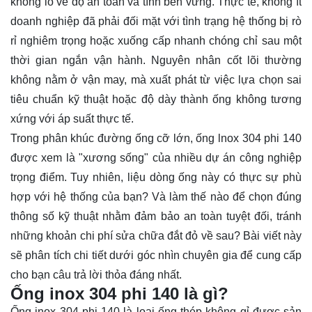
khổng lồ về độ an toàn và tính bền vững. Thực tế, không ít
doanh nghiệp đã phải đối mặt với tình trạng hệ thống bị rò
rỉ nghiêm trọng hoặc xuống cấp nhanh chóng chỉ sau một
thời gian ngắn vận hành. Nguyên nhân cốt lõi thường
không nằm ở vận may, mà xuất phát từ việc lựa chọn sai
tiêu chuẩn kỹ thuật hoặc độ dày thành ống không tương
xứng với áp suất thực tế.
Trong phân khúc đường ống cỡ lớn, ống lnox 304 phi 140
được xem là "xương sống" của nhiều dự án công nghiệp
trọng điểm. Tuy nhiên, liệu dòng ống này có thực sự phù
hợp với hệ thống của bạn? Và làm thế nào để chọn đúng
thông số kỹ thuật nhằm đảm bảo an toàn tuyệt đối, tránh
những khoản chi phí sửa chữa đắt đỏ về sau? Bài viết này
sẽ phân tích chi tiết dưới góc nhìn chuyên gia để cung cấp
cho bạn câu trả lời thỏa đáng nhất.
Ống inox 304 phi 140 là gì?
Ống inox 304 phi 140 là loại ống thép không gỉ được sản