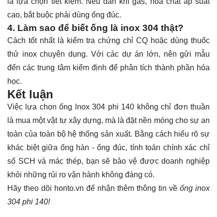
là lựa chọn tiết kiệm. Nếu dẫn khí gas, hóa chất áp suất
cao, bắt buộc phải dùng ống đúc.
4. Làm sao để biết ống là inox 304 thật?
Cách tốt nhất là kiểm tra chứng chỉ CQ hoặc dùng thuốc
thử inox chuyên dụng. Với các dự án lớn, nên gửi mẫu
đến các trung tâm kiểm định để phân tích thành phần hóa
học.
Kết luận
Việc lựa chọn ống lnox 304 phi 140 không chỉ đơn thuần
là mua một vật tư xây dựng, mà là đặt nền móng cho sự an
toàn của toàn bộ hệ thống sản xuất. Bằng cách hiểu rõ sự
khác biệt giữa ống hàn - ống đúc, tính toán chính xác chỉ
số SCH và mác thép, bạn sẽ bảo vệ được doanh nghiệp
khỏi những rủi ro vận hành không đáng có.
Hãy theo dõi
honto.vn
để nhận thêm thông tin về
ống inox
304 phi 140!