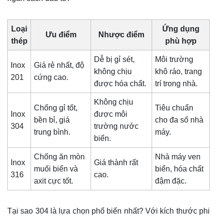
Loại
Ứng dụng
Ưu điểm
Nhược điểm
thép
phù hợp
Dễ bị gỉ sét,
Môi trường
Inox
Giá rẻ nhất, độ
không chịu
khô ráo, trang
201
cứng cao.
được hóa chất.
trí trong nhà.
Không chịu
Chống gỉ tốt,
Tiêu chuẩn
Inox
được môi
bền bỉ, giá
cho đa số nhà
304
trường nước
trung bình.
máy.
biển.
Chống ăn mòn
Nhà máy ven
Inox
Giá thành rất
muối biển và
biển, hóa chất
316
cao.
axit cực tốt.
đậm đặc.
Tại sao 304 là lựa chọn phổ biến nhất? Với kích thước phi