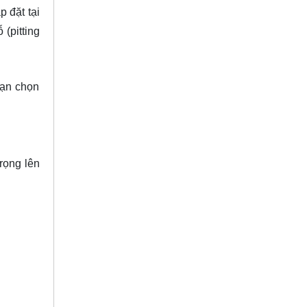
 đặt tại
 (pitting
bạn chọn
trọng lên