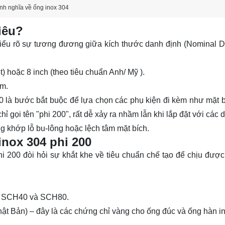
nh nghĩa về ống inox 304
iêu?
hiểu rõ sự tương đương giữa kích thước danh định (Nominal D
ét) hoặc
8 inch
(theo tiêu chuẩn Anh/
Mỹ
).
mm
.
 là bước bắt buộc để lựa chọn các phụ kiện đi kèm như mặt b
 gọi tên "phi 200", rất dễ xảy ra nhầm lẫn khi lắp đặt với các 
ng khớp lỗ bu-lông hoặc lệch tâm mặt bích.
inox 304 phi 200
hi 200
đòi hỏi sự khắt khe về tiêu chuẩn chế tạo để chịu được
, SCH40 và SCH80.
ật Bản) – đây là các chứng chỉ vàng cho ống đúc và ống hàn i