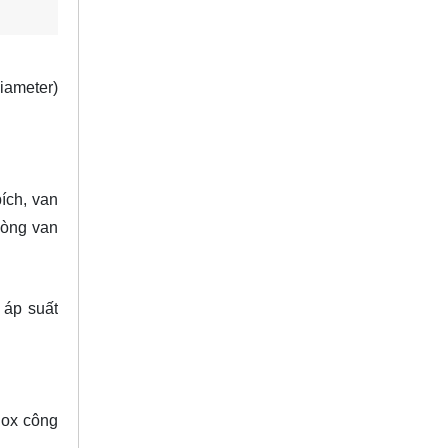
iameter)
ích, van
dòng van
 áp suất
nox công