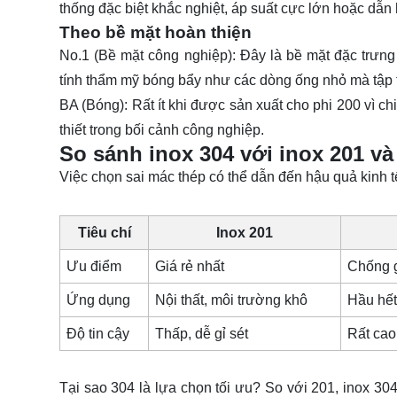
thống đặc biệt khắc nghiệt, áp suất cực lớn hoặc dẫn
Theo bề mặt hoàn thiện
No.1 (Bề mặt công nghiệp):
Đây là bề mặt đặc trưng
tính thẩm mỹ bóng bẩy như các dòng ống nhỏ mà tập tr
BA (Bóng):
Rất ít khi được sản xuất cho phi 200 vì c
thiết trong bối cảnh công nghiệp.
So sánh inox 304 với inox 201 và
Việc chọn sai mác thép có thể dẫn đến hậu quả kinh 
Tiêu chí
Inox 201
Ưu điểm
Giá rẻ nhất
Chống gỉ
Ứng dụng
Nội thất, môi trường khô
Hầu hết
Độ tin cậy
Thấp, dễ gỉ sét
Rất cao
Tại sao 304 là lựa chọn tối ưu?
So với 201, inox 304