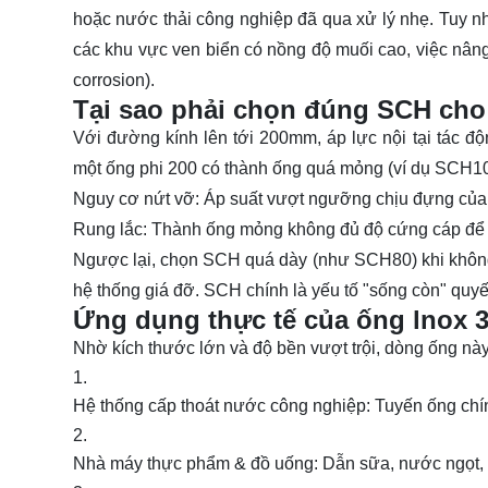
hoặc nước thải công nghiệp đã qua xử lý nhẹ. Tuy nh
các khu vực ven biển có nồng độ muối cao, việc nâng c
corrosion).
Tại sao phải chọn đúng SCH cho
Với đường kính lên tới 200mm, áp lực nội tại tác đ
một ống
phi 200
có thành ống quá mỏng (ví dụ SCH10
Nguy cơ nứt vỡ:
Áp suất vượt ngưỡng chịu đựng của v
Rung lắc:
Thành ống mỏng không đủ độ cứng cáp để tri
Ngược lại, chọn SCH quá dày (như SCH80) khi không
hệ thống giá đỡ. SCH chính là yếu tố "sống còn" quyế
Ứng dụng thực tế của ống lnox 3
Nhờ kích thước lớn và độ bền vượt trội, dòng ống này 
Hệ thống cấp thoát nước công nghiệp:
Tuyến ống chí
Nhà máy thực phẩm & đồ uống:
Dẫn sữa, nước ngọt, 