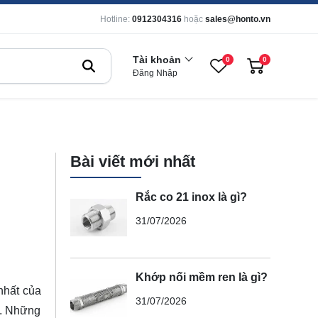
Hotline:
0912304316
hoặc
sales@honto.vn
Tài khoản
0
0
Đăng Nhập
Bài viết mới nhất
Rắc co 21 inox là gì?
31/07/2026
Khớp nối mềm ren là gì?
nhất của
31/07/2026
g. Những