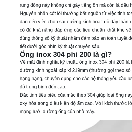
rung động này không chỉ gây tiếng ồn mà còn là dấu 
Nguyên nhân cốt lõi thường bắt nguồn từ việc tính to
dẫn đến việc chọn sai đường kính hoặc độ dày thành 
có đủ khả năng đáp ứng các tiêu chuẩn khắt khe về
đúng thông số kỹ thuật nhằm đảm bảo an toàn tuyệt đố
tiết dưới góc nhìn kỹ thuật chuyên sâu.
Ống inox 304 phi 200 là gì?
Về mặt định nghĩa kỹ thuật,
ống inox 304 phi 200
là 
đường kính ngoài xấp xỉ 219mm (thường gọi theo số t
hạng nặng, chuyên dụng cho các hệ thống yêu cầu l
độ trung bình đến cao.
Đặc tính tiêu biểu của mác thép 304 giúp loại ống nà
oxy hóa trong điều kiện độ ẩm cao. Với kích thước l
mạng lưới đường ống của nhà máy.