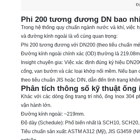
Đị
Phi 200 tương đương DN bao nh
Trong hệ thống quy chuẩn ngành nước và khí, việc 
và đường kính ngoài là vô cùng quan trọng:
Phi 200
tương đương với
DN200
(theo tiêu chuẩn m
Đường kính ngoài chính xác (OD) thường là
219.08
Insight chuyên gia:
Việc xác định đúng ký hiệu DN200
cổng, van bướm và các loại khớp nối mềm. Nếu bạn chỉ
theo tiêu chuẩn JIS hoặc DIN, dẫn đến tình trạng khô
Phân tích thông số kỹ thuật ống 
Khác với các dòng ống trang trí nhỏ,
ống lnox 304 p
vận hành lớn.
Đường kính ngoài:
~219mm.
Độ dày (Schedule):
Phổ biến nhất là SCH10, SCH20
Tiêu chuẩn sản xuất:
ASTM A312 (Mỹ),
JIS G3459
(Nh