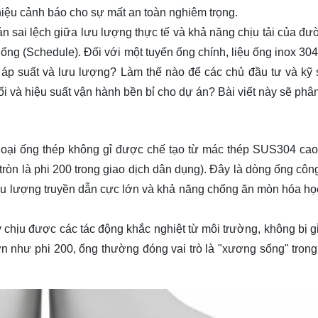
hiệu cảnh báo cho sự mất an toàn nghiêm trọng.
án sai lệch giữa lưu lượng thực tế và khả năng chịu tải của đư
ống (Schedule). Đối với một tuyến ống chính, liệu
ống inox 304
 áp suất và lưu lượng? Làm thế nào để các chủ đầu tư và kỹ
i và hiệu suất vận hành bền bỉ cho dự án? Bài viết này sẽ phân 
loại ống thép không gỉ được chế tạo từ mác thép SUS304 cao
ròn là phi 200 trong giao dịch dân dụng). Đây là dòng ống côn
ưu lượng truyền dẫn cực lớn và khả năng chống ăn mòn hóa h
y chịu được các tác động khắc nghiệt từ môi trường, không bị gỉ
ớn như phi 200, ống thường đóng vai trò là "xương sống" trong