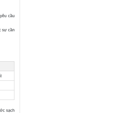
 yêu cầu
c sự cần
t
ước sạch