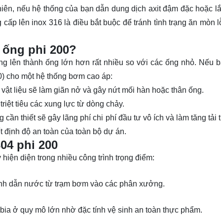
iên, nếu hệ thống của bạn dẫn dung dịch axit đậm đặc hoặc lắp
ấp lên inox 316 là điều bắt buộc để tránh tình trạng ăn mòn lỗ
 ống phi 200?
ộng lên thành ống lớn hơn rất nhiều so với các ống nhỏ. Nếu 
) cho một hệ thống bơm cao áp:
ật liệu sẽ làm giãn nở và gây nứt mối hàn hoặc thân ống.
ệt tiêu các xung lực từ dòng chảy.
 cần thiết sẽ gây
lãng phí chi phí đầu tư
vô ích và làm tăng tải 
t định độ an toàn của toàn bộ dự án.
04 phi 200
hiện diện trong nhiều công trình trọng điểm:
nh dẫn nước từ trạm bơm vào các phân xưởng.
bia ở quy mô lớn nhờ đặc tính vệ sinh an toàn thực phẩm.