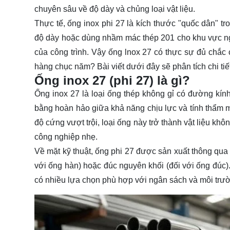
chuyên sâu về độ dày và chủng loại vật liệu.
Thực tế, ống inox phi 27 là kích thước "quốc dân" tro
độ dày hoặc dùng nhầm mác thép 201 cho khu vực n
của công trình. Vậy
ống lnox 27
có thực sự đủ chắc 
hàng chục năm? Bài viết dưới đây sẽ phân tích chi tiế
Ống inox 27 (phi 27) là gì?
Ống
inox
27
là loại ống thép không gỉ có đường kín
bằng hoàn hảo giữa khả năng chịu lực và tính thẩm m
độ cứng vượt trội, loại ống này trở thành vật liệu khô
công nghiệp nhẹ.
Về mặt kỹ thuật, ống phi 27 được sản xuất thông qua
với ống hàn) hoặc đúc nguyên khối (đối với ống đú
có nhiều lựa chọn phù hợp với ngân sách và môi trườn