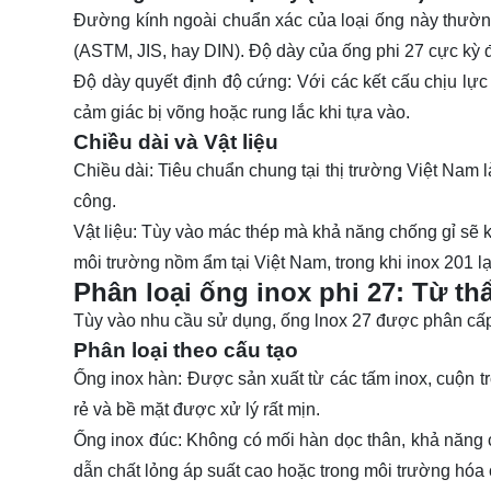
Đường kính ngoài chuẩn xác của loại ống này thườ
(ASTM, JIS, hay DIN). Độ dày của ống phi 27 cực kỳ 
Độ dày quyết định độ cứng:
Với các kết cấu chịu lực
cảm giác bị võng hoặc rung lắc khi tựa vào.
Chiều dài và Vật liệu
Chiều dài:
Tiêu chuẩn chung tại thị trường Việt Nam 
công.
Vật liệu:
Tùy vào mác thép mà khả năng chống gỉ sẽ k
môi trường nồm ẩm tại Việt Nam, trong khi inox 201 lạ
Phân loại ống inox phi 27: Từ t
Tùy vào nhu cầu sử dụng, ống lnox 27 được phân cấp 
Phân loại theo cấu tạo
Ống inox hàn:
Được sản xuất từ các tấm inox, cuộn tròn
rẻ và bề mặt được xử lý rất mịn.
Ống inox đúc:
Không có mối hàn dọc thân, khả năng c
dẫn chất lỏng áp suất cao hoặc trong môi trường hóa 