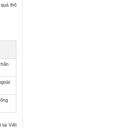
 quá thô
 chân
ngoài
hống
tại Việt