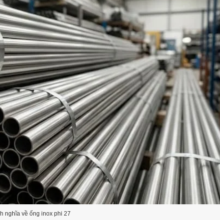
h nghĩa về ống inox phi 27