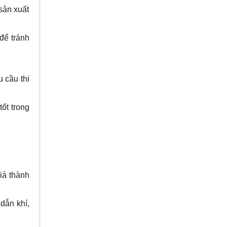
sản xuất
để tránh
u cầu thi
ốt trong
giá thành
dẫn khí,