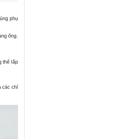
đúng phụ
ang ống.
 thể lắp
 các chỉ