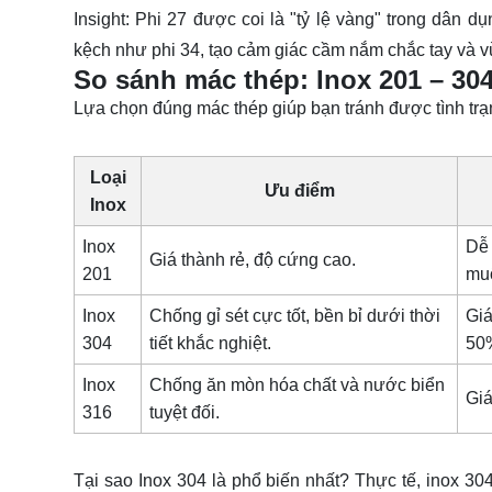
Insight:
Phi 27 được coi là "tỷ lệ vàng" trong dân 
kệch như phi 34, tạo cảm giác cầm nắm chắc tay và v
So sánh mác thép: Inox 201 – 304
Lựa chọn đúng mác thép giúp bạn tránh được tình trạn
Loại
Ưu điểm
Inox
Inox
Dễ 
Giá thành rẻ, độ cứng cao.
201
muố
Inox
Chống gỉ sét cực tốt, bền bỉ dưới thời
Giá
304
tiết khắc nghiệt.
50
Inox
Chống ăn mòn hóa chất và nước biển
Giá
316
tuyệt đối.
Tại sao Inox 304 là phổ biến nhất?
Thực tế, inox 304