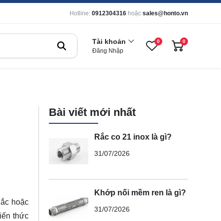
Hotline:
0912304316
hoặc
sales@honto.vn
Tài khoản
0
0
Đăng Nhập
Bài viết mới nhất
Rắc co 21 inox là gì?
31/07/2026
Khớp nối mềm ren là gì?
lắc hoặc
31/07/2026
iến thức