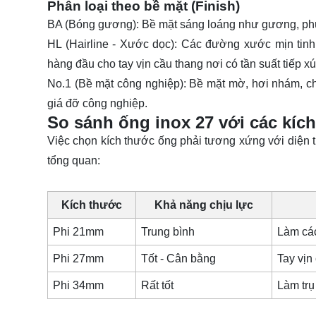
Phân loại theo bề mặt (Finish)
BA (Bóng gương):
Bề mặt sáng loáng như gương, phù 
HL (Hairline - Xước dọc):
Các đường xước mịn tinh t
hàng đầu cho tay vịn cầu thang nơi có tần suất tiếp xú
No.1 (Bề mặt công nghiệp):
Bề mặt mờ, hơi nhám, chỉ
giá đỡ công nghiệp.
So sánh ống inox 27 với các kíc
Việc chọn kích thước ống phải tương xứng với diện t
tổng quan:
Kích thước
Khả năng chịu lực
Phi 21mm
Trung bình
Làm các
Phi 27mm
Tốt - Cân bằng
Tay vịn
Phi 34mm
Rất tốt
Làm trụ