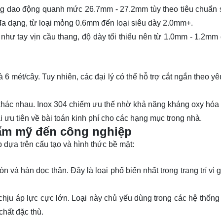
ng dao động quanh mức 26.7mm - 27.2mm tùy theo tiêu chuẩn 
đa dạng, từ loại mỏng
0.6mm
đến loại siêu dày
2.0mm+
.
 như tay vịn cầu thang, độ dày tối thiểu nên từ 1.0mm - 1.2mm 
là
6 mét/cây
. Tuy nhiên, các đại lý có thể hỗ trợ cắt ngắn theo yê
hác nhau. Inox 304 chiếm ưu thế nhờ khả năng kháng oxy hóa t
i ưu tiên về bài toán kinh phí cho các hạng mục trong nhà.
hẩm mỹ đến công nghiệp
dựa trên cấu tạo và hình thức bề mặt:
 và hàn dọc thân. Đây là loại phổ biến nhất trong trang trí vì 
hịu áp lực cực lớn. Loại này chủ yếu dùng trong các hệ thống 
chất đặc thù.