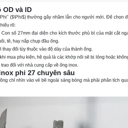
õ OD và ID
Phi" (
$\Phi$
) thường gây nhầm lẫn cho người mới. Để chọn 
hiểu rõ:
Con số 27mm đại diện cho kích thước phủ bì của mặt cắt ng
nối, tê, hay nắp chụp đầu ống.
 thay đổi tùy thuộc vào độ dày của thành ống.
i mua phụ kiện, hệ quả là các khớp nối sẽ bị lỏng hoặc không
trao đổi với nhà cung cấp về ống inox.
 inox phi 27 chuyên sâu
hông chỉ nhìn vào vẻ bề ngoài sáng bóng mà phải phân tích qua