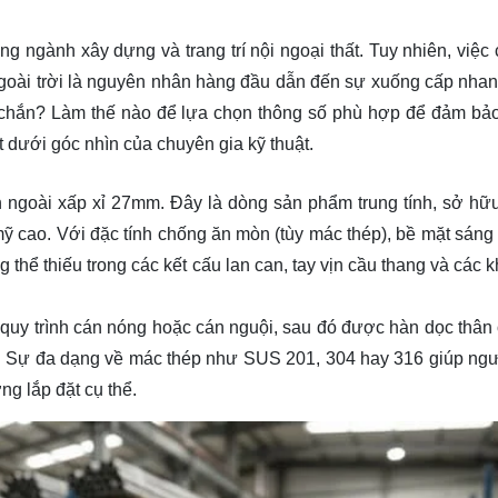
ng ngành xây dựng và trang trí nội ngoại thất. Tuy nhiên, việc
goài trời là nguyên nhân hàng đầu dẫn đến sự xuống cấp nha
chắn? Làm thế nào để lựa chọn thông số phù hợp để đảm bả
t dưới góc nhìn của chuyên gia kỹ thuật.
h ngoài xấp xỉ 27mm. Đây là dòng sản phẩm trung tính, sở hữ
ỹ cao. Với đặc tính chống ăn mòn (tùy mác thép), bề mặt sáng
ng thể thiếu trong các kết cấu lan can, tay vịn cầu thang và các
 quy trình cán nóng hoặc cán nguội, sau đó được hàn dọc thân 
c). Sự đa dạng về mác thép như SUS 201, 304 hay 316 giúp ng
g lắp đặt cụ thể.