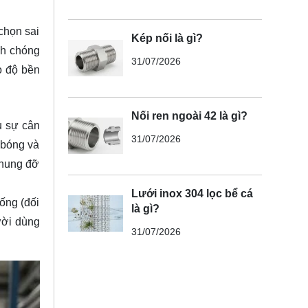
 chọn sai
Kép nối là gì?
nh chóng
31/07/2026
o độ bền
Nối ren ngoài 42 là gì?
u sự cân
31/07/2026
 bóng và
 khung đỡ
Lưới inox 304 lọc bể cá
ống (đối
là gì?
ười dùng
31/07/2026