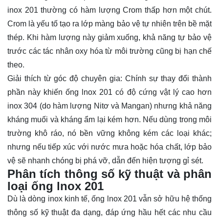
inox 201 thường có hàm lượng Crom thấp hơn một chút.
Crom là yếu tố tạo ra lớp màng bảo vệ tự nhiên trên bề mặt
thép. Khi hàm lượng này giảm xuống, khả năng tự bảo vệ
trước các tác nhân oxy hóa từ môi trường cũng bị hạn chế
theo.
Giải thích từ góc độ chuyên gia: Chính sự thay đổi thành
phần này khiến ống lnox 201 có độ cứng vật lý cao hơn
inox 304 (do hàm lượng Nitơ và Mangan) nhưng khả năng
kháng muối và kháng ẩm lại kém hơn. Nếu dùng trong môi
trường khô ráo, nó bền vững không kém các loại khác;
nhưng nếu tiếp xúc với nước mưa hoặc hóa chất, lớp bảo
vệ sẽ nhanh chóng bị phá vỡ, dẫn đến hiện tượng gỉ sét.
Phân tích thông số kỹ thuật và phân
loại ống lnox 201
Dù là dòng inox kinh tế, ống lnox 201 vẫn sở hữu hệ thống
thông số kỹ thuật đa dạng, đáp ứng hầu hết các nhu cầu