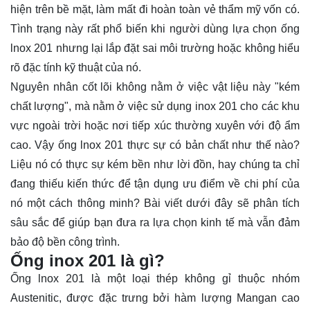
hiện trên bề mặt, làm mất đi hoàn toàn vẻ thẩm mỹ vốn có.
Tình trạng này rất phổ biến khi người dùng lựa chọn ống
lnox 201 nhưng lại lắp đặt sai môi trường hoặc không hiểu
rõ đặc tính kỹ thuật của nó.
Nguyên nhân cốt lõi không nằm ở việc vật liệu này "kém
chất lượng", mà nằm ở việc sử dụng inox 201 cho các khu
vực ngoài trời hoặc nơi tiếp xúc thường xuyên với độ ẩm
cao. Vậy ống lnox 201 thực sự có bản chất như thế nào?
Liệu nó có thực sự kém bền như lời đồn, hay chúng ta chỉ
đang thiếu kiến thức để tận dụng ưu điểm về chi phí của
nó một cách thông minh? Bài viết dưới đây sẽ phân tích
sâu sắc để giúp bạn đưa ra lựa chọn kinh tế mà vẫn đảm
bảo độ bền công trình.
Ống inox 201 là gì?
Ống lnox
201 là một loại thép không gỉ thuộc nhóm
Austenitic, được đặc trưng bởi hàm lượng Mangan cao