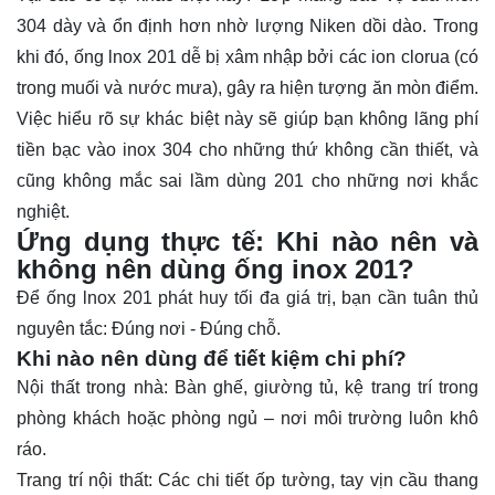
304 dày và ổn định hơn nhờ lượng Niken dồi dào. Trong
khi đó, ống lnox 201 dễ bị xâm nhập bởi các ion clorua (có
trong muối và nước mưa), gây ra hiện tượng ăn mòn điểm.
Việc hiểu rõ sự khác biệt này sẽ giúp bạn không lãng phí
tiền bạc vào inox 304 cho những thứ không cần thiết, và
cũng không mắc sai lầm dùng 201 cho những nơi khắc
nghiệt.
Ứng dụng thực tế: Khi nào nên và
không nên dùng ống inox 201?
Để ống lnox 201 phát huy tối đa giá trị, bạn cần tuân thủ
nguyên tắc: Đúng nơi - Đúng chỗ.
Khi nào nên dùng để tiết kiệm chi phí?
Nội thất trong nhà: Bàn ghế, giường tủ, kệ trang trí trong
phòng khách hoặc phòng ngủ – nơi môi trường luôn khô
ráo.
Trang trí nội thất: Các chi tiết ốp tường, tay vịn cầu thang