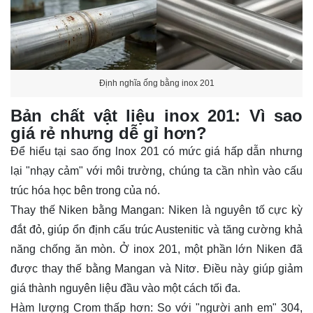
Định nghĩa ống bằng inox 201
Bản chất vật liệu inox 201: Vì sao
giá rẻ nhưng dễ gỉ hơn?
Để hiểu tại sao ống lnox 201 có mức giá hấp dẫn nhưng
lại "nhạy cảm" với môi trường, chúng ta cần nhìn vào cấu
trúc hóa học bên trong của nó.
Thay thế Niken bằng Mangan: Niken là nguyên tố cực kỳ
đắt đỏ, giúp ổn định cấu trúc Austenitic và tăng cường khả
năng chống ăn mòn. Ở inox 201, một phần lớn Niken đã
được thay thế bằng Mangan và Nitơ. Điều này giúp giảm
giá thành nguyên liệu đầu vào một cách tối đa.
Hàm lượng Crom thấp hơn: So với "người anh em" 304,