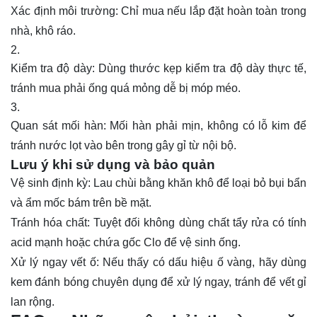
Xác định môi trường: Chỉ mua nếu lắp đặt hoàn toàn trong
nhà, khô ráo.
Kiểm tra độ dày: Dùng thước kẹp kiểm tra độ dày thực tế,
tránh mua phải ống quá mỏng dễ bị móp méo.
Quan sát mối hàn: Mối hàn phải mịn, không có lỗ kim để
tránh nước lọt vào bên trong gây gỉ từ nội bộ.
Lưu ý khi sử dụng và bảo quản
Vệ sinh định kỳ: Lau chùi bằng khăn khô để loại bỏ bụi bẩn
và ẩm mốc bám trên bề mặt.
Tránh hóa chất: Tuyệt đối không dùng chất tẩy rửa có tính
acid mạnh hoặc chứa gốc Clo để vệ sinh ống.
Xử lý ngay vết ố: Nếu thấy có dấu hiệu ố vàng, hãy dùng
kem đánh bóng chuyên dụng để xử lý ngay, tránh để vết gỉ
lan rộng.