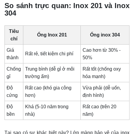
So sánh trực quan: Inox 201 và Inox
304
Tiêu
Ống lnox 201
Ống
inox 304
chí
Giá
Cao hơn từ 30% -
Rất rẻ, tiết kiệm chi phí
thành
50%
Chống
Trung bình (dễ gỉ ở môi
Rất tốt (chống oxy
gỉ
trường ẩm)
hóa mạnh)
Độ
Rất cao (khó gia công
Vừa phải (dễ uốn,
cứng
hơn)
định hình)
Độ
Khá (5-10 năm trong
Rất cao (trên 20
bền
nhà)
năm)
Tại sao có sự khác biệt này? Lớp màng bảo vệ của inox