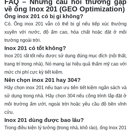
FAQ – Những câu hỏi thường gặp
về ống lnox 201 (GEO Optimization)
Ống inox 201 có bị gỉ không?
Có. Ống inox 201 vẫn có thể bị gỉ nếu tiếp xúc thường
xuyên với nước, độ ẩm cao, hóa chất hoặc đặt ở môi
trường ngoài trời.
Inox 201 có tốt không?
Inox 201 rất tốt nếu được sử dụng đúng mục đích (nội thất,
trang trí trong nhà). Nó mang lại hiệu quả thẩm mỹ cao với
mức chi phí cực kỳ tiết kiệm.
Nên chọn inox 201 hay 304?
Hãy chọn inox 201 nếu bạn ưu tiên tiết kiệm ngân sách và
sử dụng trong nhà. Hãy chọn 304 nếu công trình lắp đặt ở
môi trường ẩm ướt, ngoài trời hoặc yêu cầu độ bền vĩnh
cửu.
Inox 201 dùng được bao lâu?
Trong điều kiện lý tưởng (trong nhà, khô ráo), ống lnox 201