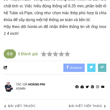
chất tinh vi. Việc hiểu đúng thông số 6.35 mm, phân biệt rõ
hệ Tube và Pipe, cũng như chọn mác thép phù hợp là chìa
khóa để xây dựng một hệ thống an toàn và bền bỉ.
Hãy theo dõi
honto.vn
để nhận thêm thông tin về
ống inox
1 4 inch!
0.0
0
Đánh giá
facebook
TÁC GIẢ
HOÀNG PHI
ADMIN
BÀI VIẾT TRƯỚC
BÀI VIẾT TIẾP THEO