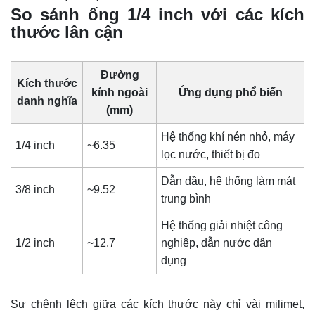
So sánh ống 1/4 inch với các kích
thước lân cận
Đường
Kích thước
kính ngoài
Ứng dụng phổ biến
danh nghĩa
(mm)
Hệ thống khí nén nhỏ, máy
1/4 inch
~6.35
lọc nước, thiết bị đo
Dẫn dầu, hệ thống làm mát
3/8 inch
~9.52
trung bình
Hệ thống giải nhiệt công
1/2 inch
~12.7
nghiệp, dẫn nước dân
dụng
Sự chênh lệch giữa các kích thước này chỉ vài milimet,