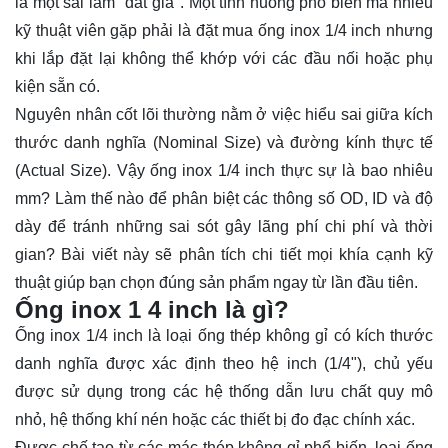
là một sai lầm "đắt giá". Một tình huống phổ biến mà nhiều
kỹ thuật viên gặp phải là đặt mua ống inox 1/4 inch nhưng
khi lắp đặt lại không thể khớp với các đầu nối hoặc phụ
kiện sẵn có.
Nguyên nhân cốt lõi thường nằm ở việc hiểu sai giữa kích
thước danh nghĩa (Nominal Size) và đường kính thực tế
(Actual Size). Vậy ống inox 1/4 inch thực sự là bao nhiêu
mm? Làm thế nào để phân biệt các thông số OD, ID và độ
dày để tránh những sai sót gây lãng phí chi phí và thời
gian? Bài viết này sẽ phân tích chi tiết mọi khía cạnh kỹ
thuật giúp bạn chọn đúng sản phẩm ngay từ lần đầu tiên.
Ống inox 1 4 inch là gì?
Ống inox
1/4 inch là loại ống thép không gỉ có kích thước
danh nghĩa được xác định theo hệ inch (1/4"), chủ yếu
được sử dụng trong các hệ thống dẫn lưu chất quy mô
nhỏ, hệ thống khí nén hoặc các thiết bị đo đạc chính xác.
Được chế tạo từ các mác thép không gỉ phổ biến, loại ống