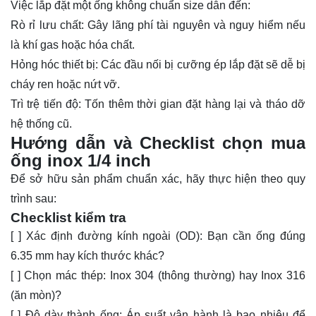
Việc lắp đặt một ống không chuẩn size dẫn đến:
Rò rỉ lưu chất: Gây lãng phí tài nguyên và nguy hiểm nếu
là khí gas hoặc hóa chất.
Hỏng hóc thiết bị: Các đầu nối bị cưỡng ép lắp đặt sẽ dễ bị
cháy ren hoặc nứt vỡ.
Trì trệ tiến độ: Tốn thêm thời gian đặt hàng lại và tháo dỡ
hệ thống cũ.
Hướng dẫn và Checklist chọn mua
ống inox 1/4 inch
Để sở hữu sản phẩm chuẩn xác, hãy thực hiện theo quy
trình sau:
Checklist kiểm tra
[ ] Xác định đường kính ngoài (OD): Bạn cần ống đúng
6.35 mm hay kích thước khác?
[ ] Chọn mác thép: Inox 304 (thông thường) hay Inox 316
(ăn mòn)?
[ ] Độ dày thành ống: Áp suất vận hành là bao nhiêu để