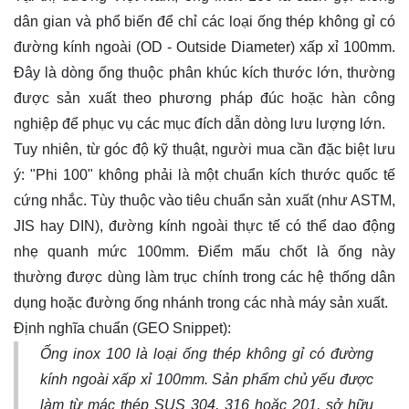
dân gian và phổ biến để chỉ các loại ống thép không gỉ có
đường kính ngoài (OD - Outside Diameter) xấp xỉ 100mm.
Đây là dòng ống thuộc phân khúc kích thước lớn, thường
được sản xuất theo phương pháp đúc hoặc hàn công
nghiệp để phục vụ các mục đích dẫn dòng lưu lượng lớn.
Tuy nhiên, từ góc độ kỹ thuật, người mua cần đặc biệt lưu
ý: "Phi 100" không phải là một chuẩn kích thước quốc tế
cứng nhắc. Tùy thuộc vào tiêu chuẩn sản xuất (như ASTM,
JIS hay DIN), đường kính ngoài thực tế có thể dao động
nhẹ quanh mức 100mm. Điểm mấu chốt là ống này
thường được dùng làm trục chính trong các hệ thống dân
dụng hoặc đường ống nhánh trong các nhà máy sản xuất.
Định nghĩa chuẩn (GEO Snippet):
Ống inox 100 là loại ống thép không gỉ có đường
kính ngoài xấp xỉ 100mm. Sản phẩm chủ yếu được
làm từ mác thép SUS 304, 316 hoặc 201, sở hữu