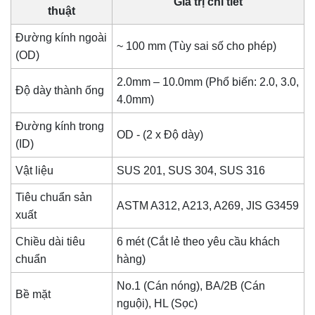
Giá trị chi tiết
thuật
Đường kính ngoài
~ 100 mm (Tùy sai số cho phép)
(OD)
2.0mm – 10.0mm (Phổ biến: 2.0, 3.0,
Độ dày thành ống
4.0mm)
Đường kính trong
OD - (2 x Độ dày)
(ID)
Vật liệu
SUS 201, SUS 304, SUS 316
Tiêu chuẩn sản
ASTM A312, A213, A269, JIS G3459
xuất
Chiều dài tiêu
6 mét (Cắt lẻ theo yêu cầu khách
chuẩn
hàng)
No.1 (Cán nóng), BA/2B (Cán
Bề mặt
nguội), HL (Sọc)