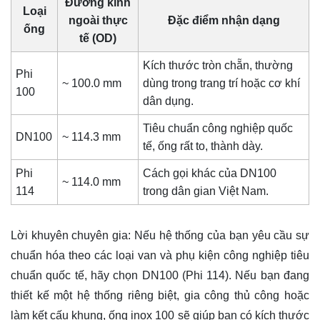
Đường kính
Loại
ngoài thực
Đặc điểm nhận dạng
ống
tế (OD)
Kích thước tròn chẵn, thường
Phi
~ 100.0 mm
dùng trong trang trí hoặc cơ khí
100
dân dụng.
Tiêu chuẩn công nghiệp quốc
DN100
~ 114.3 mm
tế, ống rất to, thành dày.
Phi
Cách gọi khác của DN100
~ 114.0 mm
114
trong dân gian Việt Nam.
Lời khuyên chuyên gia: Nếu hệ thống của bạn yêu cầu sự
chuẩn hóa theo các loại van và phụ kiện công nghiệp tiêu
chuẩn quốc tế, hãy chọn DN100 (Phi 114). Nếu bạn đang
thiết kế một hệ thống riêng biệt, gia công thủ công hoặc
làm kết cấu khung, ống inox 100 sẽ giúp bạn có kích thước