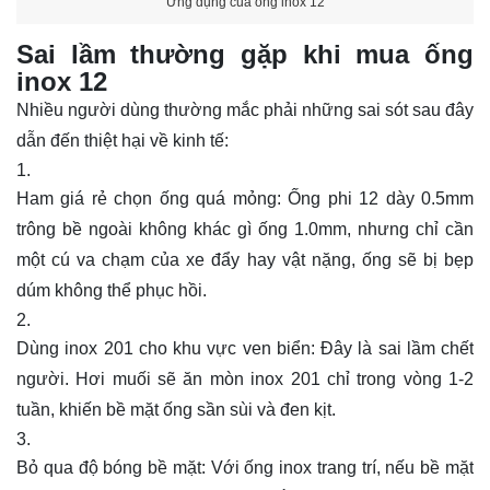
Ứng dụng của ống inox 12
Sai lầm thường gặp khi mua ống
inox 12
Nhiều người dùng thường mắc phải những sai sót sau đây
dẫn đến thiệt hại về kinh tế:
Ham giá rẻ chọn ống quá mỏng: Ống phi 12 dày 0.5mm
trông bề ngoài không khác gì ống 1.0mm, nhưng chỉ cần
một cú va chạm của xe đẩy hay vật nặng, ống sẽ bị bẹp
dúm không thể phục hồi.
Dùng inox 201 cho khu vực ven biển: Đây là sai lầm chết
người. Hơi muối sẽ ăn mòn inox 201 chỉ trong vòng 1-2
tuần, khiến bề mặt ống sần sùi và đen kịt.
Bỏ qua độ bóng bề mặt: Với ống inox trang trí, nếu bề mặt