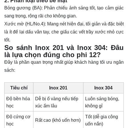
2. Phân loại theo bề mặt
Bóng gương (BA): Phản chiếu ánh sáng tốt, tạo cảm giác
sang trọng, rộng rãi cho không gian.
Xước mờ (HL/No.4): Mang nét hiện đại, tối giản và đặc biệt
là ít để lại dấu vân tay, che giấu các vết trầy xước nhỏ cực
tốt.
So sánh Inox 201 và Inox 304: Đâu
là lựa chọn đúng cho phi 12?
Đây là phần quan trọng nhất giúp khách hàng tối ưu ngân
sách:
Tiêu chí
Inox 201
Inox 304
Độ bền hóa
Dễ bị ố vàng nếu tiếp
Luôn sáng bóng,
học
xúc ẩm lâu
không gỉ
Độ cứng cơ
Tốt (dễ gia công
Rất cao (khó uốn hơn)
học
uốn nắn)