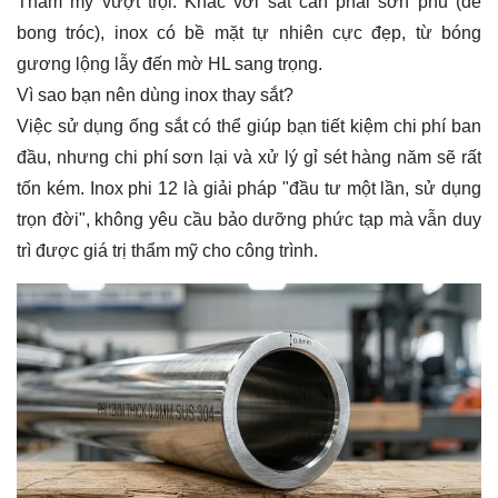
Thẩm mỹ vượt trội: Khác với sắt cần phải sơn phủ (dễ
bong tróc), inox có bề mặt tự nhiên cực đẹp, từ bóng
gương lộng lẫy đến mờ HL sang trọng.
Vì sao bạn nên dùng inox thay sắt?
Việc sử dụng ống sắt có thể giúp bạn tiết kiệm chi phí ban
đầu, nhưng chi phí sơn lại và xử lý gỉ sét hàng năm sẽ rất
tốn kém. Inox phi 12 là giải pháp "đầu tư một lần, sử dụng
trọn đời", không yêu cầu bảo dưỡng phức tạp mà vẫn duy
trì được giá trị thẩm mỹ cho công trình.