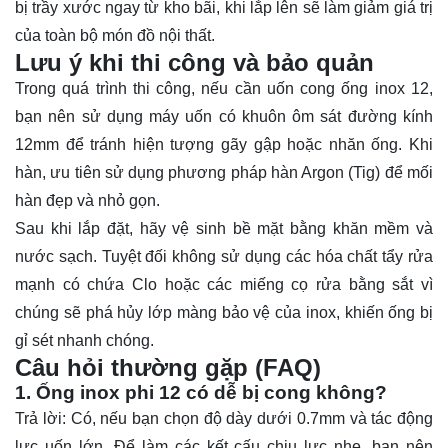
bị trầy xước ngay từ kho bãi, khi lắp lên sẽ làm giảm giá trị
của toàn bộ món đồ nội thất.
Lưu ý khi thi công và bảo quản
Trong quá trình thi công, nếu cần uốn cong ống inox 12,
bạn nên sử dụng máy uốn có khuôn ôm sát đường kính
12mm để tránh hiện tượng gãy gập hoặc nhăn ống. Khi
hàn, ưu tiên sử dụng phương pháp hàn Argon (Tig) để mối
hàn đẹp và nhỏ gọn.
Sau khi lắp đặt, hãy vệ sinh bề mặt bằng khăn mềm và
nước sạch. Tuyệt đối không sử dụng các hóa chất tẩy rửa
mạnh có chứa Clo hoặc các miếng cọ rửa bằng sắt vì
chúng sẽ phá hủy lớp màng bảo vệ của inox, khiến ống bị
gỉ sét nhanh chóng.
Câu hỏi thường gặp (FAQ)
1. Ống inox phi 12 có dễ bị cong không?
Trả lời: Có, nếu bạn chọn độ dày dưới 0.7mm và tác động
lực uốn lớn. Để làm các kết cấu chịu lực nhẹ, bạn nên