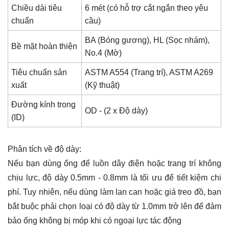
Chiều dài tiêu
6 mét (có hỗ trợ cắt ngắn theo yêu
chuẩn
cầu)
BA (Bóng gương), HL (Sọc nhám),
Bề mặt hoàn thiện
No.4 (Mờ)
Tiêu chuẩn sản
ASTM A554 (Trang trí), ASTM A269
xuất
(Kỹ thuật)
Đường kính trong
OD - (2 x Độ dày)
(ID)
Phân tích về độ dày:
Nếu bạn dùng
ống
để luồn dây điện hoặc trang trí không
chịu lực, độ dày 0.5mm - 0.8mm là tối ưu để tiết kiệm chi
phí. Tuy nhiên, nếu dùng làm lan can hoặc giá treo đồ, bạn
bắt buộc phải chọn loại có độ dày từ 1.0mm trở lên để đảm
bảo ống không bị móp khi có ngoại lực tác động