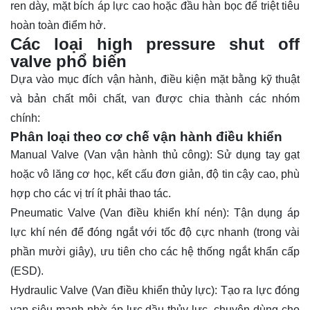
ren dày, mặt bích áp lực cao hoặc đầu hàn bọc để triệt tiêu
hoàn toàn điểm hở.
Các loại high pressure shut off
valve phổ biến
Dựa vào mục đích vận hành, điều kiện mặt bằng kỹ thuật
và bản chất môi chất, van được chia thành các nhóm
chính:
Phân loại theo cơ chế vận hành điều khiển
Manual Valve (Van vận hành thủ công): Sử dụng tay gạt
hoặc vô lăng cơ học, kết cấu đơn giản, độ tin cậy cao, phù
hợp cho các vị trí ít phải thao tác.
Pneumatic Valve (Van điều khiển khí nén): Tận dụng áp
lực khí nén để đóng ngắt với tốc độ cực nhanh (trong vài
phần mười giây), ưu tiên cho các hệ thống ngắt khẩn cấp
(ESD).
Hydraulic Valve (Van điều khiển thủy lực): Tạo ra lực đóng
van siêu mạnh nhờ áp lực dầu thủy lực, chuyên dùng cho