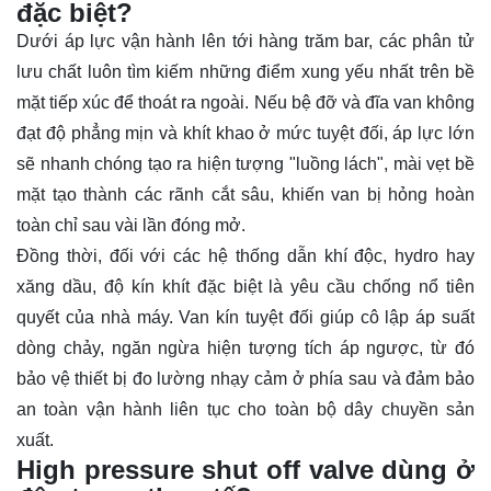
đặc biệt?
Dưới áp lực vận hành lên tới hàng trăm bar, các phân tử
lưu chất luôn tìm kiếm những điểm xung yếu nhất trên bề
mặt tiếp xúc để thoát ra ngoài. Nếu bệ đỡ và đĩa van không
đạt độ phẳng mịn và khít khao ở mức tuyệt đối, áp lực lớn
sẽ nhanh chóng tạo ra hiện tượng "luồng lách", mài vẹt bề
mặt tạo thành các rãnh cắt sâu, khiến van bị hỏng hoàn
toàn chỉ sau vài lần đóng mở.
Đồng thời, đối với các hệ thống dẫn khí độc, hydro hay
xăng dầu, độ kín khít đặc biệt là yêu cầu chống nổ tiên
quyết của nhà máy. Van kín tuyệt đối giúp cô lập áp suất
dòng chảy, ngăn ngừa hiện tượng tích áp ngược, từ đó
bảo vệ thiết bị đo lường nhạy cảm ở phía sau và đảm bảo
an toàn vận hành liên tục cho toàn bộ dây chuyền sản
xuất.
High pressure shut off valve dùng ở