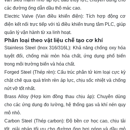
các đường ống dẫn dầu thô mác cao.
Electric Valve (Van điều khiển điện): Tích hợp động cơ
điện kết nối trực tiếp với tủ điều khiển trung tâm PLC, giúp
quản lý vận hành từ xa linh hoạt.
Phân loại theo vật liệu chế tạo cơ khí
Stainless Steel (
Inox 316
/316L): Khả năng chống oxy hóa
tuyệt đối, chống mài mòn hóa chất, ứng dụng phổ biến
trong môi trường biển và hóa chất.
Forged Steel (Thép rèn): Cấu trúc phân tử kim loại cực kỳ
chặt chẽ qua quá trình rèn áp lực, chịu sốc nhiệt và chống
nứt vỡ tốt nhất.
Brass Alloy (Hợp kim đồng thau chịu áp): Chuyên dùng
cho các ứng dụng đo lường, hệ thống gas và khí nén quy
mô nhỏ.
Carbon Steel (Thép carbon): Độ bền cơ học cao, chịu tải
tốt, giải pháp tối ưu cho đường ống hơi nóng và dầu mỏ