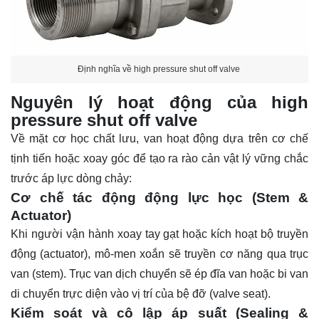
Định nghĩa về high pressure shut off valve
Nguyên lý hoạt động của high
pressure shut off valve
Về mặt cơ học chất lưu, van hoạt động dựa trên cơ chế
tịnh tiến hoặc xoay góc để tạo ra rào cản vật lý vững chắc
trước áp lực dòng chảy:
Cơ chế tác động động lực học (Stem &
Actuator)
Khi người vận hành xoay tay gạt hoặc kích hoạt bộ truyền
động (actuator), mô-men xoắn sẽ truyền cơ năng qua trục
van (stem). Trục van dịch chuyển sẽ ép đĩa van hoặc bi van
di chuyển trực diện vào vị trí của bệ đỡ (valve seat).
Kiểm soát và cô lập áp suất (Sealing &