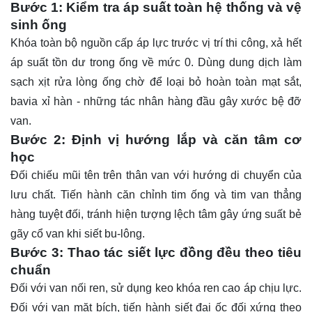
Bước 1: Kiểm tra áp suất toàn hệ thống và vệ
sinh ống
Khóa toàn bộ nguồn cấp áp lực trước vị trí thi công, xả hết
áp suất tồn dư trong ống về mức 0. Dùng dung dịch làm
sạch xịt rửa lòng ống chờ để loại bỏ hoàn toàn mạt sắt,
bavia xỉ hàn - những tác nhân hàng đầu gây xước bệ đỡ
van.
Bước 2: Định vị hướng lắp và căn tâm cơ
học
Đối chiếu mũi tên trên thân van với hướng di chuyển của
lưu chất. Tiến hành căn chỉnh tim ống và tim van thẳng
hàng tuyệt đối, tránh hiện tượng lệch tâm gây ứng suất bẻ
gãy cổ van khi siết bu-lông.
Bước 3: Thao tác siết lực đồng đều theo tiêu
chuẩn
Đối với van nối ren, sử dụng keo khóa ren cao áp chịu lực.
Đối với van mặt bích, tiến hành siết đai ốc đối xứng theo