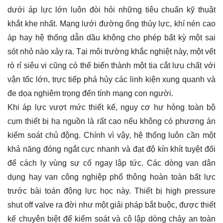
dưới áp lực lớn luôn đòi hỏi những tiêu chuẩn kỹ thuật
khắt khe nhất. Mạng lưới đường ống thủy lực, khí nén cao
áp hay hệ thống dẫn dầu không cho phép bất kỳ một sai
sót nhỏ nào xảy ra. Tại môi trường khắc nghiệt này, một vết
rò rỉ siêu vi cũng có thể biến thành một tia cắt lưu chất với
vận tốc lớn, trực tiếp phá hủy các linh kiện xung quanh và
đe dọa nghiêm trọng đến tính mạng con người.
Khi áp lực vượt mức thiết kế, nguy cơ hư hỏng toàn bộ
cụm thiết bị hạ nguồn là rất cao nếu không có phương án
kiểm soát chủ động. Chính vì vậy, hệ thống luôn cần một
khả năng đóng ngắt cực nhanh và đạt độ kín khít tuyệt đối
để cách ly vùng sự cố ngay lập tức. Các dòng van dân
dụng hay van công nghiệp phổ thông hoàn toàn bất lực
trước bài toán động lực học này. Thiết bị high pressure
shut off valve ra đời như một giải pháp bắt buộc, được thiết
kế chuyên biệt để kiểm soát và cô lập dòng chảy an toàn