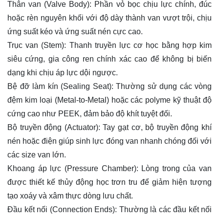
Thân van (Valve Body): Phần vỏ bọc chịu lực chính, đúc
hoặc rèn nguyên khối với độ dày thành van vượt trội, chịu
ứng suất kéo và ứng suất nén cực cao.
Trục van (Stem): Thanh truyền lực cơ học bằng hợp kim
siêu cứng, gia công ren chính xác cao để không bị biến
dạng khi chịu áp lực dội ngược.
Bệ đỡ làm kín (Sealing Seat): Thường sử dụng các vòng
đệm kim loại (Metal-to-Metal) hoặc các polyme kỹ thuật độ
cứng cao như PEEK, đảm bảo độ khít tuyệt đối.
Bộ truyền động (Actuator): Tay gạt cơ, bộ truyền động khí
nén hoặc điện giúp sinh lực đóng van nhanh chóng đối với
các size van lớn.
Khoang áp lực (Pressure Chamber): Lòng trong của van
được thiết kế thủy động học trơn tru để giảm hiện tượng
tạo xoáy và xâm thực dòng lưu chất.
Đầu kết nối (Connection Ends): Thường là các đầu kết nối