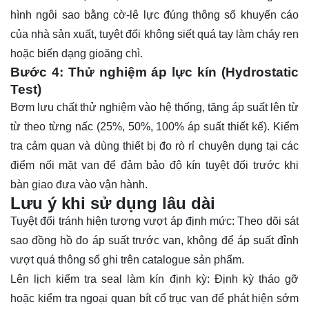
hình ngôi sao bằng cờ-lê lực đúng thông số khuyến cáo
của nhà sản xuất, tuyệt đối không siết quá tay làm cháy ren
hoặc biến dạng gioăng chì.
Bước 4: Thử nghiệm áp lực kín (Hydrostatic
Test)
Bơm lưu chất thử nghiệm vào hệ thống, tăng áp suất lên từ
từ theo từng nấc (25%, 50%, 100% áp suất thiết kế). Kiểm
tra cảm quan và dùng thiết bị đo rò rỉ chuyên dụng tại các
điểm nối mặt van để đảm bảo độ kín tuyệt đối trước khi
bàn giao đưa vào vận hành.
Lưu ý khi sử dụng lâu dài
Tuyệt đối tránh hiện tượng vượt áp định mức: Theo dõi sát
sao đồng hồ đo áp suất trước van, không để áp suất đỉnh
vượt quá thông số ghi trên catalogue sản phẩm.
Lên lịch kiểm tra seal làm kín định kỳ: Định kỳ tháo gỡ
hoặc kiểm tra ngoại quan bít cổ trục van để phát hiện sớm