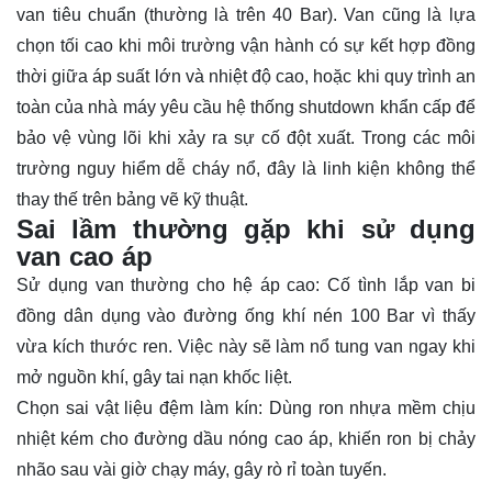
van tiêu chuẩn (thường là trên 40 Bar). Van cũng là lựa
chọn tối cao khi môi trường vận hành có sự kết hợp đồng
thời giữa áp suất lớn và nhiệt độ cao, hoặc khi quy trình an
toàn của nhà máy yêu cầu hệ thống shutdown khẩn cấp để
bảo vệ vùng lõi khi xảy ra sự cố đột xuất. Trong các môi
trường nguy hiểm dễ cháy nổ, đây là linh kiện không thể
thay thế trên bảng vẽ kỹ thuật.
Sai lầm thường gặp khi sử dụng
van cao áp
Sử dụng van thường cho hệ áp cao: Cố tình lắp van bi
đồng dân dụng vào đường ống khí nén 100 Bar vì thấy
vừa kích thước ren. Việc này sẽ làm nổ tung van ngay khi
mở nguồn khí, gây tai nạn khốc liệt.
Chọn sai vật liệu đệm làm kín: Dùng ron nhựa mềm chịu
nhiệt kém cho đường dầu nóng cao áp, khiến ron bị chảy
nhão sau vài giờ chạy máy, gây rò rỉ toàn tuyến.