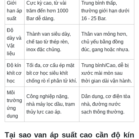
Giới
Cực kỳ cao, từ vài
Trung bình thấp,
hạn áp
trăm đến hơn 1000
thường giới hạn dưới
suất
Bar dễ dàng.
16 - 25 Bar.
Độ
Thành van siêu dày,
Thân van mỏng hơn,
dày và
chế tạo từ thép rèn,
chủ yếu bằng đồng
Vật
inox đặc chủng.
đúc, gang hoặc nhựa.
liệu
Độ kín
Tối đa, cơ cấu ép mặt
Trung bình/Cao, dễ bị
khít cơ
bít cơ học siêu khít
xước mài mòn sau
học
chống rò rỉ phân tử khí.
thời gian dài vận hành.
Môi
Công nghiệp nặng,
Dân dụng, cơ điện tòa
trường
nhà máy lọc dầu, trạm
nhà, đường nước
ứng
thủy lực cao áp.
sạch thông thường.
dụng
Tại sao van áp suất cao cần độ kín