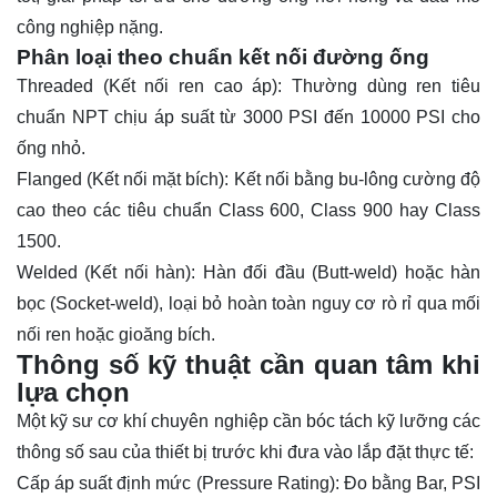
công nghiệp nặng.
Phân loại theo chuẩn kết nối đường ống
Threaded (Kết nối ren cao áp): Thường dùng ren tiêu
chuẩn NPT chịu áp suất từ 3000 PSI đến 10000 PSI cho
ống nhỏ.
Flanged (Kết nối mặt bích): Kết nối bằng bu-lông cường độ
cao theo các tiêu chuẩn Class 600, Class 900 hay Class
1500.
Welded (Kết nối hàn): Hàn đối đầu (Butt-weld) hoặc hàn
bọc (Socket-weld), loại bỏ hoàn toàn nguy cơ rò rỉ qua mối
nối ren hoặc gioăng bích.
Thông số kỹ thuật cần quan tâm khi
lựa chọn
Một kỹ sư cơ khí chuyên nghiệp cần bóc tách kỹ lưỡng các
thông số sau của thiết bị trước khi đưa vào lắp đặt thực tế:
Cấp áp suất định mức (Pressure Rating): Đo bằng Bar, PSI