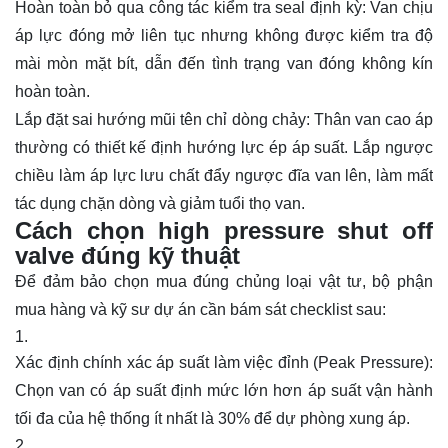
Hoàn toàn bỏ qua công tác kiểm tra seal định kỳ: Van chịu
áp lực đóng mở liên tục nhưng không được kiểm tra độ
mài mòn mặt bít, dẫn đến tình trạng van đóng không kín
hoàn toàn.
Lắp đặt sai hướng mũi tên chỉ dòng chảy: Thân van cao áp
thường có thiết kế định hướng lực ép áp suất. Lắp ngược
chiều làm áp lực lưu chất đẩy ngược đĩa van lên, làm mất
tác dụng chặn dòng và giảm tuổi thọ van.
Cách chọn high pressure shut off
valve đúng kỹ thuật
Để đảm bảo chọn mua đúng chủng loại vật tư, bộ phận
mua hàng và kỹ sư dự án cần bám sát checklist sau:
Xác định chính xác áp suất làm việc đỉnh (Peak Pressure):
Chọn van có áp suất định mức lớn hơn áp suất vận hành
tối đa của hệ thống ít nhất là 30% để dự phòng xung áp.