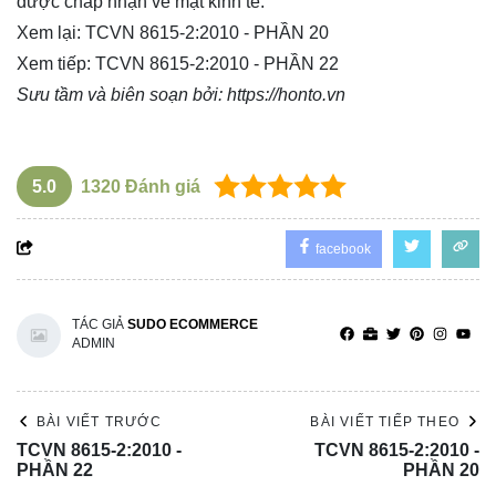
được chấp nhận về mặt kinh tế.
Xem lại:
TCVN 8615-2:2010 - PHẦN 20
Xem tiếp:
TCVN 8615-2:2010 - PHẦN 22
Sưu tầm và biên soạn bởi:
https://honto.vn
5.0
1320
Đánh giá
facebook
TÁC GIẢ
SUDO ECOMMERCE
ADMIN
BÀI VIẾT TRƯỚC
BÀI VIẾT TIẾP THEO
TCVN 8615-2:2010 -
TCVN 8615-2:2010 -
PHẦN 22
PHẦN 20