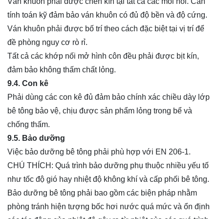
Ván khuôn phải được chèn kín tại tất cả các mối nối. Cần
tính toán kỹ đảm bảo ván khuôn có đủ độ bền và độ cứng.
Ván khuôn phải được bố trí theo cách đặc biệt tại vị trí để
đề phòng nguy cơ rò rỉ.
Tất cả các khớp nối mở hình côn đều phải được bịt kín,
đảm bảo không thấm chất lỏng.
9.4. Con kê
Phải dùng các con kê đủ đảm bảo chính xác chiều dày lớp
bê tông bảo vệ, chịu được sản phẩm lỏng trong bể và
chống thấm.
9.5. Bảo dưỡng
Việc bảo dưỡng bê tông phải phù hợp với EN 206-1.
CHÚ THÍCH: Quá trình bảo dưỡng phụ thuộc nhiều yếu tố
như tốc độ gió hay nhiệt độ không khí và cấp phối bê tông.
Bảo dưỡng bê tông phải bao gồm các biện pháp nhằm
phòng tránh hiện tượng bốc hơi nước quá mức và ổn định