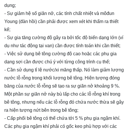
dụng;
- Sự giảm hệ số giãn nở, các tính chất nhiệt và môđun
Young (đàn hồi) cần phải được xem xét khi thẩm ra thiết
kế;
- Sự gia tăng cường độ gây ra bởi tốc độ biến dạng lớn (ví
dụ như tác động tại van) cần được tính toán khi cần thiết;
- Việc sử dụng bê tông cường độ cao hoặc các phụ gia
dạng sợi cần được chú ý với từng công trình cụ thể;
- Cần sử dụng tỉ lệ nước/xi măng thấp. Nó làm giảm lượng
nước lỗ rỗng trong khối lượng bê tông. Hiện tượng đóng
băng của nước lỗ rỗng sẽ tạo ra sự giãn nở khoảng 9 %.
Một phần sự giãn nở này bù lấp cho các lỗ rỗng khí trong
bê tông, nhưng nếu các lỗ rỗng đó chứa nước thừa sẽ gây
ra hiện tượng nứt bên trong bê tông;
- Cấp phối bê tông có thể chứa tới 5 % phụ gia ngậm khí.
Các phụ gia ngậm khí phải có gốc keo phù hợp với các