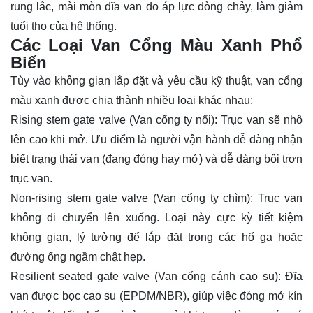
rung lắc, mài mòn đĩa van do áp lực dòng chảy, làm giảm
tuổi thọ của hệ thống.
Các Loại Van Cổng Màu Xanh Phổ
Biến
Tùy vào không gian lắp đặt và yêu cầu kỹ thuật, van cổng
màu xanh được chia thành nhiều loại khác nhau:
Rising stem gate valve (
Van cổng ty nổi
): Trục van sẽ nhô
lên cao khi mở. Ưu điểm là người vận hành dễ dàng nhận
biết trạng thái van (đang đóng hay mở) và dễ dàng bôi trơn
trục van.
Non-rising stem gate valve (Van cổng ty chìm): Trục van
không di chuyển lên xuống. Loại này cực kỳ tiết kiệm
không gian, lý tưởng để lắp đặt trong các hố ga hoặc
đường ống ngầm chật hẹp.
Resilient seated gate valve (Van cổng cánh cao su): Đĩa
van được bọc cao su (EPDM/NBR), giúp việc đóng mở kín