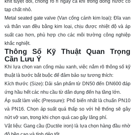
khít tuyệt đối, chống rò rỉ ngay cả khi trong dòng nước có
tạp chất nhỏ.
Metal seated gate valve (Van cổng cánh kim loại): Đĩa van
và thân van đều bằng kim loại, chịu được nhiệt độ và áp
suất cao hơn, phù hợp cho các môi trường công nghiệp
khắc nghiệt.
Thông Số Kỹ Thuật Quan Trọng
Cần Lưu Ý
Khi lựa chọn van cổng màu xanh, việc nắm rõ thông số kỹ
thuật là bước bắt buộc để đảm bảo sự tương thích:
Kích thước (Size): Dải sản phẩm từ DN50 đến DN600 đáp
ứng hầu hết các nhu cầu từ dân dụng đến hạ tầng lớn.
Áp suất làm việc (Pressure): Phổ biến nhất là chuẩn PN10
và PN16. Chọn áp suất quá thấp so với hệ thống sẽ gây
nứt vỡ van, trong khi chọn quá cao gây lãng phí.
Vật liệu: Gang cầu (Ductile iron) là lựa chọn hàng đầu nhờ
độ bền cao và tính dẻo tốt.