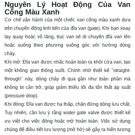
Nguyên Lý Hoạt Động Của Van
Cổng Màu Xanh
Cơ chế vận hành của một chiếc van cổng màu xanh dựa
trên chuyển động tịnh tiến của đĩa van (gate). Khi bạn xoay
tay quay hoặc vô lăng, trục van sẽ di chuyển đĩa van lên
hoặc xuống theo phương vuông góc với hướng dòng
chảy.
Khi mở: Đĩa van được nhấc hoàn toàn ra khỏi cửa van, tạo
một không gian thông suốt. Chính nhờ thiết kế "straight-
through" này, dòng chảy đi qua gần như toàn phần mà
không bị cản trở, giúp giảm thiểu tối đa tổn thất áp suất
(pressure drop).
Khi đóng: Đĩa van được hạ thấp, chặn đứng dòng lưu chất.
Tuy nhiên, cần lưu ý rằng water gate valve được thiết kế
ưu việt cho việc đóng hoặc mở hoàn toàn. Việc sử dụng
chúng để điều tiết lưu lượng (mở hờ) sẽ gây ra hiện tượng