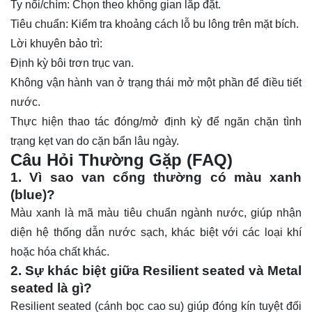
Ty nổi/chìm: Chọn theo không gian lắp đặt.
Tiêu chuẩn: Kiểm tra khoảng cách lỗ bu lông trên mặt bích.
Lời khuyên bảo trì:
Định kỳ bôi trơn trục van.
Không vận hành van ở trạng thái mở một phần để điều tiết
nước.
Thực hiện thao tác đóng/mở định kỳ để ngăn chặn tình
trạng kẹt van do cặn bẩn lâu ngày.
Câu Hỏi Thường Gặp (FAQ)
1. Vì sao van cổng thường có màu xanh
(blue)?
Màu xanh là mã màu tiêu chuẩn ngành nước, giúp nhận
diện hệ thống dẫn nước sạch, khác biệt với các loại khí
hoặc hóa chất khác.
2. Sự khác biệt giữa Resilient seated và Metal
seated là gì?
Resilient seated (cánh bọc cao su) giúp đóng kín tuyệt đối