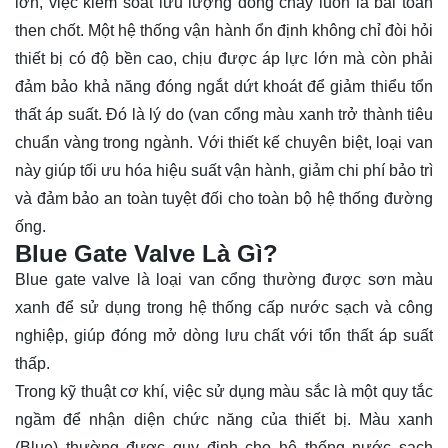
lớn, việc kiểm soát lưu lượng dòng chảy luôn là bài toán
then chốt. Một hệ thống vận hành ổn định không chỉ đòi hỏi
thiết bị có độ bền cao, chịu được áp lực lớn mà còn phải
đảm bảo khả năng đóng ngắt dứt khoát để giảm thiểu tổn
thất áp suất. Đó là lý do (van cổng màu xanh trở thành tiêu
chuẩn vàng trong ngành. Với thiết kế chuyên biệt, loại van
này giúp tối ưu hóa hiệu suất vận hành, giảm chi phí bảo trì
và đảm bảo an toàn tuyệt đối cho toàn bộ hệ thống đường
ống.
Blue Gate Valve Là Gì?
Blue gate valve là loại van cổng thường được sơn màu
xanh để sử dụng trong hệ thống cấp nước sạch và công
nghiệp, giúp đóng mở dòng lưu chất với tổn thất áp suất
thấp.
Trong kỹ thuật cơ khí, việc sử dụng màu sắc là một quy tắc
ngầm để nhận diện chức năng của thiết bị. Màu xanh
(Blue) thường được quy định cho hệ thống nước sạch