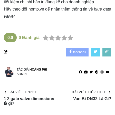
tiết kiệm chi phí bảo trì đáng kể cho doanh nghiệp.
Hãy theo dõi
honto.vn
để nhận thêm thông tin về
blue gate
valve!
0.0
0
Đánh giá
facebook
TÁC GIẢ
HOÀNG PHI
ADMIN
BÀI VIẾT TRƯỚC
BÀI VIẾT TIẾP THEO
1 2 gate valve dimensions
Van Bi DN32 Là Gì?
là gì?